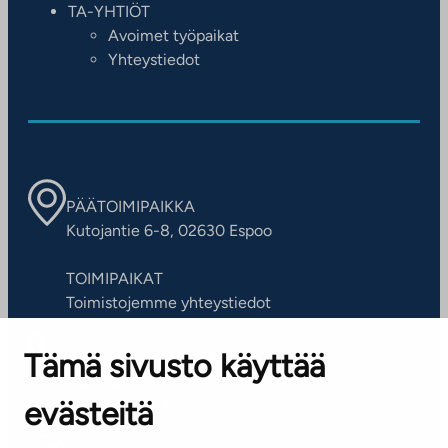
TA-YHTIÖT
Avoimet työpaikat
Yhteystiedot
PÄÄTOIMIPAIKKA
Kutojantie 6-8, 02630 Espoo
TOIMIPAIKAT
Toimistojemme yhteystiedot
Tämä sivusto käyttää
ASIAKASPALVELUKESKUS
Puh. 045 7734 3777
evästeitä
(arkisin klo 8-16)