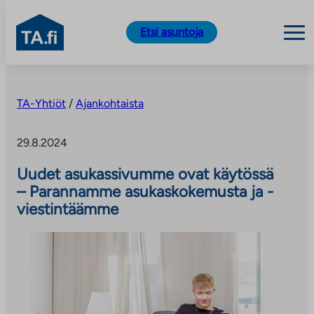
TA.fi
Etsi asuntoja
Siirry
sisältöön
TA-Yhtiöt
/
Ajankohtaista
29.8.2024
Uudet asukassivumme ovat käytössä
– Parannamme asukaskokemusta ja -
viestintäämme