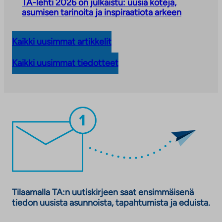
TA-lehti 2026 on julkaistu: uusia koteja,
asumisen tarinoita ja inspiraatiota arkeen
Kaikki uusimmat artikkelit
Kaikki uusimmat tiedotteet
Tilaamalla TA:n uutiskirjeen saat ensimmäisenä
tiedon uusista asunnoista, tapahtumista ja eduista.