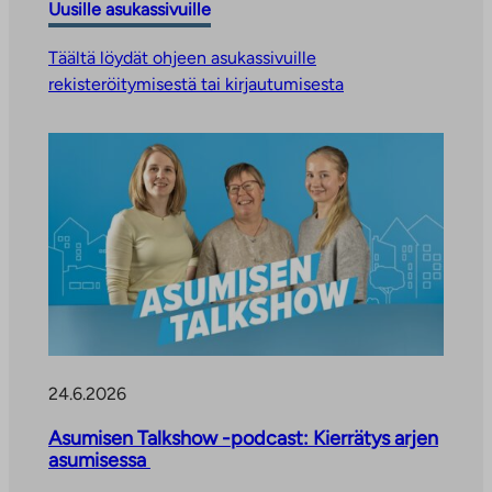
Uusille asukassivuille
Täältä löydät ohjeen asukassivuille
rekisteröitymisestä tai kirjautumisesta
24.6.2026
Asumisen Talkshow -podcast: Kierrätys arjen
asumisessa