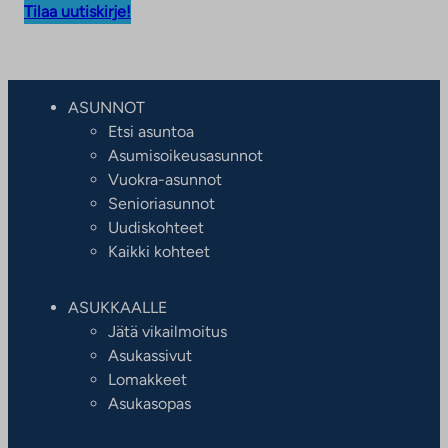
Tilaa uutiskirje!
ASUNNOT
Etsi asuntoa
Asumisoikeusasunnot
Vuokra-asunnot
Senioriasunnot
Uudiskohteet
Kaikki kohteet
ASUKKAALLE
Jätä vikailmoitus
Asukassivut
Lomakkeet
Asukasopas