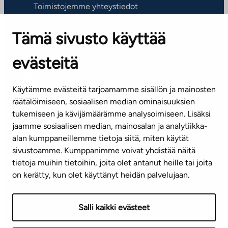
Toimistojemme yhteystiedot
Tämä sivusto käyttää
ASIAKASPALVELUKESKUS
Puh. 045 7734 3777
evästeitä
(arkisin klo 8-16)
info@ta.fi
Käytämme evästeitä tarjoamamme sisällön ja mainosten
räätälöimiseen, sosiaalisen median ominaisuuksien
tukemiseen ja kävijämäärämme analysoimiseen. Lisäksi
jaamme sosiaalisen median, mainosalan ja analytiikka-
Tilaa uutiskirje
alan kumppaneillemme tietoja siitä, miten käytät
sivustoamme. Kumppanimme voivat yhdistää näitä
Mediapankki
tietoja muihin tietoihin, joita olet antanut heille tai joita
on kerätty, kun olet käyttänyt heidän palvelujaan.
Käyttöehdot
Tietosuojaseloste
Saavutettavuusseloste
Salli kaikki evästeet