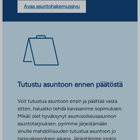
Avaa asuntohakemussivu
Tutustu asuntoon ennen päätöstä
Voit tutustua asuntoon ensin ja päättää vasta
sitten, haluatko tehdä kanssamme sopimuksen.
Mikäli olet hyväksynyt asumisoikeusasunnon
asuntotarjouksen, pyrimme järjestämään
sinulle mahdollisuuden tutustua asuntoon jo
tarjouskierroksen aikana. Järjestämme jonkin