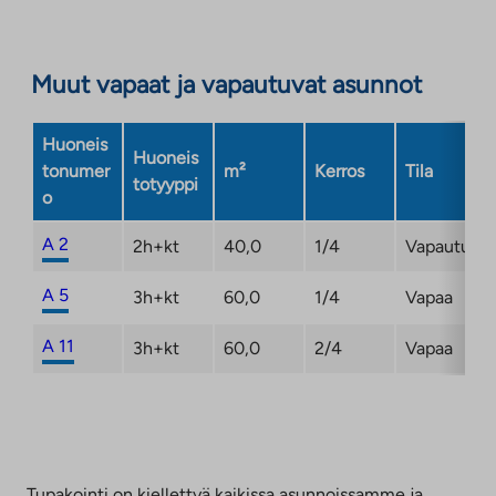
välilehteen
Muut vapaat ja vapautuvat asunnot
Huoneis
Huoneis
tonumer
m²
Kerros
Tila
totyyppi
o
A 2
2h+kt
40,0
1/4
Vapautuma
A 5
3h+kt
60,0
1/4
Vapaa
A 11
3h+kt
60,0
2/4
Vapaa
Tupakointi on kiellettyä kaikissa asunnoissamme ja