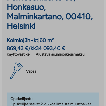
Honkasuo,
Malminkartano, 00410,
Helsinki
Kolmio
|
3h+kt
|
60 m²
869,43 €/kk
34 093,40 €
Käyttövastike
Alustava asumisoikeusmaksu
Vapaa
Opiskelijaetu
Opiskelijat saavat 2 viikkoa ilmaista muuttoaikaa