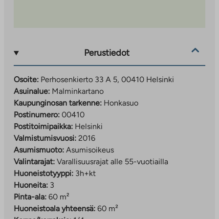
Perustiedot
Osoite:
Perhosenkierto 33 A 5, 00410 Helsinki
Asuinalue:
Malminkartano
Kaupunginosan tarkenne:
Honkasuo
Postinumero:
00410
Postitoimipaikka:
Helsinki
Valmistumisvuosi:
2016
Asumismuoto:
Asumisoikeus
Valintarajat:
Varallisuusrajat alle 55-vuotiailla
Huoneistotyyppi:
3h+kt
Huoneita:
3
Pinta-ala:
60 m²
Huoneistoala yhteensä:
60 m²