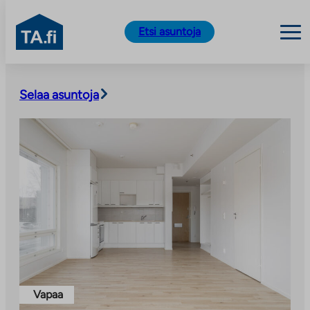
TA.fi
Etsi asuntoja
Siirry
sisältöön
Selaa asuntoja
Vapaa