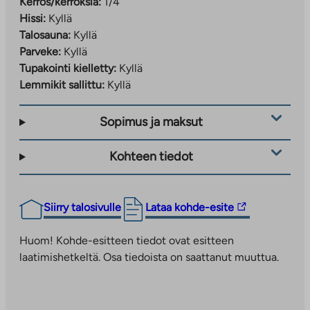
Kerros/kerroksia:
1/4
Hissi:
Kyllä
Talosauna:
Kyllä
Parveke:
Kyllä
Tupakointi kielletty:
Kyllä
Lemmikit sallittu:
Kyllä
Sopimus ja maksut
Kohteen tiedot
Linkki
Siirry talosivulle
Lataa kohde-esite
vie
ulkopuoliseen
Huom! Kohde-esitteen tiedot ovat esitteen
palveluun.
laatimishetkeltä. Osa tiedoista on saattanut muuttua.
Linkki
aukeaa
uuteen