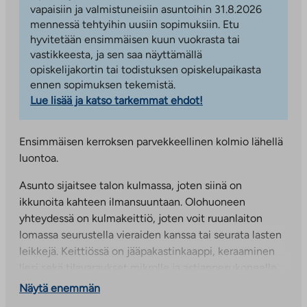
vapaisiin ja valmistuneisiin asuntoihin 31.8.2026
mennessä tehtyihin uusiin sopimuksiin. Etu
hyvitetään ensimmäisen kuun vuokrasta tai
vastikkeesta, ja sen saa näyttämällä
opiskelijakortin tai todistuksen opiskelupaikasta
ennen sopimuksen tekemistä.
Lue lisää ja katso tarkemmat ehdot!
Ensimmäisen kerroksen parvekkeellinen kolmio lähellä
luontoa.
Asunto sijaitsee talon kulmassa, joten siinä on
ikkunoita kahteen ilmansuuntaan. Olohuoneen
yhteydessä on kulmakeittiö, joten voit ruuanlaiton
lomassa seurustella vieraiden kanssa tai seurata lasten
leikkejä. Keittiössä on jääpakastinkaappi, keraaminen
liesi sekä tilavaraukset mikrolle ja astianpesukoneelle.
Olohuoneesta on kulku asunnon parvekkeelle.
Näytä enemmän