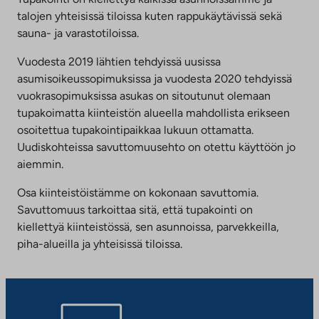
talojen yhteisissä tiloissa kuten rappukäytävissä sekä
sauna- ja varastotiloissa.
Vuodesta 2019 lähtien tehdyissä uusissa
asumisoikeussopimuksissa ja vuodesta 2020 tehdyissä
vuokrasopimuksissa asukas on sitoutunut olemaan
tupakoimatta kiinteistön alueella mahdollista erikseen
osoitettua tupakointipaikkaa lukuun ottamatta.
Uudiskohteissa savuttomuusehto on otettu käyttöön jo
aiemmin.
Osa kiinteistöistämme on kokonaan savuttomia.
Savuttomuus tarkoittaa sitä, että tupakointi on
kiellettyä kiinteistössä, sen asunnoissa, parvekkeilla,
piha-alueilla ja yhteisissä tiloissa.