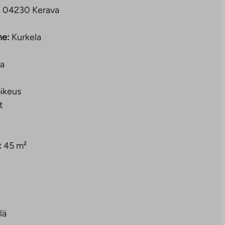
, 04230 Kerava
ne:
Kurkela
a
ikeus
t
:
45 m²
lä