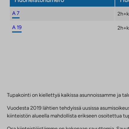
A 7
2h+k
A 19
2h+k
Tupakointi on kiellettyä kaikissa asunnoissamme ja talo
Vuodesta 2019 lähtien tehdyissä uusissa asumisoike
kiinteistön alueella mahdollista erikseen osoitettua
Osa kiinteistöistämme on kokonaan savuttomia. Savuttomu