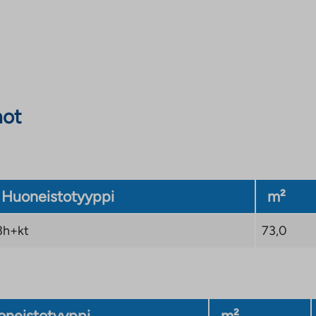
not
Huoneistotyyppi
m²
3h+kt
73,0
neistotyyppi
m²