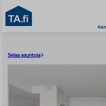
TA.fi
Asu
Siirry
sisältöön
Selaa asuntoja