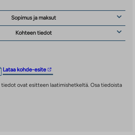
Sopimus ja maksut
Kohteen tiedot
Linkki
Lataa kohde-esite
vie
iedot ovat esitteen laatimishetkeltä. Osa tiedoista
ulkopuoliseen
palveluun.
Linkki
aukeaa
uuteen
välilehteen