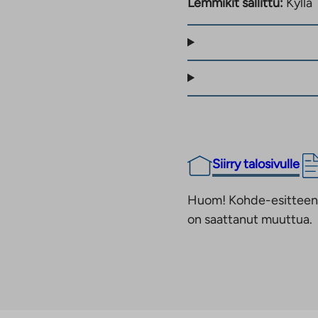
Lemmikit sallittu:
Kyllä
rkoittaa, että
seilla ja piha-alueilla on
ointipaikkoja.
niityn valaistuille
n koulun liikuntasalissa
 lisää liikuntapaikkoja,
a minuutin ajomatka, ja
Siirry talosivulle
ykadulle,
Junamatka Helsinkiin
Huom! Kohde-esitteen t
on saattanut muuttua.