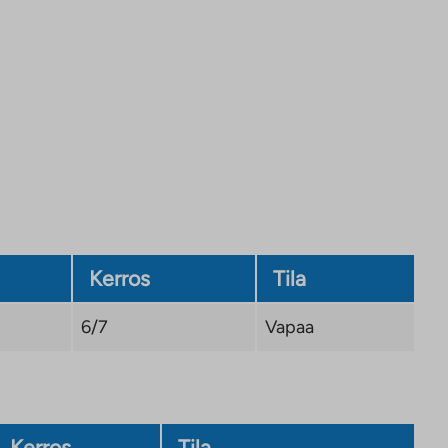
Kerros
Tila
6/7
Vapaa
Kerros
Tila