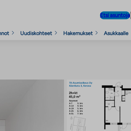
Etsi asuntoja
nnot
Uudiskohteet
Hakemukset
Asukkaalle