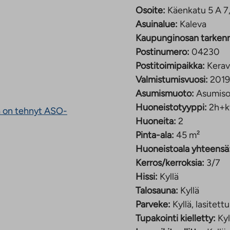
jen ja palveluiden
Osoite:
Käenkatu 5 A 7
Asuinalue:
Kaleva
Kaupunginosan tarken
n neljän huoneen
Postinumero:
04230
tu ja tehokkaasti
Postitoimipaikka:
Kerav
 sälekaihtimet sekä
Valmistumisvuosi:
2019
isäävät asuntojen
Asumismuoto:
Asumiso
ja niissä on myös
Huoneistotyyppi:
2h+k
na on tehnyt ASO-
akaa tasaisen lämmön
Huoneita:
2
en vaatehuone
Pinta-ala:
45 m²
oliseen
oneen asunnoissa on
Huoneistoala yhteensä
uun.
osauna.
Kerros/kerroksia:
3/7
a
Hissi:
Kyllä
väline- ja
n
Talosauna:
Kyllä
hteen
nvarasto. Viihtyisä piha
Parveke:
Kyllä, lasitettu
3 ja 5 asukkaiden
Tupakointi kielletty:
Kyl