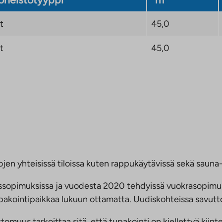
t
45,0
t
45,0
jen yhteisissä tiloissa kuten rappukäytävissä sekä sauna- 
ussopimuksissa ja vuodesta 2020 tehdyissä vuokrasopimu
 tupakointipaikkaa lukuun ottamatta. Uudiskohteissa savu
us tarkoittaa sitä, että tupakointi on kiellettyä kiinteis