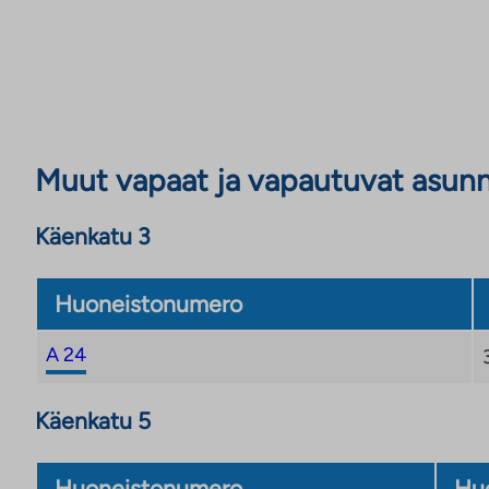
Muut vapaat ja vapautuvat asun
Käenkatu 3
Huoneistonumero
A 24
Käenkatu 5
Huoneistonumero
Huo