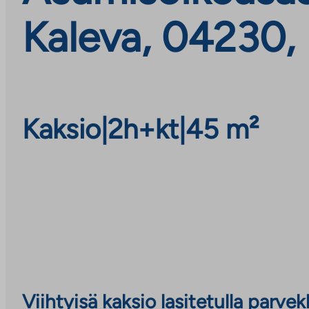
Kaleva, 04230,
Kaksio
|
2h+kt
|
45 m²
Viihtyisä kaksio lasitetulla parvek