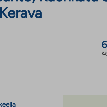
 Kerava
6
Kä
keella