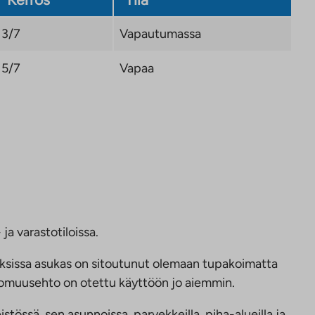
3/7
Vapautumassa
5/7
Vapaa
ja varastotiloissa.
ksissa asukas on sitoutunut olemaan tupakoimatta
ttomuusehto on otettu käyttöön jo aiemmin.
tössä, sen asunnoissa, parvekkeilla, piha-alueilla ja