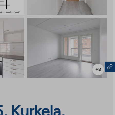
+8
, Kurkela,