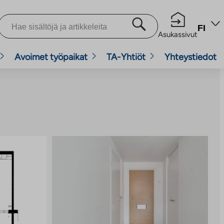
FI
Asukassivut
Avoimet työpaikat
TA-Yhtiöt
Yhteystiedot