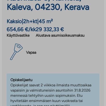
Kaleva, 04230, Kerava
Kaksio
|
2h+kt
|
45 m²
654,66 €/kk
29 332,33 €
Käyttövastike
Alustava asumisoikeusmaksu
Vapaa
Opiskelijaetu
Opiskelijat saavat 2 viikkoa ilmaista muuttoaikaa
vapaisiin ja valmistuneisiin asuntoihin 31.8.2026
mennessä tehtyihin uusiin sopimuksiin. Etu
hyvitetään ensimmäisen kuun vuokrasta tai
vastikkeesta, ja sen saa näyttämällä