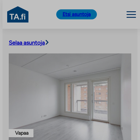
TA.fi
Etsi asuntoja
Siirry
sisältöön
Selaa asuntoja
Vapaa