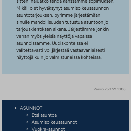
sitten, haluatko tehdä kanssamme sopimuksen.
Mikäli olet hyväksynyt asumisoikeusasunnon
asuntotarjouksen, pyrimme järjestämään
sinulle mahdollisuuden tutustua asuntoon jo
tarjouskierroksen aikana. Järjestämme jonkin
verran myös yleisiä näyttöjä vapaissa
asunnoissamme. Uudiskohteissa ei
valitettavasti voi järjestää vastaavanlaisesti
näyttöjä kuin jo valmistuneissa kohteissa.
Versio 260721.1006
ASUNNOT
Etsi asuntoa
Asumisoikeusasunnot
Vuokra-asunnot