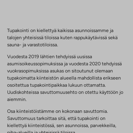
Tupakointi on kiellettyä kaikissa asunnoissamme ja
talojen yhteisissä tiloissa kuten rappukäytävissä sekä
sauna- ja varastotiloissa.
Vuodesta 2019 lähtien tehdyissä uusissa
asumisoikeussopimuksissa ja vuodesta 2020 tehdyissä
vuokrasopimuksissa asukas on sitoutunut olemaan
tupakoimatta kiinteistön alueella mahdollista erikseen
osoitettua tupakointipaikkaa lukuun ottamatta.
Uudiskohteissa savuttomuusehto on otettu käyttöön jo
aiemmin.
Osa kiinteistöistämme on kokonaan savuttomia.
Savuttomuus tarkoittaa sitä, että tupakointi on
kiellettyä kiinteistössä, sen asunnoissa, parvekkeilla,
piha-alueilla ja yhteisissä tiloissa.