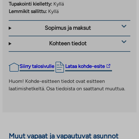
Tupakointi kielletty:
Kyllä
Lemmikit sallittu:
Kyllä
Sopimus ja maksut
Kohteen tiedot
Linkki
Siirry talosivulle
Lataa kohde-esite
vie
ulkopuoliseen
Huom! Kohde-esitteen tiedot ovat esitteen
palveluun.
laatimishetkeltä. Osa tiedoista on saattanut muuttua.
Linkki
aukeaa
uuteen
välilehteen
Muut vapaat ja vapautuvat asunnot