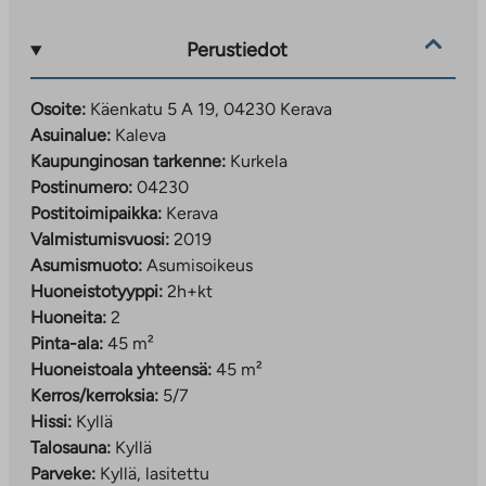
Junamatka Helsinkiin vie alle puoli tuntia.
Perustiedot
Osoite:
Käenkatu 5 A 19, 04230 Kerava
Asuinalue:
Kaleva
Kaupunginosan tarkenne:
Kurkela
Postinumero:
04230
Postitoimipaikka:
Kerava
Valmistumisvuosi:
2019
Asumismuoto:
Asumisoikeus
Huoneistotyyppi:
2h+kt
Huoneita:
2
Pinta-ala:
45 m²
Huoneistoala yhteensä:
45 m²
Kerros/kerroksia:
5/7
Hissi:
Kyllä
Talosauna:
Kyllä
Parveke:
Kyllä, lasitettu