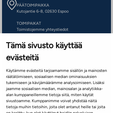
PÄÄTOIMIPAIKKA
Kutojantie 6-8, 02630 Espoo
TOIMIPAIKAT
Toimistojemme yhteystiedot
Tämä sivusto käyttää
ASIAKASPALVELUKESKUS
Puh. 045 7734 3777
evästeitä
(arkisin klo 8-16)
info@ta.fi
Käytämme evästeitä tarjoamamme sisällön ja mainosten
räätälöimiseen, sosiaalisen median ominaisuuksien
tukemiseen ja kävijämäärämme analysoimiseen. Lisäksi
jaamme sosiaalisen median, mainosalan ja analytiikka-
Tilaa uutiskirje
alan kumppaneillemme tietoja siitä, miten käytät
sivustoamme. Kumppanimme voivat yhdistää näitä
Mediapankki
tietoja muihin tietoihin, joita olet antanut heille tai joita
on kerätty, kun olet käyttänyt heidän palvelujaan.