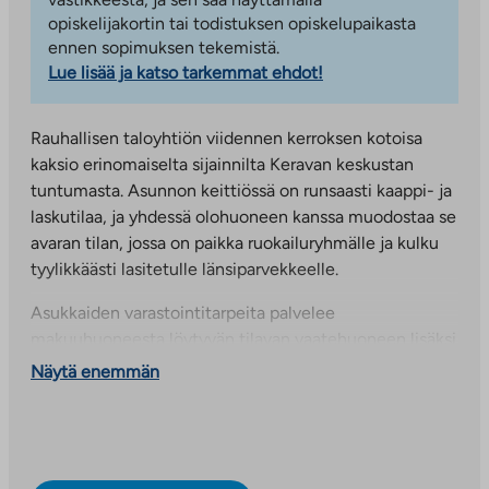
opiskelijakortin tai todistuksen opiskelupaikasta
ennen sopimuksen tekemistä.
Lue lisää ja katso tarkemmat ehdot!
Rauhallisen taloyhtiön viidennen kerroksen kotoisa
kaksio erinomaiselta sijainnilta Keravan keskustan
tuntumasta. Asunnon keittiössä on runsaasti kaappi- ja
laskutilaa, ja yhdessä olohuoneen kanssa muodostaa se
avaran tilan, jossa on paikka ruokailuryhmälle ja kulku
tyylikkäästi lasitetulle länsiparvekkeelle.
Asukkaiden varastointitarpeita palvelee
makuuhuoneesta löytyvän tilavan vaatehuoneen lisäksi
lämmin kellarikomero.
Näytä enemmän
Vuokraan sisältyy 50 Mbit/s internetyhteys. Kuvat ovat
vastaavanlaisesta asunnosta.
Keravan keskustan tuntumassa on kaksi