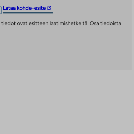
Linkki
Lataa kohde-esite
vie
iedot ovat esitteen laatimishetkeltä. Osa tiedoista
ulkopuoliseen
palveluun.
Linkki
aukeaa
uuteen
välilehteen