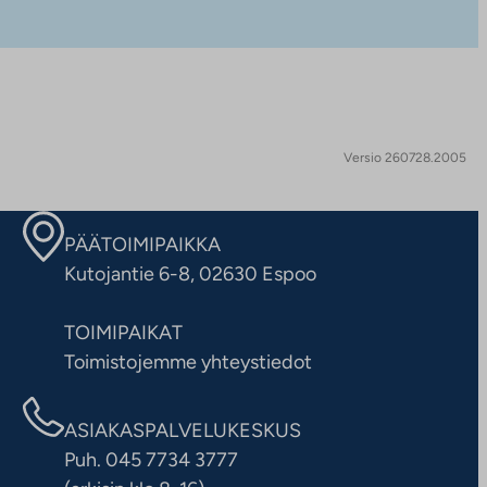
Versio 260728.2005
PÄÄTOIMIPAIKKA
Kutojantie 6-8, 02630 Espoo
TOIMIPAIKAT
Toimistojemme yhteystiedot
ASIAKASPALVELUKESKUS
Puh. 045 7734 3777