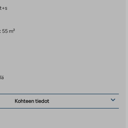
t+s
:
55 m²
lä
Kohteen tiedot