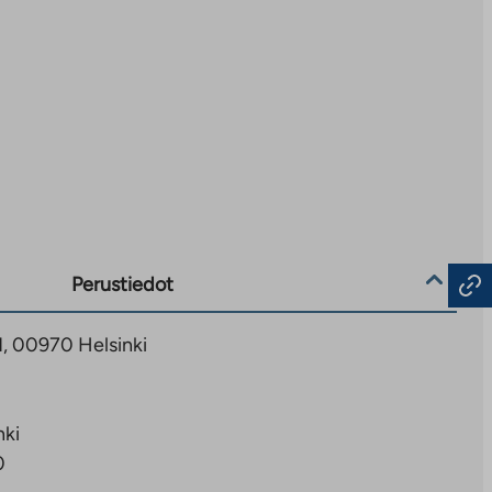
Perustiedot
21, 00970 Helsinki
nki
0