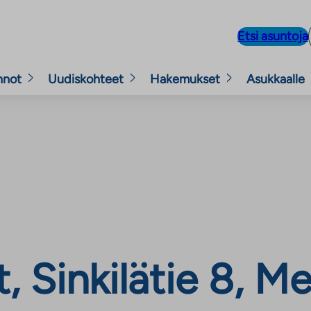
Etsi asuntoja
nnot
Uudiskohteet
Hakemukset
Asukkaalle
 Sinkilätie 8, Me