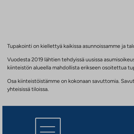
Tupakointi on kiellettyä kaikissa asunnoissamme ja talo
Vuodesta 2019 lähtien tehdyissä uusissa asumisoike
kiinteistön alueella mahdollista erikseen osoitettua
Osa kiinteistöistämme on kokonaan savuttomia. Savuttomu
yhteisissä tiloissa.