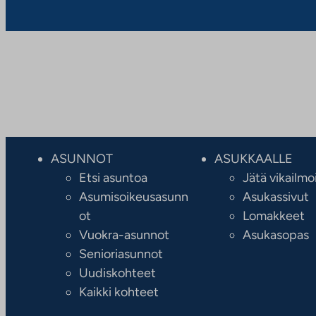
ASUNNOT
ASUKKAALLE
Etsi asuntoa
Jätä vikailmo
Asumisoikeusasunn
Asukassivut
ot
Lomakkeet
Vuokra-asunnot
Asukasopas
Senioriasunnot
Uudiskohteet
Kaikki kohteet