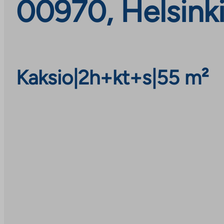
00970, Helsink
Kaksio
|
2h+kt+s
|
55 m²