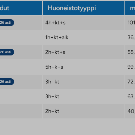
dut
Huoneistotyyppi
m
4h+kt+s
10
26 asti
1h+kt+alk
36
2h+kt+s
55
26 asti
5h+k+s
99
3h+kt
72
26 asti
3h+kt
63
2h+kt
40