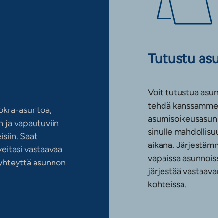
Tutustu as
Voit tutustua asun
tehdä kanssamme 
okra-asuntoa,
asumisoikeusasun
 ja vapautuviin
sinulle mahdollis
siin. Saat
aikana. Järjestämm
eitasi vastaavaa
vapaissa asunnoiss
n yhteyttä asunnon
järjestää vastaava
kohteissa.