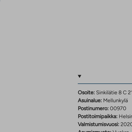
i
Osoite:
Sinkilätie 8 C 
Asuinalue:
Mellunkylä
Postinumero:
00970
Postitoimipaikka:
Helsi
Valmistumisvuosi:
202