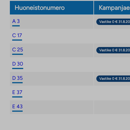
Huoneistonumero
Kampanjae
A 3
Vastike 0 € 31.8.20
C 17
C 25
Vastike 0 € 31.8.20
D 30
D 35
Vastike 0 € 31.8.20
E 37
E 43