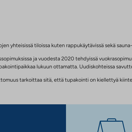
jen yhteisissä tiloissa kuten rappukäytävissä sekä sauna- 
ussopimuksissa ja vuodesta 2020 tehdyissä vuokrasopimu
 tupakointipaikkaa lukuun ottamatta. Uudiskohteissa savu
us tarkoittaa sitä, että tupakointi on kiellettyä kiinteis