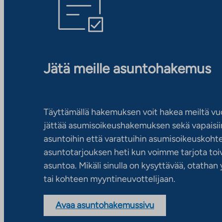
Jätä meille asuntohakemus
Täyttämällä hakemuksen voit hakea meiltä vu
jättää asumisoikeushakemuksen sekä vapaisiin
asuntoihin että varattuihin asumisoikeuskohtei
asuntotarjouksen heti kun voimme tarjota toiv
asuntoa. Mikäli sinulla on kysyttävää, otatha
tai kohteen myyntineuvottelijaan.
Avaa asuntohakemussivu