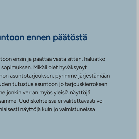
untoon ennen päätöstä
toon ensin ja päättää vasta sitten, haluatko
sopimuksen. Mikäli olet hyväksynyt
non asuntotarjouksen, pyrimme järjestämään
uuden tutustua asuntoon jo tarjouskierroksen
e jonkin verran myös yleisiä näyttöjä
amme. Uudiskohteissa ei valitettavasti voi
nlaisesti näyttöjä kuin jo valmistuneissa