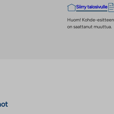
Siirry talosivulle
Huom! Kohde-esitteen t
on saattanut muuttua.
not