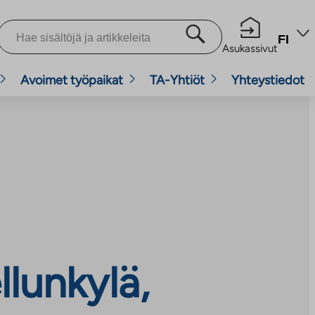
FI
Asukassivut
Avoimet työpaikat
TA-Yhtiöt
Yhteystiedot
llunkylä,