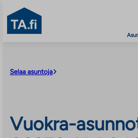
TA.fi
Asu
Siirry
sisältöön
Selaa asuntoja
Vuokra-asunnot,