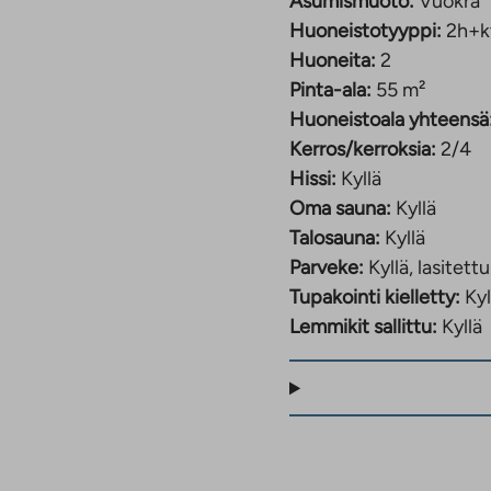
Asumismuoto:
Vuokra
Huoneistotyyppi:
2h+k
Huoneita:
2
Pinta-ala:
55 m²
Huoneistoala yhteensä
Kerros/kerroksia:
2/4
Hissi:
Kyllä
Oma sauna:
Kyllä
Talosauna:
Kyllä
Parveke:
Kyllä, lasitettu
Tupakointi kielletty:
Kyl
Lemmikit sallittu:
Kyllä