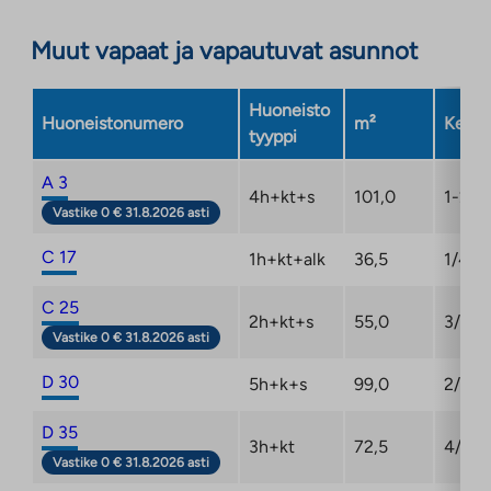
Muut vapaat ja vapautuvat asunnot
Huoneisto
Huoneistonumero
m²
Kerro
tyyppi
A 3
4h+kt+s
101,0
1-2/2
Vastike 0 € 31.8.2026 asti
C 17
1h+kt+alk
36,5
1/4
C 25
2h+kt+s
55,0
3/4
Vastike 0 € 31.8.2026 asti
D 30
5h+k+s
99,0
2/4
D 35
3h+kt
72,5
4/4
Vastike 0 € 31.8.2026 asti