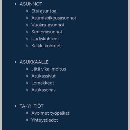
ASUNNOT
Etsi asuntoa
Asumisoikeusasunnot
Vuokra-asunnot
Senioriasunnot
Uudiskohteet
Kaikki kohteet
ASUKKAALLE
Jätä vikailmoitus
Asukassivut
Lomakkeet
Asukasopas
TA-YHTIÖT
Avoimet työpaikat
Yhteystiedot