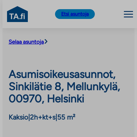
TA.fi
Etsi asuntoja
Siirry
sisältöön
Selaa asuntoja
Asumisoikeusasunnot,
Sinkilätie 8, Mellunkylä,
00970, Helsinki
Kaksio
|
2h+kt+s
|
55 m²