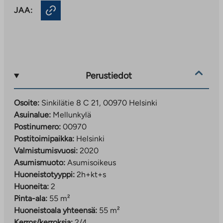
JAA:
Perustiedot
Osoite:
Sinkilätie 8 C 21, 00970 Helsinki
Asuinalue:
Mellunkylä
Postinumero:
00970
Postitoimipaikka:
Helsinki
Valmistumisvuosi:
2020
Asumismuoto:
Asumisoikeus
Huoneistotyyppi:
2h+kt+s
Huoneita:
2
Pinta-ala:
55 m²
Huoneistoala yhteensä:
55 m²
Kerros/kerroksia:
2/4