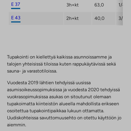
E 37
3h+kt
63,0
1/4
E 43
2h+kt
40,0
3/4
Tupakointi on kiellettyä kaikissa asunnoissamme ja
talojen yhteisissä tiloissa kuten rappukäytävissä sekä
sauna- ja varastotiloissa.
Vuodesta 2019 lähtien tehdyissä uusissa
asumisoikeussopimuksissa ja vuodesta 2020 tehdyissä
vuokrasopimuksissa asukas on sitoutunut olemaan
tupakoimatta kiinteistön alueella mahdollista erikseen
osoitettua tupakointipaikkaa lukuun ottamatta.
Uudiskohteissa savuttomuusehto on otettu käyttöön jo
aiemmin.