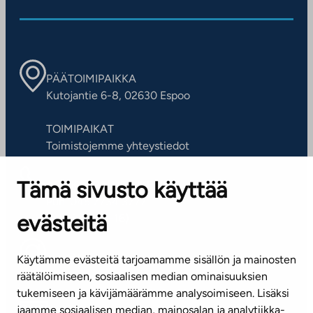
PÄÄTOIMIPAIKKA
Kutojantie 6-8, 02630 Espoo
TOIMIPAIKAT
Toimistojemme yhteystiedot
Tämä sivusto käyttää
ASIAKASPALVELUKESKUS
Puh. 045 7734 3777
evästeitä
(arkisin klo 8-16)
info@ta.fi
Käytämme evästeitä tarjoamamme sisällön ja mainosten
räätälöimiseen, sosiaalisen median ominaisuuksien
tukemiseen ja kävijämäärämme analysoimiseen. Lisäksi
jaamme sosiaalisen median, mainosalan ja analytiikka-