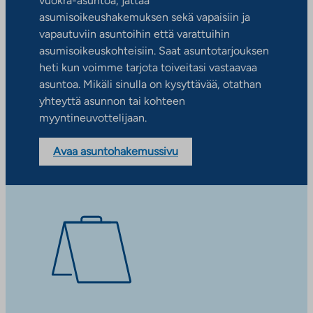
vuokra-asuntoa, jättää
asumisoikeushakemuksen sekä vapaisiin ja
vapautuviin asuntoihin että varattuihin
asumisoikeuskohteisiin. Saat asuntotarjouksen
heti kun voimme tarjota toiveitasi vastaavaa
asuntoa. Mikäli sinulla on kysyttävää, otathan
yhteyttä asunnon tai kohteen
myyntineuvottelijaan.
Avaa asuntohakemussivu