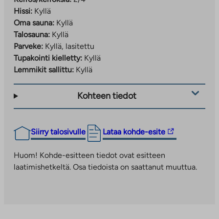
Hissi:
Kyllä
Oma sauna:
Kyllä
Talosauna:
Kyllä
Parveke:
Kyllä, lasitettu
Tupakointi kielletty:
Kyllä
Lemmikit sallittu:
Kyllä
Kohteen tiedot
Linkki
Siirry talosivulle
Lataa kohde-esite
vie
ulkopuoliseen
Huom! Kohde-esitteen tiedot ovat esitteen
palveluun.
laatimishetkeltä. Osa tiedoista on saattanut muuttua.
Linkki
aukeaa
uuteen
välilehteen