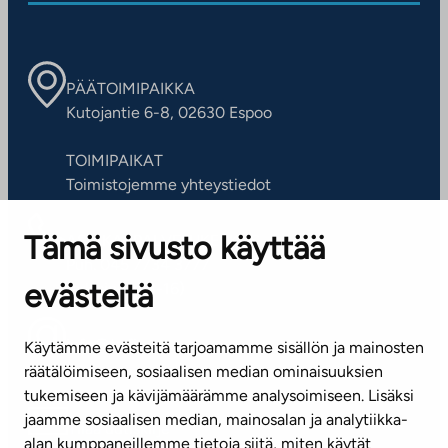
PÄÄTOIMIPAIKKA
Kutojantie 6-8, 02630 Espoo
TOIMIPAIKAT
Toimistojemme yhteystiedot
Tämä sivusto käyttää
ASIAKASPALVELUKESKUS
Puh. 045 7734 3777
evästeitä
(arkisin klo 8-16)
info@ta.fi
Käytämme evästeitä tarjoamamme sisällön ja mainosten
räätälöimiseen, sosiaalisen median ominaisuuksien
tukemiseen ja kävijämäärämme analysoimiseen. Lisäksi
jaamme sosiaalisen median, mainosalan ja analytiikka-
Tilaa uutiskirje
alan kumppaneillemme tietoja siitä, miten käytät