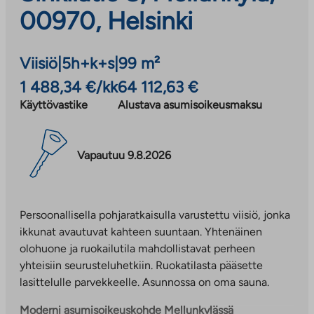
00970, Helsinki
Viisiö
|
5h+k+s
|
99 m²
1 488,34 €/kk
64 112,63 €
Käyttövastike
Alustava asumisoikeusmaksu
Vapautuu 9.8.2026
Persoonallisella pohjaratkaisulla varustettu viisiö, jonka
ikkunat avautuvat kahteen suuntaan. Yhtenäinen
olohuone ja ruokailutila mahdollistavat perheen
yhteisiin seurusteluhetkiin. Ruokatilasta pääsette
lasittelulle parvekkeelle. Asunnossa on oma sauna.
Moderni asumisoikeuskohde Mellunkylässä