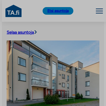
TA.fi
Etsi asuntoja
Siirry
sisältöön
Selaa asuntoja