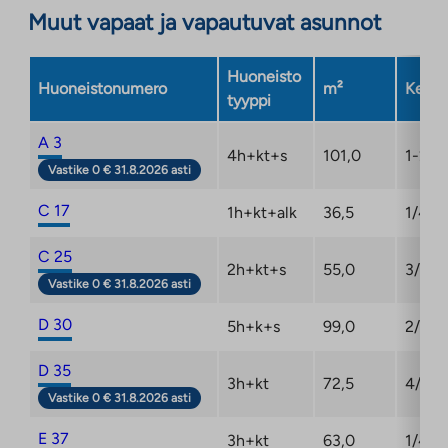
Muut vapaat ja vapautuvat asunnot
Huoneisto
Huoneistonumero
m²
Kerro
tyyppi
A 3
4h+kt+s
101,0
1-2/2
Vastike 0 € 31.8.2026 asti
C 17
1h+kt+alk
36,5
1/4
C 25
2h+kt+s
55,0
3/4
Vastike 0 € 31.8.2026 asti
D 30
5h+k+s
99,0
2/4
D 35
3h+kt
72,5
4/4
Vastike 0 € 31.8.2026 asti
E 37
3h+kt
63,0
1/4