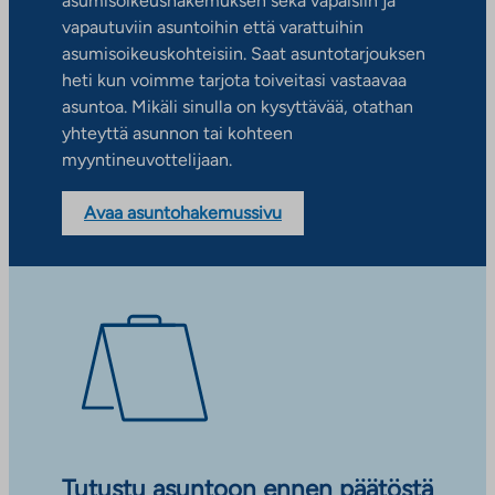
asumisoikeushakemuksen sekä vapaisiin ja
vapautuviin asuntoihin että varattuihin
asumisoikeuskohteisiin. Saat asuntotarjouksen
heti kun voimme tarjota toiveitasi vastaavaa
asuntoa. Mikäli sinulla on kysyttävää, otathan
yhteyttä asunnon tai kohteen
myyntineuvottelijaan.
Avaa asuntohakemussivu
Tutustu asuntoon ennen päätöstä