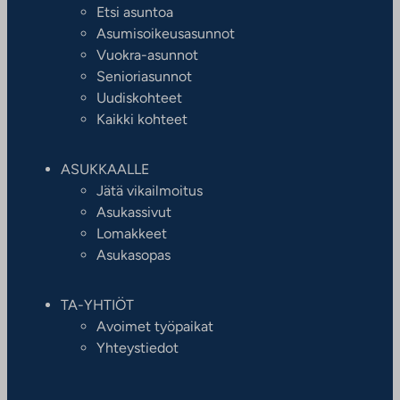
Etsi asuntoa
Asumisoikeusasunnot
Vuokra-asunnot
Senioriasunnot
Uudiskohteet
Kaikki kohteet
ASUKKAALLE
Jätä vikailmoitus
Asukassivut
Lomakkeet
Asukasopas
TA-YHTIÖT
Avoimet työpaikat
Yhteystiedot