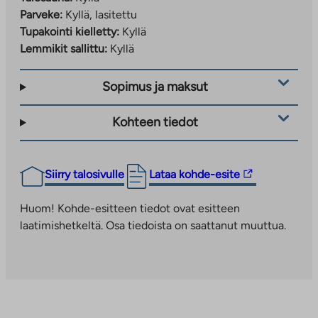
Parveke:
Kyllä, lasitettu
Tupakointi kielletty:
Kyllä
Lemmikit sallittu:
Kyllä
Sopimus ja maksut
Kohteen tiedot
Linkki
Siirry talosivulle
Lataa kohde-esite
vie
ulkopuoliseen
Huom! Kohde-esitteen tiedot ovat esitteen
palveluun.
laatimishetkeltä. Osa tiedoista on saattanut muuttua.
Linkki
aukeaa
uuteen
välilehteen