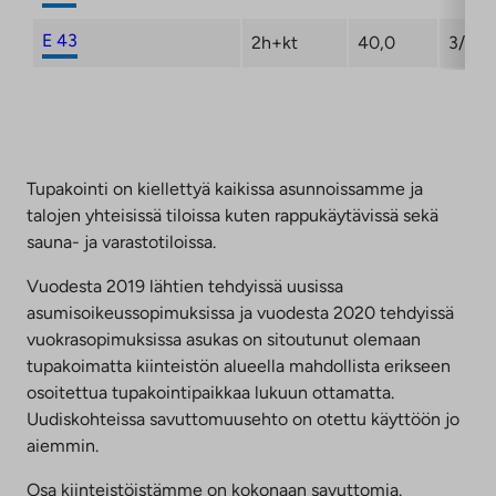
E 43
2h+kt
40,0
3/4
Tupakointi on kiellettyä kaikissa asunnoissamme ja
talojen yhteisissä tiloissa kuten rappukäytävissä sekä
sauna- ja varastotiloissa.
Vuodesta 2019 lähtien tehdyissä uusissa
asumisoikeussopimuksissa ja vuodesta 2020 tehdyissä
vuokrasopimuksissa asukas on sitoutunut olemaan
tupakoimatta kiinteistön alueella mahdollista erikseen
osoitettua tupakointipaikkaa lukuun ottamatta.
Uudiskohteissa savuttomuusehto on otettu käyttöön jo
aiemmin.
Osa kiinteistöistämme on kokonaan savuttomia.