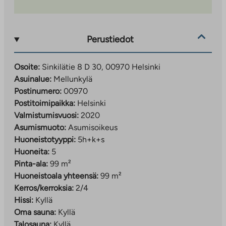
esimerkiksi Itäkeskukseen, Helsingin keskustaan ja
vaikka Espooseen. Mukavat ulkoilumaastot alkavat
lähes kotiovelta, ja lähistöllä on runsaasti erilaisia
harrastusmahdollisuuksia.
Perustiedot
Osoite:
Sinkilätie 8 D 30, 00970 Helsinki
Asuinalue:
Mellunkylä
Postinumero:
00970
Postitoimipaikka:
Helsinki
Valmistumisvuosi:
2020
Asumismuoto:
Asumisoikeus
Huoneistotyyppi:
5h+k+s
Huoneita:
5
Pinta-ala:
99 m²
Huoneistoala yhteensä:
99 m²
Kerros/kerroksia:
2/4
Hissi:
Kyllä
Oma sauna:
Kyllä
Talosauna:
Kyllä