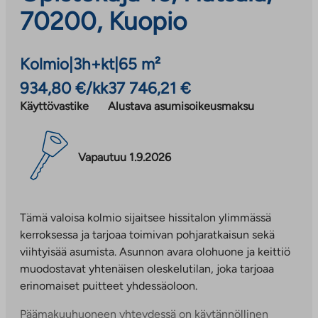
70200, Kuopio
Kolmio
|
3h+kt
|
65 m²
934,80 €/kk
37 746,21 €
Käyttövastike
Alustava asumisoikeusmaksu
Vapautuu 1.9.2026
Tämä valoisa kolmio sijaitsee hissitalon ylimmässä
kerroksessa ja tarjoaa toimivan pohjaratkaisun sekä
viihtyisää asumista. Asunnon avara olohuone ja keittiö
muodostavat yhtenäisen oleskelutilan, joka tarjoaa
erinomaiset puitteet yhdessäoloon.
Päämakuuhuoneen yhteydessä on käytännöllinen