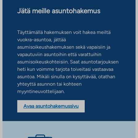
Jätä meille asuntohakemus
Täyttämällä hakemuksen voit hakea meiltä
vuokra-asuntoa, jättää
asumisoikeushakemuksen sekä vapaisiin ja
vapautuviin asuntoihin että varattuihin
asumisoikeuskohteisiin. Saat asuntotarjouksen
heti kun voimme tarjota toiveitasi vastaavaa
asuntoa. Mikäli sinulla on kysyttävää, otathan
yhteyttä asunnon tai kohteen
myyntineuvottelijaan.
Avaa asuntohakemussivu