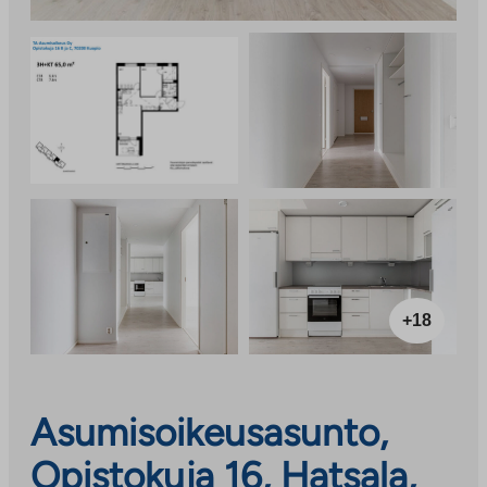
+18
Asumisoikeusasunto,
Opistokuja 16, Hatsala,