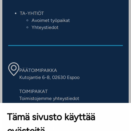
TA-YHTIÖT
Avoimet työpaikat
Yhteystiedot
PÄÄTOIMIPAIKKA
Kutojantie 6-8, 02630 Espoo
TOIMIPAIKAT
Toimistojemme yhteystiedot
Tämä sivusto käyttää
ASIAKASPALVELUKESKUS
Puh. 045 7734 3777
(arkisin klo 8-16)