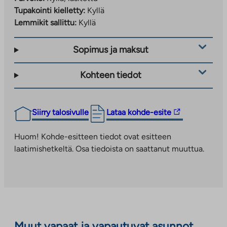
Asukasvalintaan vaikuttaa valtioneuvoston asetuksen
Tupakointi kielletty:
Kyllä
mukaisesti hakijan asunnontarve sekä varallisuus ja
Lemmikit sallittu:
Kyllä
tulot. Tarkistamme varallisuutesi ja tulosi hakiessasi
asuntoa. Lisätietoja asukasvalintaperusteista löydät
Sopimus ja maksut
Varken asukasvalintaohjeesta
https://ohjeet.varke.fi/fi/asukasvalinta/v4/
Kohteen tiedot
Linkki
Siirry talosivulle
Lataa kohde-esite
vie
ulkopuoliseen
Huom! Kohde-esitteen tiedot ovat esitteen
palveluun.
laatimishetkeltä. Osa tiedoista on saattanut muuttua.
Linkki
aukeaa
uuteen
välilehteen
Muut vapaat ja vapautuvat asunnot