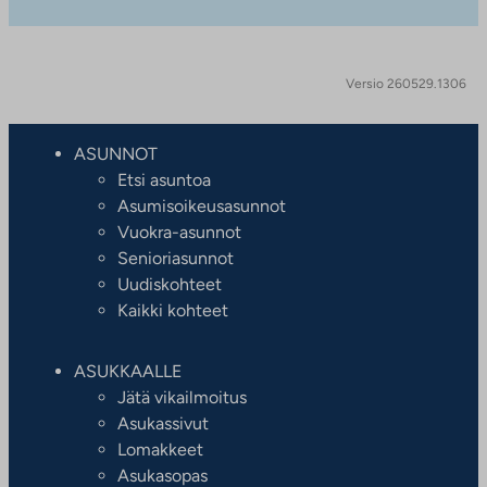
Versio 260529.1306
ASUNNOT
Etsi asuntoa
Asumisoikeusasunnot
Vuokra-asunnot
Senioriasunnot
Uudiskohteet
Kaikki kohteet
ASUKKAALLE
Jätä vikailmoitus
Asukassivut
Lomakkeet
Asukasopas