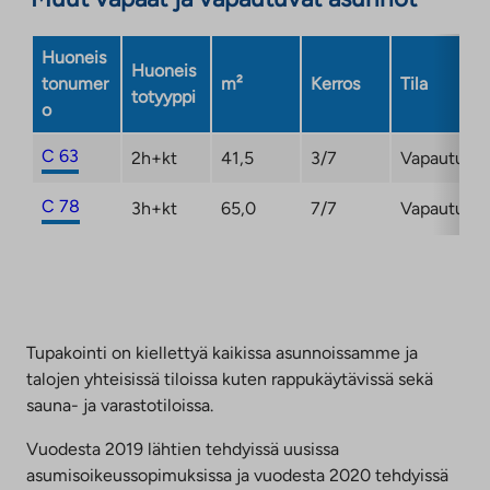
Huoneis
Huoneis
tonumer
m²
Kerros
Tila
totyyppi
o
C 63
2h+kt
41,5
3/7
Vapautuma
C 78
3h+kt
65,0
7/7
Vapautuma
Tupakointi on kiellettyä kaikissa asunnoissamme ja
talojen yhteisissä tiloissa kuten rappukäytävissä sekä
sauna- ja varastotiloissa.
Vuodesta 2019 lähtien tehdyissä uusissa
asumisoikeussopimuksissa ja vuodesta 2020 tehdyissä