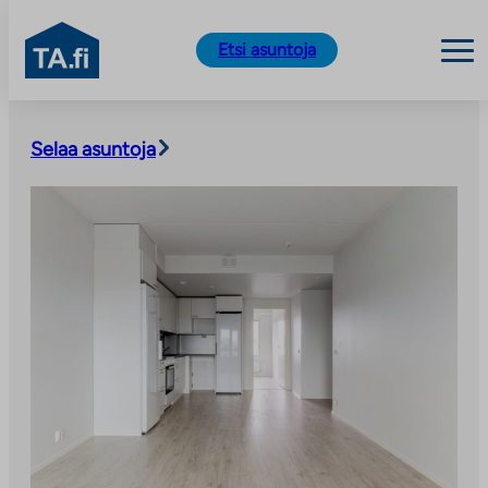
TA.fi
Etsi asuntoja
Siirry
sisältöön
Selaa asuntoja