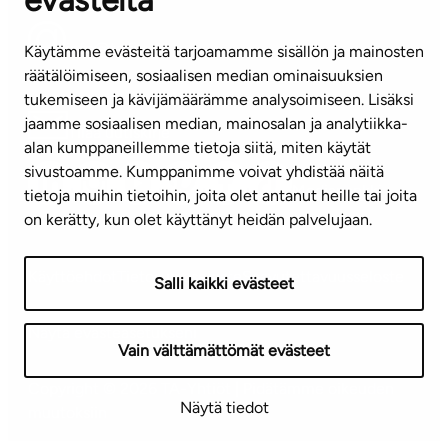
evästeitä
info@ta.fi
Käytämme evästeitä tarjoamamme sisällön ja mainosten
räätälöimiseen, sosiaalisen median ominaisuuksien
tukemiseen ja kävijämäärämme analysoimiseen. Lisäksi
jaamme sosiaalisen median, mainosalan ja analytiikka-
Tilaa uutiskirje
alan kumppaneillemme tietoja siitä, miten käytät
sivustoamme. Kumppanimme voivat yhdistää näitä
Mediapankki
tietoja muihin tietoihin, joita olet antanut heille tai joita
on kerätty, kun olet käyttänyt heidän palvelujaan.
Käyttöehdot
Tietosuojaseloste
Saavutettavuusseloste
Salli kaikki evästeet
Näytä evästeasetukseni
Vain välttämättömät evästeet
Copyright © 2026 TA-Yhtiöt | Pidätämme oikeuden
Näytä tiedot
muutoksiin