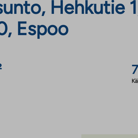
nto, Hehkutie 1,
0, Espoo
²
7
Kä