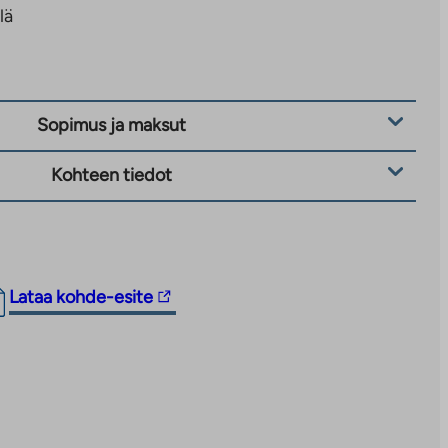
lä
Sopimus ja maksut
Kohteen tiedot
Linkki
Lataa kohde-esite
vie
ulkopuoliseen
palveluun.
Linkki
aukeaa