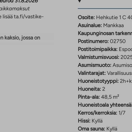
 euroa 31.8.2026
opaikkamaksut
 lisää ta.fi/vastike-
Osoite:
Hehkutie 1 C 
Asuinalue:
Mankkaa
Kaupunginosan tarken
 kaksio, jossa on
Postinumero:
02750
Postitoimipaikka:
Espo
Valmistumisvuosi:
202
eisekseen. Keittiö on
Asumismuoto:
Asumiso
ellä on
Valintarajat:
Varallisuus
ekä tilavaraus mikrolle.
Huoneistotyyppi:
2h+k
pesukoneelle ja
Huoneita:
2
 kylpyhuone sekä
Pinta-ala:
48,5 m²
Huoneistoala yhteensä
Kerros/kerroksia:
1/7
Hissi:
Kyllä
sa, mikä takaa sujuvat
Oma sauna:
Kyllä