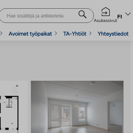
FI
Asukassivut
Avoimet työpaikat
TA-Yhtiöt
Yhteystiedot