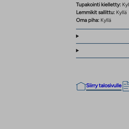
sekä asumisoikeus- että
Tupakointi kielletty:
Kyl
Lemmikit sallittu:
Kyllä
Oma piha:
Kyllä
sa ja yhdessä
tuivat lokakuussa 2025.
rlund@ta.fi
Siirry talosivulle
elemässä
vapaita
ät asunnosta A 1, muina