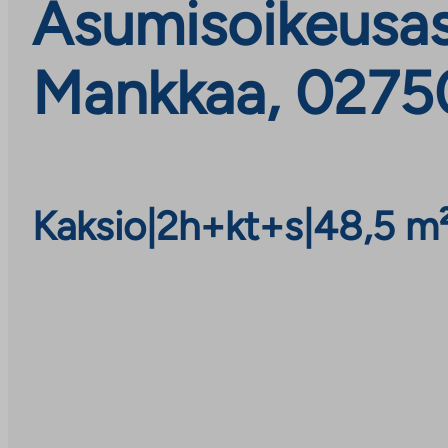
Asumisoikeusasu
Mankkaa, 0275
Kaksio
|
2h+kt+s
|
48,5 m