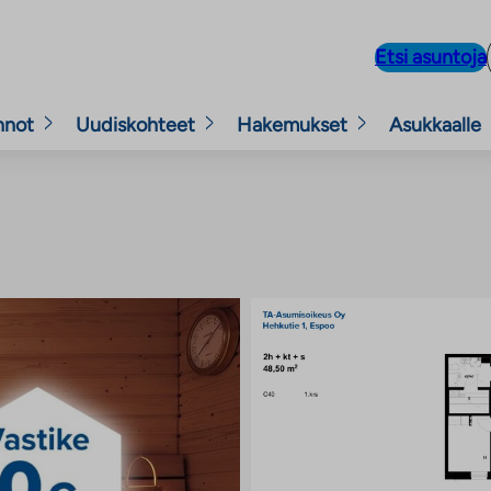
Etsi asuntoja
nnot
Uudiskohteet
Hakemukset
Asukkaalle