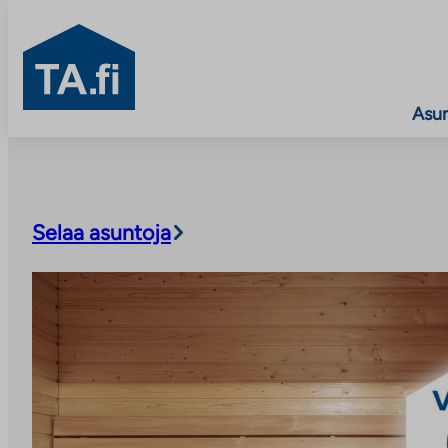
TA.fi
Asu
Siirry
sisältöön
Selaa asuntoja