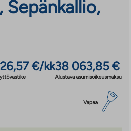
 Sepänkallio,
26,57 €/kk
38 063,85 €
yttövastike
Alustava asumisoikeusmaksu
Vapaa