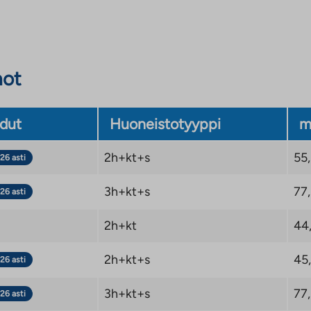
urinkopaneelit.
not
eltä löytyvät:
dut
Huoneistotyyppi
m
älinen koulu
2h+kt+s
55
26 asti
kkipolut ja hiihtoladut
3h+kt+s
77
26 asti
2h+kt
44
2h+kt+s
45
26 asti
3h+kt+s
77
26 asti