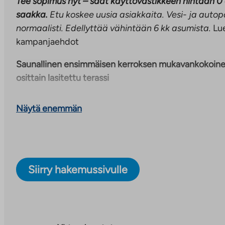
Tee sopimus nyt – saat käyttövastikkeen hintaan 0
saakka.
Etu koskee uusia asiakkaita. Vesi- ja aut
normaalisti. Edellyttää vähintään 6 kk asumista.
Lue
kampanjaehdot
Saunallinen ensimmäisen kerroksen mukavankokoinen
osittain lasitettu terassi
Tämä selkeäpohjainen asunto on helppo sisustaa miel
Näytä enemmän
olohuoneen yhteydessä omassa kulmauksessaan, ja si
jääkaappipakastin, keraaminen liesi, astianpesukone s
Kylpyhuoneessa on oma sauna sekä tilavaraus pyykin
pesutornille. Asuintilojen lattiat ovat laminaattia, ja
erillinen wc on laatoitettu.
Siirry hakemussivulle
Uusi viihtyisä asuinkortteli Espoon Sepänkalliossa
Sepänkallio sijaitsee Turunväylän ja Kehä II:n kupees