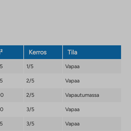
²
Kerros
Tila
,5
1/5
Vapaa
,5
2/5
Vapaa
,0
2/5
Vapautumassa
,0
3/5
Vapaa
,5
3/5
Vapaa