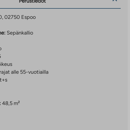
Perustiedot
40, 02750 Espoo
ne:
Sepänkallio
o
5
ikeus
rajat alle 55-vuotiailla
t+s
:
48,5 m²