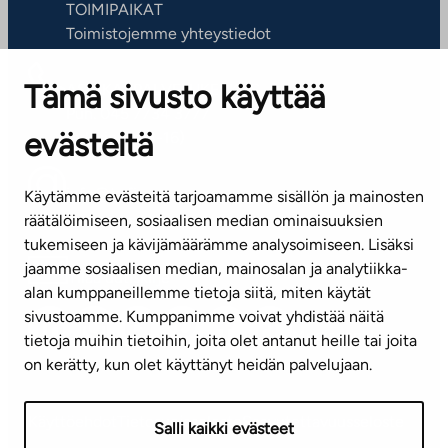
TOIMIPAIKAT
Toimistojemme yhteystiedot
Tämä sivusto käyttää
ASIAKASPALVELUKESKUS
Puh. 045 7734 3777
evästeitä
(arkisin klo 8-16)
info@ta.fi
Käytämme evästeitä tarjoamamme sisällön ja mainosten
räätälöimiseen, sosiaalisen median ominaisuuksien
tukemiseen ja kävijämäärämme analysoimiseen. Lisäksi
jaamme sosiaalisen median, mainosalan ja analytiikka-
Tilaa uutiskirje
alan kumppaneillemme tietoja siitä, miten käytät
sivustoamme. Kumppanimme voivat yhdistää näitä
Mediapankki
tietoja muihin tietoihin, joita olet antanut heille tai joita
on kerätty, kun olet käyttänyt heidän palvelujaan.
Käyttöehdot
Tietosuojaseloste
Saavutettavuusseloste
Salli kaikki evästeet