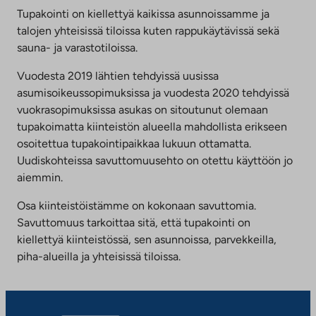
Tupakointi on kiellettyä kaikissa asunnoissamme ja
talojen yhteisissä tiloissa kuten rappukäytävissä sekä
sauna- ja varastotiloissa.
Vuodesta 2019 lähtien tehdyissä uusissa
asumisoikeussopimuksissa ja vuodesta 2020 tehdyissä
vuokrasopimuksissa asukas on sitoutunut olemaan
tupakoimatta kiinteistön alueella mahdollista erikseen
osoitettua tupakointipaikkaa lukuun ottamatta.
Uudiskohteissa savuttomuusehto on otettu käyttöön jo
aiemmin.
Osa kiinteistöistämme on kokonaan savuttomia.
Savuttomuus tarkoittaa sitä, että tupakointi on
kiellettyä kiinteistössä, sen asunnoissa, parvekkeilla,
piha-alueilla ja yhteisissä tiloissa.