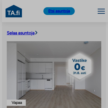
TA.fi
Etsi asuntoja
Siirry
sisältöön
Selaa asuntoja
Vapaa