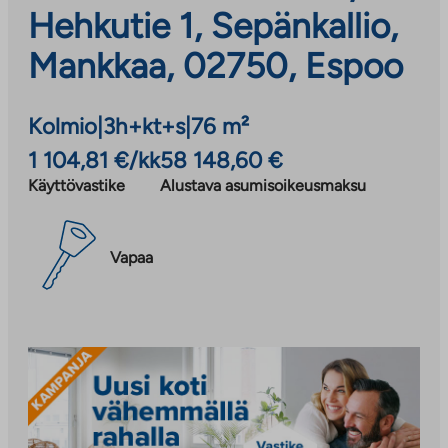
Hehkutie 1, Sepänkallio,
Mankkaa, 02750, Espoo
Kolmio
|
3h+kt+s
|
76 m²
1 104,81 €/kk
58 148,60 €
Käyttövastike
Alustava asumisoikeusmaksu
Vapaa