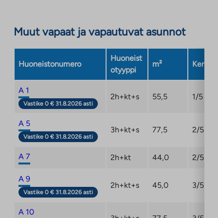
Linkki
aukeaa
Muut vapaat ja vapautuvat asunnot
uuteen
välilehteen
Huoneist
Huoneistonumero
m²
Kerros
otyyppi
A 1
2h+kt+s
55,5
1/5
Vastike 0 € 31.8.2026 asti
A 5
3h+kt+s
77,5
2/5
Vastike 0 € 31.8.2026 asti
A 7
2h+kt
44,0
2/5
A 9
2h+kt+s
45,0
3/5
Vastike 0 € 31.8.2026 asti
A 10