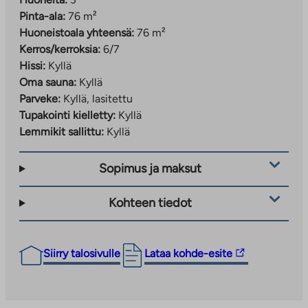
Espoon keskuspuisto – upeat ulkoilumaastot,
Pinta-ala:
76 m²
lenkkipolut ja hiihtoladut
Huoneistoala yhteensä:
76 m²
Kerros/kerroksia:
6/7
Hissi:
Kyllä
Lisätietoja ja yhteydenotot
Oma sauna:
Kyllä
Parveke:
Kyllä, lasitettu
Asumisoikeusasunnot
: satu.degerlund@ta.fi
Tupakointi kielletty:
Kyllä
Vuokra-asunnot
: pauli.tuhkalainen@ta.fi
Lemmikit sallittu:
Kyllä
Sopimus ja maksut
Kohteen tiedot
Linkki
Siirry talosivulle
Lataa kohde-esite
vie
ulkopuoliseen
palveluun.