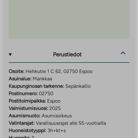
piha-alue, jossa on leikkipaikka ja
kuntoiluvälineitä kaikenikäisille.
Autopaikat pihakannen alla, osa varustettu
sähköauton latauspisteillä.
Liiketilat Gerkinkartano 2:n yhteydessä tuovat
palveluita lähelle.
Rakennusten energialuokka on B. Kohteissa on
vesikiertoinen lattialämmitys, ja niiden katoille on
Perustiedot
asennettu aurinkopaneelit.
Osoite:
Hehkutie 1 C 62, 02750 Espoo
Asuinalue:
Mankkaa
Palvelut ja ympäristö
Kaupunginosan tarkenne:
Sepänkallio
Postinumero:
02750
Alue tukee aktiivista ja yhteisöllistä elämäntapaa.
Postitoimipaikka:
Espoo
Läheltä löytyvät:
Valmistumisvuosi:
2025
Asumismuoto:
Asumisoikeus
Kaupat ja ravintolat
Valintarajat:
Varallisuusrajat alle 55-vuotiailla
Päiväkoteja, ruotsinkielinen alakoulu ja
Huoneistotyyppi:
3h+kt+s
kansainvälinen koulu
Huoneita:
3