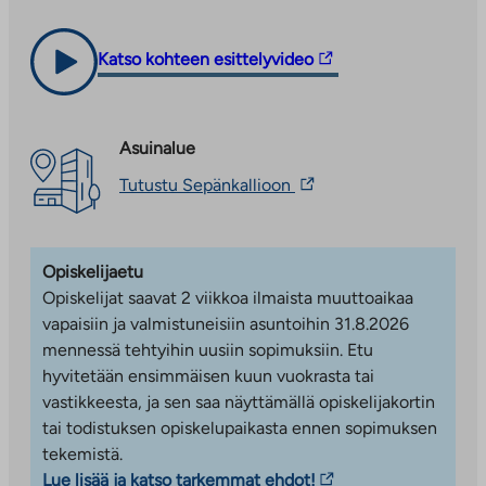
Sepänkallio sijaitsee Turunväylän ja Kehä II:n kupeessa,
ulkopuoliseen
vie
mikä takaa sujuvat yhteydet koko
palveluun
ulkopuoliseen
pääkaupunkiseudulle. Korttelissa on sekä
Linkki
Katso kohteen esittelyvideo
palveluun
asumisoikeus- että vuokra-asuntoja.
vie
ulkopuoliseen
ASUMISOIKEUSASUNNOT
palveluun.
Asuinalue
Linkki
Hehkutie 1
Linkki
Tutustu Sepänkallioon
aukeaa
vie
Asumisoikeusasuntoja kahdessa viisikerroksisessa
uuteen
ulkopuoliseen
ja yhdessä seitsemänkerroksisessa talossa.
välilehteen
palveluun.
Asunnot valmistuivat lokakuussa 2025.
Linkki
Opiskelijaetu
aukeaa
Myyntineuvottelija: Satu Degerlund,
Opiskelijat saavat 2 viikkoa ilmaista muuttoaikaa
uuteen
satu.degerlund@ta.fi
välilehteen
vapaisiin ja valmistuneisiin asuntoihin 31.8.2026
mennessä tehtyihin uusiin sopimuksiin. Etu
Tervetuloa asuntoesittelyyn Hehkutie 1:een!
hyvitetään ensimmäisen kuun vuokrasta tai
Olemme paikalla
tiistaisin klo 15.00–17.00
vastikkeesta, ja sen saa näyttämällä opiskelijakortin
esittelemässä
vapaita
asumisoikeusasuntoja.
tai todistuksen opiskelupaikasta ennen sopimuksen
Myyntineuvottelijat löydät asunnosta A 1, muina
tekemistä.
Linkki
aikoina sovitusti.
Lue lisää ja katso tarkemmat ehdot!