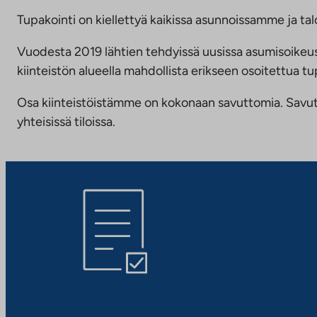
Tupakointi on kiellettyä kaikissa asunnoissamme ja talo
Vuodesta 2019 lähtien tehdyissä uusissa asumisoike
kiinteistön alueella mahdollista erikseen osoitettua
Osa kiinteistöistämme on kokonaan savuttomia. Savuttomu
yhteisissä tiloissa.