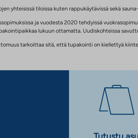
jen yhteisissä tiloissa kuten rappukäytävissä sekä sauna- 
ussopimuksissa ja vuodesta 2020 tehdyissä vuokrasopimu
 tupakointipaikkaa lukuun ottamatta. Uudiskohteissa savu
us tarkoittaa sitä, että tupakointi on kiellettyä kiinteis
Tutustu as