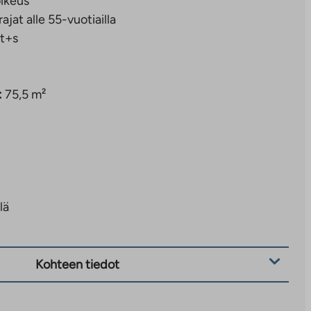
ikeus
rajat alle 55-vuotiailla
t+s
:
75,5 m²
lä
Kohteen tiedot