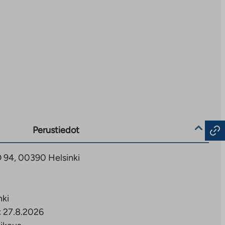
Perustiedot
D 94, 00390 Helsinki
nki
:
27.8.2026