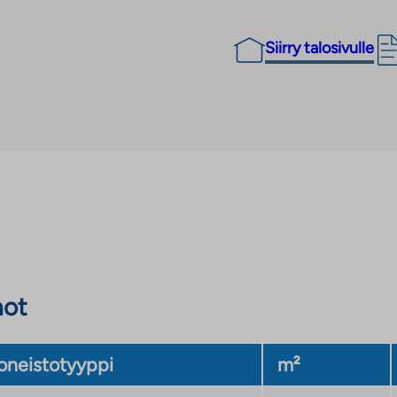
Siirry talosivulle
not
neistotyyppi
m²