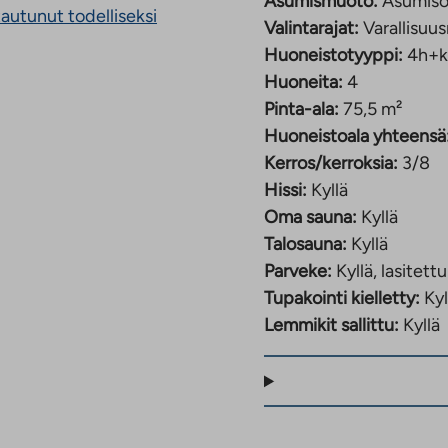
Asumismuoto:
Asumiso
aukeaa
tautunut todelliseksi
Valintarajat:
Varallisuus
uuteen
välilehteen
Huoneistotyyppi:
4h+k
Huoneita:
4
Pinta-ala:
75,5 m²
Huoneistoala yhteensä
Kerros/kerroksia:
3/8
Hissi:
Kyllä
Oma sauna:
Kyllä
Talosauna:
Kyllä
Parveke:
Kyllä, lasitettu
Tupakointi kielletty:
Kyl
Lemmikit sallittu:
Kyllä