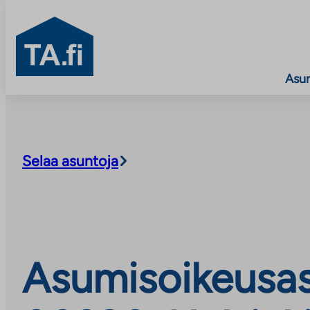
TA.fi
Asu
Siirry
sisältöön
Selaa asuntoja
Asumisoikeusas