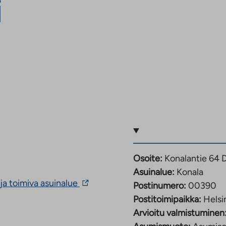
i
Osoite:
Konalantie 64 
Asuinalue:
Konala
Linkki
ja toimiva asuinalue
Postinumero:
00390
vie
Postitoimipaikka:
Helsi
ulkopuoliseen
palveluun.
Arvioitu valmistuminen
Linkki