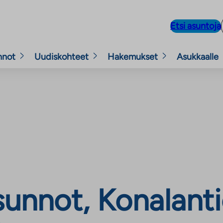
Etsi asuntoja
nnot
Uudiskohteet
Hakemukset
Asukkaalle
unnot, Konalanti