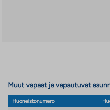
Muut vapaat ja vapautuvat asun
Huoneistonumero
Huo