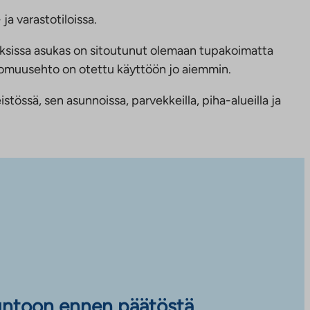
ja varastotiloissa.
ksissa asukas on sitoutunut olemaan tupakoimatta
ttomuusehto on otettu käyttöön jo aiemmin.
tössä, sen asunnoissa, parvekkeilla, piha-alueilla ja
untoon ennen päätöstä