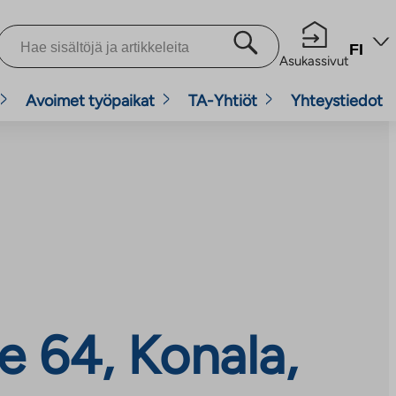
FI
Asukassivut
Avoimet työpaikat
TA-Yhtiöt
Yhteystiedot
e 64, Konala,