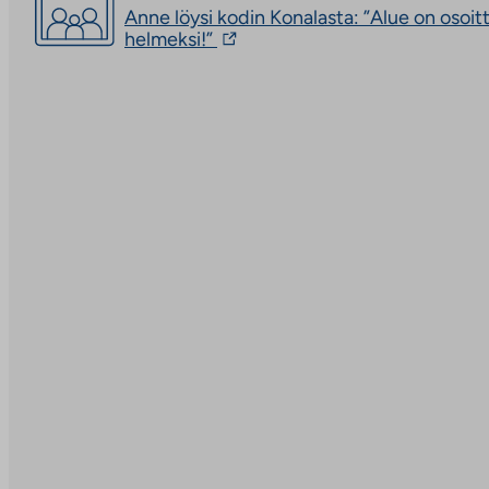
Anne löysi kodin Konalasta: ”Alue on osoit
Linkki
helmeksi!”
vie
ulkopuoliseen
palveluun.
Linkki
aukeaa
uuteen
välilehteen