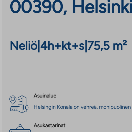
00390, Helsink
Neliö
|
4h+kt+s
|
75,5 m²
Asuinalue
Helsingin Konala on vehreä, monipuolinen 
Asukastarinat