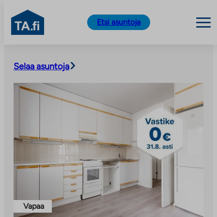
TA.fi
Etsi asuntoja
Siirry
sisältöön
Selaa asuntoja
Vapaa