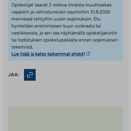
palveluun
Kyyhkysmäki sijaitsee metsäisellä, luonnonkauniilla ja
Opiskelijat saavat 2 viikkoa ilmaista muuttoaikaa
rauhallisella alueella aivan palveluiden läheisyydessä.
vapaisiin ja valmistuneisiin asuntoihin 31.8.2026
Useimmista asunnoista on avarat näkymät metsään ja
mennessä tehtyihin uusiin sopimuksiin. Etu
viihtyisälle pihalle. Lähimpään kouluun on matkaa alle
hyvitetään ensimmäisen kuun vuokrasta tai
kilometri ja kauppakeskus Selloon sekä Leppävaaran
vastikkeesta, ja sen saa näyttämällä opiskelijakortin
juna-asemalle noin 1,5 kilometriä. Kyyhkysmäessä on
tai todistuksen opiskelupaikasta ennen sopimuksen
myös erinomaiset liikuntamahdollisuudet; uimahalli,
tekemistä.
urheilukenttä, lenkkipolut ja hiihtoladut ovat kaikki vain
Linkki
Lue lisää ja katso tarkemmat ehdot!
lyhyen kävelymatkan päässä.
vie
ulkopuoliseen
JAA:
palveluun.
Linkki
aukeaa
uuteen
välilehteen