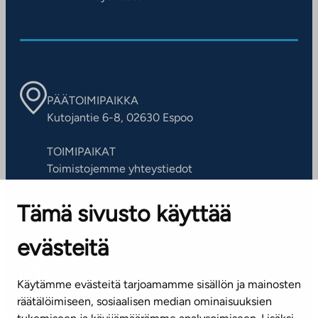
PÄÄTOIMIPAIKKA
Kutojantie 6-8, 02630 Espoo
TOIMIPAIKAT
Toimistojemme yhteystiedot
Tämä sivusto käyttää
ASIAKASPALVELUKESKUS
Puh. 045 7734 3777
evästeitä
(arkisin klo 8-16)
info@ta.fi
Käytämme evästeitä tarjoamamme sisällön ja mainosten
räätälöimiseen, sosiaalisen median ominaisuuksien