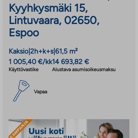
Kyyhkysmäki 15,
Lintuvaara, 02650,
Espoo
Kaksio
|
2h+k+s
|
61,5 m²
1 005,40 €/kk
14 693,82 €
Käyttövastike
Alustava asumisoikeusmaksu
Vapaa