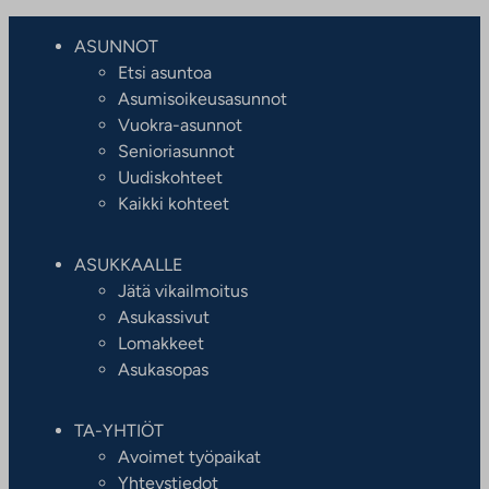
ASUNNOT
Etsi asuntoa
Asumisoikeusasunnot
Vuokra-asunnot
Senioriasunnot
Uudiskohteet
Kaikki kohteet
ASUKKAALLE
Jätä vikailmoitus
Asukassivut
Lomakkeet
Asukasopas
TA-YHTIÖT
Avoimet työpaikat
Yhteystiedot