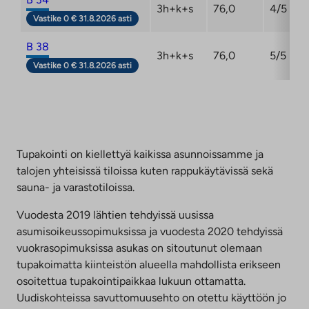
3h+k+s
76,0
4/5
Vastike 0 € 31.8.2026 asti
B 38
3h+k+s
76,0
5/5
Vastike 0 € 31.8.2026 asti
Tupakointi on kiellettyä kaikissa asunnoissamme ja
talojen yhteisissä tiloissa kuten rappukäytävissä sekä
sauna- ja varastotiloissa.
Vuodesta 2019 lähtien tehdyissä uusissa
asumisoikeussopimuksissa ja vuodesta 2020 tehdyissä
vuokrasopimuksissa asukas on sitoutunut olemaan
tupakoimatta kiinteistön alueella mahdollista erikseen
osoitettua tupakointipaikkaa lukuun ottamatta.
Uudiskohteissa savuttomuusehto on otettu käyttöön jo