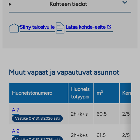
Kohteen tiedot
Linkki
Siirry talosivulle
Lataa kohde-esite
vie
ulkopuoliseen
palveluun.
Linkki
aukeaa
Muut vapaat ja vapautuvat asunnot
uuteen
välilehteen
Huoneis
Huoneistonumero
m²
Kerros
totyyppi
A 7
2h+k+s
60,5
2/5
Vastike 0 € 31.8.2026 asti
A 9
2h+k+s
61,5
2/5
Vastike 0 € 31.8.2026 asti