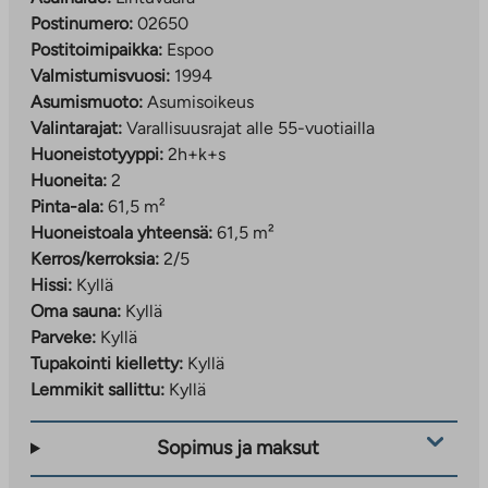
Postinumero:
02650
Postitoimipaikka:
Espoo
Valmistumisvuosi:
1994
Asumismuoto:
Asumisoikeus
Valintarajat:
Varallisuusrajat alle 55-vuotiailla
Huoneistotyyppi:
2h+k+s
Huoneita:
2
Pinta-ala:
61,5 m²
Huoneistoala yhteensä:
61,5 m²
Kerros/kerroksia:
2/5
Hissi:
Kyllä
Oma sauna:
Kyllä
Parveke:
Kyllä
Tupakointi kielletty:
Kyllä
Lemmikit sallittu:
Kyllä
Sopimus ja maksut