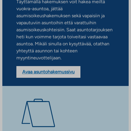
Täyttämällä hakemuksen voit hakea meiltä
vuokra-asuntoa, jättää
asumisoikeushakemuksen sekä vapaisiin ja
vapautuviin asuntoihin että varattuihin
asumisoikeuskohteisiin. Saat asuntotarjouksen
heti kun voimme tarjota toiveitasi vastaavaa
asuntoa. Mikäli sinulla on kysyttävää, otathan
yhteyttä asunnon tai kohteen
myyntineuvottelijaan.
Avaa asuntohakemussivu