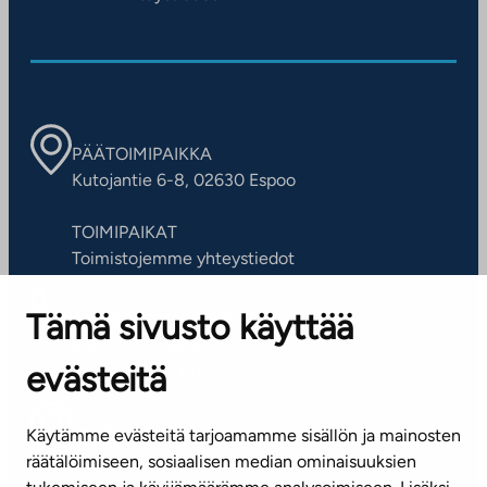
PÄÄTOIMIPAIKKA
Kutojantie 6-8, 02630 Espoo
TOIMIPAIKAT
Toimistojemme yhteystiedot
Tämä sivusto käyttää
ASIAKASPALVELUKESKUS
Puh. 045 7734 3777
evästeitä
(arkisin klo 8-16)
info@ta.fi
Käytämme evästeitä tarjoamamme sisällön ja mainosten
räätälöimiseen, sosiaalisen median ominaisuuksien