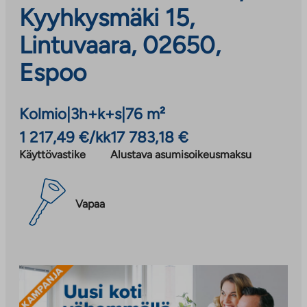
Kyyhkysmäki 15,
Lintuvaara, 02650,
Espoo
Kolmio
|
3h+k+s
|
76 m²
1 217,49 €/kk
17 783,18 €
Käyttövastike
Alustava asumisoikeusmaksu
Vapaa