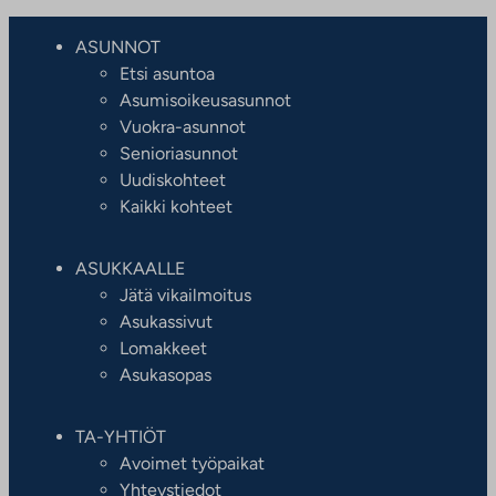
ASUNNOT
Etsi asuntoa
Asumisoikeusasunnot
Vuokra-asunnot
Senioriasunnot
Uudiskohteet
Kaikki kohteet
ASUKKAALLE
Jätä vikailmoitus
Asukassivut
Lomakkeet
Asukasopas
TA-YHTIÖT
Avoimet työpaikat
Yhteystiedot