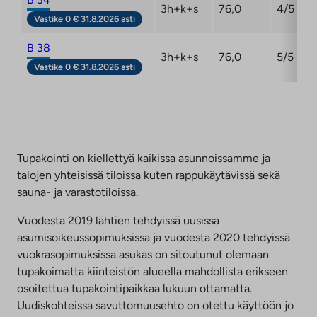
3h+k+s
76,0
4/5
Vastike 0 € 31.8.2026 asti
B 38
3h+k+s
76,0
5/5
Vastike 0 € 31.8.2026 asti
Tupakointi on kiellettyä kaikissa asunnoissamme ja
talojen yhteisissä tiloissa kuten rappukäytävissä sekä
sauna- ja varastotiloissa.
Vuodesta 2019 lähtien tehdyissä uusissa
asumisoikeussopimuksissa ja vuodesta 2020 tehdyissä
vuokrasopimuksissa asukas on sitoutunut olemaan
tupakoimatta kiinteistön alueella mahdollista erikseen
osoitettua tupakointipaikkaa lukuun ottamatta.
Uudiskohteissa savuttomuusehto on otettu käyttöön jo