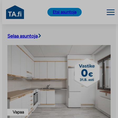
TA.fi
Etsi asuntoja
Siirry
sisältöön
Selaa asuntoja
Vapaa