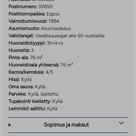
Postinumero:
02650
Postitoimipaikka:
Espoo
Valmistumisvuosi:
1994
Asumismuoto:
Asumisoikeus
Valintarajat:
Varallisuusrajat alle 55-vuotiailla
Huoneistotyyppi:
3h+k+s
Huoneita:
3
Pinta-ala:
76 m²
Huoneistoala yhteensä:
76 m²
Kerros/kerroksia:
4/5
Hissi:
Kyllä
Oma sauna:
Kyllä
Parveke:
Kyllä, lasitettu
Tupakointi kielletty:
Kyllä
Lemmikit sallittu:
Kyllä
Sopimus ja maksut