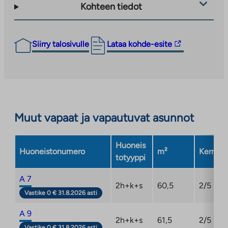
Kohteen tiedot
Linkki
Siirry talosivulle
Lataa kohde-esite
vie
ulkopuoliseen
palveluun.
Linkki
aukeaa
Muut vapaat ja vapautuvat asunnot
uuteen
välilehteen
Huoneis
Huoneistonumero
m²
Kerros
totyyppi
A 7
2h+k+s
60,5
2/5
Vastike 0 € 31.8.2026 asti
A 9
2h+k+s
61,5
2/5
Vastike 0 € 31.8.2026 asti