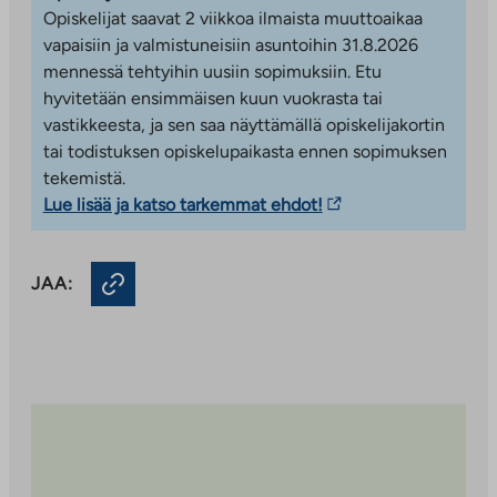
palveluun
Useimmista asunnoista on avarat näkymät metsään ja
Opiskelijat saavat 2 viikkoa ilmaista muuttoaikaa
viihtyisälle pihalle. Lähimpään kouluun on matkaa alle
vapaisiin ja valmistuneisiin asuntoihin 31.8.2026
kilometri ja kauppakeskus Selloon sekä Leppävaaran
mennessä tehtyihin uusiin sopimuksiin. Etu
juna-asemalle noin 1,5 kilometriä. Kyyhkysmäessä on
hyvitetään ensimmäisen kuun vuokrasta tai
myös erinomaiset liikuntamahdollisuudet; uimahalli,
vastikkeesta, ja sen saa näyttämällä opiskelijakortin
urheilukenttä, lenkkipolut ja hiihtoladut ovat kaikki vain
tai todistuksen opiskelupaikasta ennen sopimuksen
lyhyen kävelymatkan päässä.
tekemistä.
Linkki
Lue lisää ja katso tarkemmat ehdot!
vie
ulkopuoliseen
JAA:
palveluun.
Linkki
aukeaa
uuteen
välilehteen