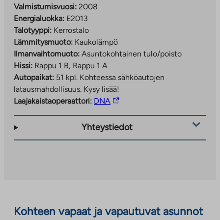
Valmistumisvuosi:
2008
Energialuokka:
E2013
Talotyyppi:
Kerrostalo
Lämmitysmuoto:
Kaukolämpö
Ilmanvaihtomuoto:
Asuntokohtainen tulo/poisto
Hissi:
Rappu 1 B, Rappu 1 A
Autopaikat:
51 kpl.
Kohteessa sähköautojen
latausmahdollisuus. Kysy lisää!
Linkki
Laajakaistaoperaattori:
DNA
vie
ulkopuoliseen
Yhteystiedot
palveluun.
Linkki
aukeaa
uuteen
välilehteen
Kohteen vapaat ja vapautuvat asunnot