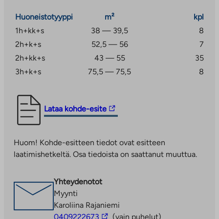
Huoneistotyyppi
m²
kpl
1h+kk+s
38 — 39,5
8
2h+k+s
52,5 — 56
7
2h+kk+s
43 — 55
35
3h+k+s
75,5 — 75,5
8
Linkki
Lataa kohde-esite
vie
ulkopuoliseen
Huom! Kohde-esitteen tiedot ovat esitteen
palveluun.
laatimishetkeltä. Osa tiedoista on saattanut muuttua.
Linkki
aukeaa
uuteen
Yhteydenotot
välilehteen
Myynti
Karoliina Rajaniemi
Linkki
0409222673
(vain puhelut)