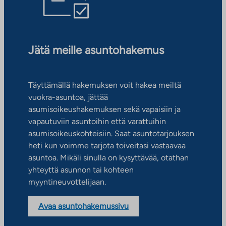
Jätä meille asuntohakemus
Täyttämällä hakemuksen voit hakea meiltä
vuokra-asuntoa, jättää
asumisoikeushakemuksen sekä vapaisiin ja
vapautuviin asuntoihin että varattuihin
asumisoikeuskohteisiin. Saat asuntotarjouksen
heti kun voimme tarjota toiveitasi vastaavaa
asuntoa. Mikäli sinulla on kysyttävää, otathan
yhteyttä asunnon tai kohteen
myyntineuvottelijaan.
Avaa asuntohakemussivu