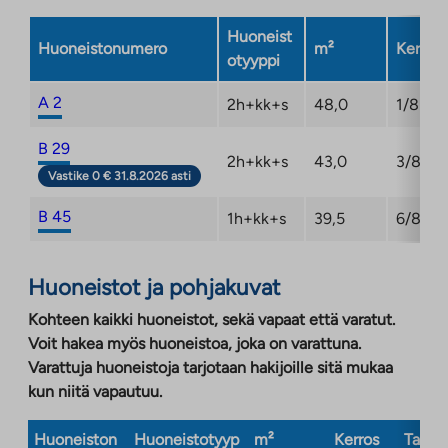
Huoneist
Huoneistonumero
m²
Kerros
otyyppi
A 2
2h+kk+s
48,0
1/8
B 29
2h+kk+s
43,0
3/8
Vastike 0 € 31.8.2026 asti
B 45
1h+kk+s
39,5
6/8
Huoneistot ja pohjakuvat
Kohteen kaikki huoneistot, sekä vapaat että varatut.
Voit hakea myös huoneistoa, joka on varattuna.
Varattuja huoneistoja tarjotaan hakijoille sitä mukaa
kun niitä vapautuu.
Huoneiston
Huoneistotyyp
m²
Kerros
Taloty