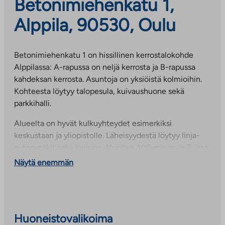
Betonimiehenkatu 1,
Alppila, 90530, Oulu
Betonimiehenkatu 1 on hissillinen kerrostalokohde
Alppilassa: A-rapussa on neljä kerrosta ja B-rapussa
kahdeksan kerrosta. Asuntoja on yksiöistä kolmioihin.
Kohteesta löytyy talopesula, kuivaushuone sekä
parkkihalli.
Alueelta on hyvät kulkuyhteydet esimerkiksi
keskustaan ja yliopistolle. Läheisyydestä löytyy linja-
autopysäkit sekä kauppa. Alppilan, Välivainion ja Tuiran
monipuoliset palvelut, kaupat, päiväkodit ja koulut ovat
Näytä enemmän
kaikki lähistöllä.
Huoneistovalikoima