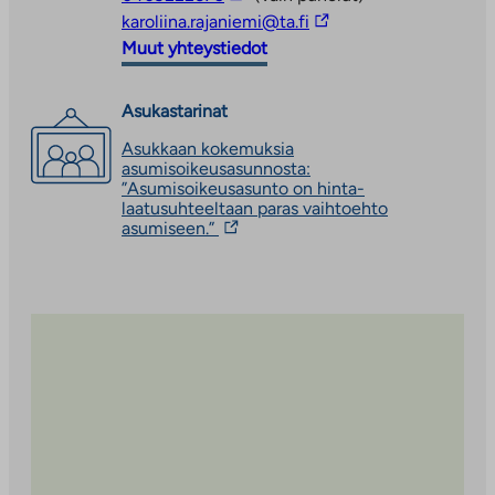
vie
Linkki
karoliina.rajaniemi@ta.fi
ulkopuoliseen
vie
Muut yhteystiedot
palveluun
ulkopuoliseen
palveluun
Asukastarinat
Asukkaan kokemuksia
asumisoikeusasunnosta:
”Asumisoikeusasunto on hinta-
laatusuhteeltaan paras vaihtoehto
Linkki
asumiseen.”
vie
ulkopuoliseen
palveluun.
Linkki
aukeaa
uuteen
välilehteen