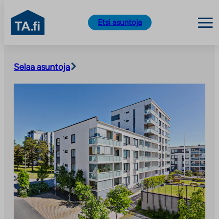
TA.fi
Etsi asuntoja
Siirry
sisältöön
Selaa asuntoja