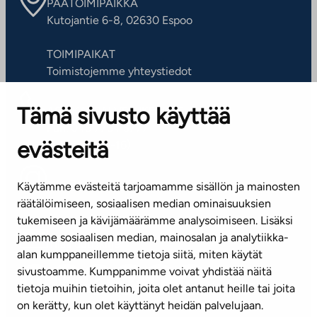
PÄÄTOIMIPAIKKA
Kutojantie 6-8, 02630 Espoo
TOIMIPAIKAT
Toimistojemme yhteystiedot
Tämä sivusto käyttää
ASIAKASPALVELUKESKUS
Puh. 045 7734 3777
evästeitä
(arkisin klo 8-16)
info@ta.fi
Käytämme evästeitä tarjoamamme sisällön ja mainosten
räätälöimiseen, sosiaalisen median ominaisuuksien
tukemiseen ja kävijämäärämme analysoimiseen. Lisäksi
jaamme sosiaalisen median, mainosalan ja analytiikka-
Tilaa uutiskirje
alan kumppaneillemme tietoja siitä, miten käytät
sivustoamme. Kumppanimme voivat yhdistää näitä
Mediapankki
tietoja muihin tietoihin, joita olet antanut heille tai joita
on kerätty, kun olet käyttänyt heidän palvelujaan.