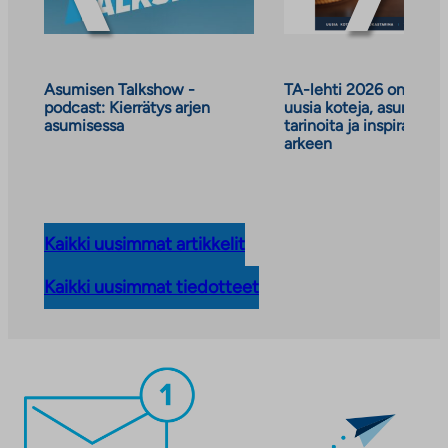
Asumisen Talkshow -
TA-lehti 2026 on julkai
podcast: Kierrätys arjen
uusia koteja, asumisen
asumisessa
tarinoita ja inspiraatiot
arkeen
Kaikki uusimmat artikkelit
Kaikki uusimmat tiedotteet