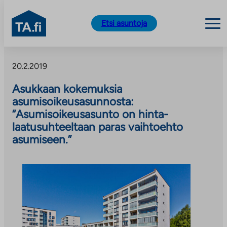
TA.fi
Etsi asuntoja
Siirry
sisältöön
20.2.2019
Asukkaan kokemuksia
asumisoikeusasunnosta:
”Asumisoikeusasunto on hinta-
laatusuhteeltaan paras vaihtoehto
asumiseen.”