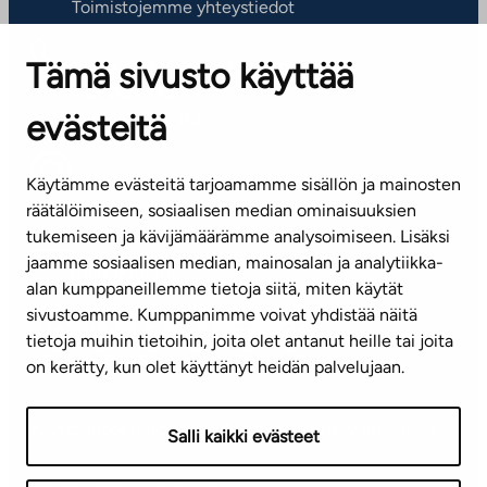
Toimistojemme yhteystiedot
Tämä sivusto käyttää
ASIAKASPALVELUKESKUS
Puh. 045 7734 3777
evästeitä
(arkisin klo 8-16)
info@ta.fi
Käytämme evästeitä tarjoamamme sisällön ja mainosten
räätälöimiseen, sosiaalisen median ominaisuuksien
tukemiseen ja kävijämäärämme analysoimiseen. Lisäksi
jaamme sosiaalisen median, mainosalan ja analytiikka-
Tilaa uutiskirje
alan kumppaneillemme tietoja siitä, miten käytät
sivustoamme. Kumppanimme voivat yhdistää näitä
Mediapankki
tietoja muihin tietoihin, joita olet antanut heille tai joita
on kerätty, kun olet käyttänyt heidän palvelujaan.
Käyttöehdot
Tietosuojaseloste
Saavutettavuusseloste
Salli kaikki evästeet