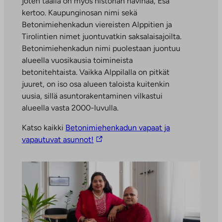
joten täällä on myös historian havinaa, Esa
kertoo. Kaupunginosan nimi sekä
Betonimiehenkadun viereisten Alppitien ja
Tirolintien nimet juontuvatkin saksalaisajoilta.
Betonimiehenkadun nimi puolestaan juontuu
alueella vuosikausia toimineista
betonitehtaista. Vaikka Alppilalla on pitkät
juuret, on iso osa alueen taloista kuitenkin
uusia, sillä asuntorakentaminen vilkastui
alueella vasta 2000-luvulla.
Katso kaikki
Betonimiehenkadun vapaat ja
L
vapautuvat asunnot!
i
n
k
k
i
v