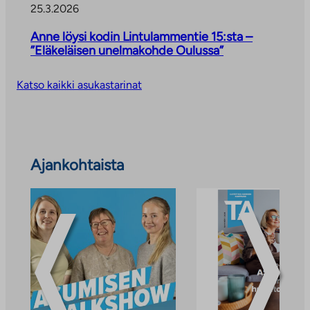
25.3.2026
Anne löysi kodin Lintulammentie 15:sta –
”Eläkeläisen unelmakohde Oulussa”
Katso kaikki asukastarinat
Ohita
Ajankohtaista
ajankohtaiset
uutiset
ja
tiedotteet