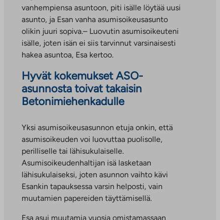
vanhempiensa asuntoon, piti isälle löytää uusi
asunto, ja Esan vanha asumisoikeusasunto
olikin juuri sopiva.– Luovutin asumisoikeuteni
isälle, joten isän ei siis tarvinnut varsinaisesti
hakea asuntoa, Esa kertoo.
Hyvät kokemukset ASO-
asunnosta toivat takaisin
Betonimiehenkadulle
Yksi asumisoikeusasunnon etuja onkin, että
asumisoikeuden voi luovuttaa puolisolle,
perilliselle tai lähisukulaiselle.
Asumisoikeudenhaltijan isä lasketaan
lähisukulaiseksi, joten asunnon vaihto kävi
Esankin tapauksessa varsin helposti, vain
muutamien papereiden täyttämisellä.
Esa asui muutamia vuosia omistamassaan