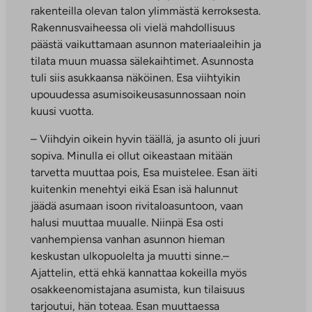
rakenteilla olevan talon ylimmästä kerroksesta.
Rakennusvaiheessa oli vielä mahdollisuus
päästä vaikuttamaan asunnon materiaaleihin ja
tilata muun muassa sälekaihtimet. Asunnosta
tuli siis asukkaansa näköinen. Esa viihtyikin
upouudessa asumisoikeusasunnossaan noin
kuusi vuotta.
– Viihdyin oikein hyvin täällä, ja asunto oli juuri
sopiva. Minulla ei ollut oikeastaan mitään
tarvetta muuttaa pois, Esa muistelee. Esan äiti
kuitenkin menehtyi eikä Esan isä halunnut
jäädä asumaan isoon rivitaloasuntoon, vaan
halusi muuttaa muualle. Niinpä Esa osti
vanhempiensa vanhan asunnon hieman
keskustan ulkopuolelta ja muutti sinne.–
Ajattelin, että ehkä kannattaa kokeilla myös
osakkeenomistajana asumista, kun tilaisuus
tarjoutui, hän toteaa. Esan muuttaessa