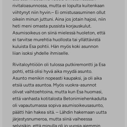
rivitaloasunnossa, mutta ei lopulta kuitenkaan
viihtynyt niin hyvin.– Ei omistusasuminen ollut
oikein minun juttuni. Aina jos jotain hajosi, niin
heti meni omasta pussista korjauskulut.
Asumisoikeus on siinä mielessä huoleton, että
ei tarvitse murehtia huollosta tai yllättävistä
kuluista Esa pohtii. Hän myös koki asunnon
liian isoksi yhdelle ihmiselle.
Rivitaloyhtiöön oli tulossa putkiremontti ja Esa
pohti, että olisi hyvä aika myydä asunto.
Asunto menikin nopeasti kaupaksi, ja oli aika
etsiä uutta asuntoa. Myös vuokra-asunnot
olivat vaihtoehtoina, mutta kun Esa huomasi,
että vanhasta kotitalosta Betonimiehenkadulta
oli vapautumassa sopiva asumisoikeusasunto,
päätti hän hakea sitä. – Lähdin hakemaan uutta
järjestysnumeroa, mutta siinä vaiheessa
selvisikin, että minulla oli jo vuosia aiemmin