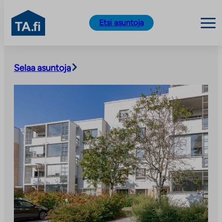
TA.fi
Etsi asuntoja
Siirry
sisältöön
Selaa asuntoja