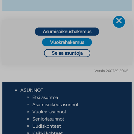
Asumisoikeushakemus
Vuokrahakemus
Selaa asuntoja
Versio 260729.2005
ASUNNOT
Etsi asuntoa
Asumisoikeusasunnot
Vuokra-asunnot
Senioriasunnot
Uudiskohteet
Kaikki kohteet