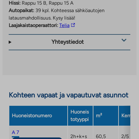
Hissi:
Rappu 15 B, Rappu 15 A
Autopaikat:
39 kpl.
Kohteessa sähköautojen
latausmahdollisuus. Kysy lisää!
Linkki
Laajakaistaoperaattori:
Telia
vie
ulkopuoliseen
Yhteystiedot
palveluun.
Linkki
aukeaa
uuteen
välilehteen
Kohteen vapaat ja vapautuvat asunnot
Huoneis
Huoneistonumero
m²
Kerros
totyyppi
A 7
2h+k+s
60,5
2/5