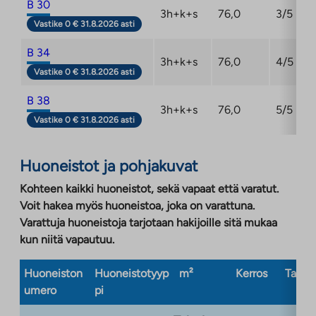
B 30
3h+k+s
76,0
3/5
Vastike 0 € 31.8.2026 asti
B 34
3h+k+s
76,0
4/5
Vastike 0 € 31.8.2026 asti
B 38
3h+k+s
76,0
5/5
Vastike 0 € 31.8.2026 asti
Huoneistot ja pohjakuvat
Kohteen kaikki huoneistot, sekä vapaat että varatut.
Voit hakea myös huoneistoa, joka on varattuna.
Varattuja huoneistoja tarjotaan hakijoille sitä mukaa
kun niitä vapautuu.
Huoneiston
Huoneistotyyp
m²
Kerros
Taloty
umero
pi