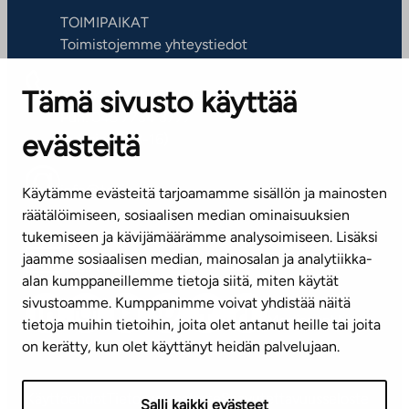
TOIMIPAIKAT
Toimistojemme yhteystiedot
Tämä sivusto käyttää
ASIAKASPALVELUKESKUS
Puh. 045 7734 3777
evästeitä
(arkisin klo 8-16)
info@ta.fi
Käytämme evästeitä tarjoamamme sisällön ja mainosten
räätälöimiseen, sosiaalisen median ominaisuuksien
tukemiseen ja kävijämäärämme analysoimiseen. Lisäksi
jaamme sosiaalisen median, mainosalan ja analytiikka-
Tilaa uutiskirje
alan kumppaneillemme tietoja siitä, miten käytät
sivustoamme. Kumppanimme voivat yhdistää näitä
Mediapankki
tietoja muihin tietoihin, joita olet antanut heille tai joita
on kerätty, kun olet käyttänyt heidän palvelujaan.
Käyttöehdot
Tietosuojaseloste
Saavutettavuusseloste
Salli kaikki evästeet