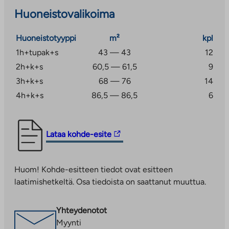
juna-asemalle noin 1,5 kilometriä. Kyyhkysmäessä on
Huoneistovalikoima
myös erinomaiset liikuntamahdollisuudet; uimahalli,
urheilukenttä, lenkkipolut ja hiihtoladut ovat kaikki vain
Huoneistotyyppi
m²
kpl
lyhyen kävelymatkan päässä.
1h+tupak+s
43 — 43
12
2h+k+s
60,5 — 61,5
9
3h+k+s
68 — 76
14
4h+k+s
86,5 — 86,5
6
Linkki
Lataa kohde-esite
vie
ulkopuoliseen
Huom! Kohde-esitteen tiedot ovat esitteen
palveluun.
laatimishetkeltä. Osa tiedoista on saattanut muuttua.
Linkki
aukeaa
uuteen
Yhteydenotot
välilehteen
Myynti