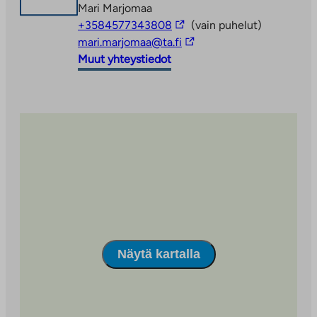
Mari Marjomaa
Linkki
+3584577343808
(vain puhelut)
vie
Linkki
mari.marjomaa@ta.fi
ulkopuoliseen
vie
Muut yhteystiedot
palveluun
ulkopuoliseen
palveluun
Näytä kartalla