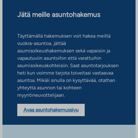
Jätä meille asuntohakemus
Täyttämällä hakemuksen voit hakea meiltä
vuokra-asuntoa, jättää
asumisoikeushakemuksen sekä vapaisiin ja
vapautuviin asuntoihin että varattuihin
asumisoikeuskohteisiin. Saat asuntotarjouksen
heti kun voimme tarjota toiveitasi vastaavaa
asuntoa. Mikäli sinulla on kysyttävää, otathan
yhteyttä asunnon tai kohteen
myyntineuvottelijaan.
Avaa asuntohakemussivu