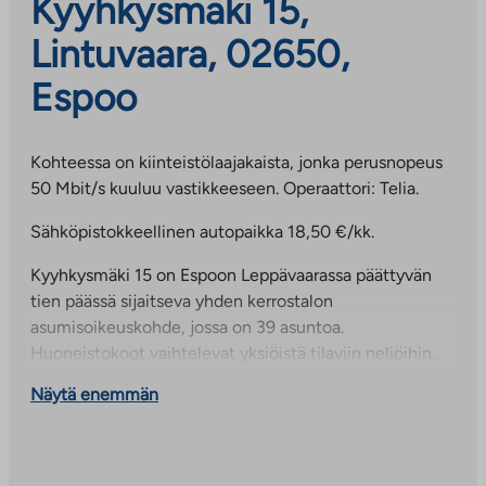
Kyyhkysmäki 15,
Lintuvaara, 02650,
Espoo
Kohteessa on kiinteistölaajakaista, jonka perusnopeus
50 Mbit/s kuuluu vastikkeeseen. Operaattori: Telia.
Sähköpistokkeellinen autopaikka 18,50 €/kk.
Kyyhkysmäki 15 on Espoon Leppävaarassa päättyvän
tien päässä sijaitseva yhden kerrostalon
asumisoikeuskohde, jossa on 39 asuntoa.
Huoneistokoot vaihtelevat yksiöistä tilaviin neliöihin.
Kyyhkysmäki sijaitsee metsäisellä, luonnonkauniilla ja
Näytä enemmän
rauhallisella alueella aivan palveluiden läheisyydessä.
Useimmista asunnoista on avarat näkymät metsään ja
viihtyisälle pihalle. Lähimpään kouluun on matkaa alle
kilometri ja kauppakeskus Selloon sekä Leppävaaran