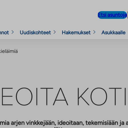
Etsi asuntoja
nnot
Uudiskohteet
Hakemukset
Asukkaalle
kieläimiä
 omia arjen vinkkejään, ideoitaan, tekemisiään ja