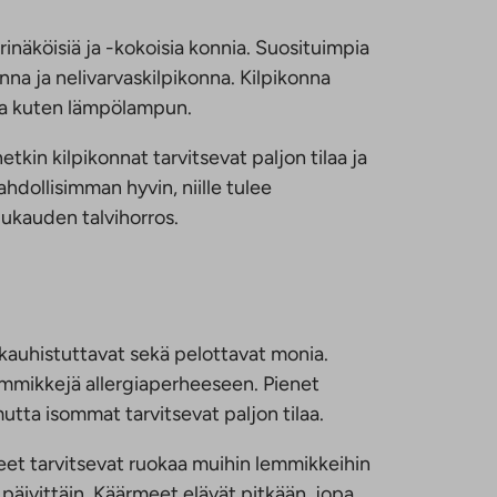
rinäköisiä ja -kokoisia konnia. Suosituimpia
nna ja nelivarvaskilpikonna. Kilpikonna
teita kuten lämpölampun.
tkin kilpikonnat tarvitsevat paljon tilaa ja
ahdollisimman hyvin, niille tulee
ukauden talvihorros.
kauhistuttavat sekä pelottavat monia.
lemmikkejä allergiaperheeseen. Pienet
utta isommat tarvitsevat paljon tilaa.
eet tarvitsevat ruokaa muihin lemmikkeihin
a päivittäin. Käärmeet elävät pitkään, jopa