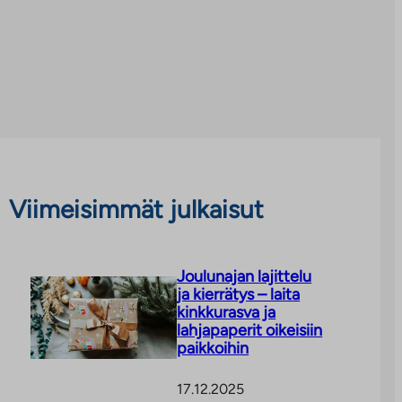
Viimeisimmät julkaisut
Joulunajan lajittelu
ja kierrätys – laita
kinkkurasva ja
lahjapaperit oikeisiin
paikkoihin
17.12.2025