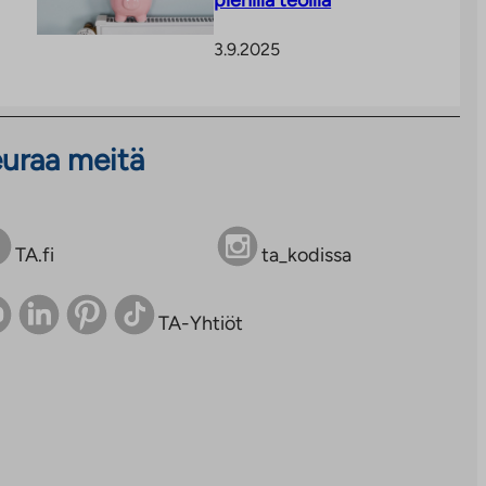
pienillä teoilla
3.9.2025
uraa meitä
TA.fi
ta_kodissa
TA-Yhtiöt