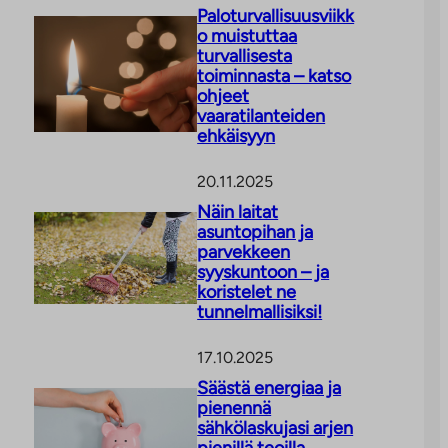
Paloturvallisuusviikk
o muistuttaa
turvallisesta
toiminnasta – katso
ohjeet
vaaratilanteiden
ehkäisyyn
20.11.2025
Näin laitat
asuntopihan ja
parvekkeen
syyskuntoon – ja
koristelet ne
tunnelmallisiksi!
17.10.2025
Säästä energiaa ja
pienennä
sähkölaskujasi arjen