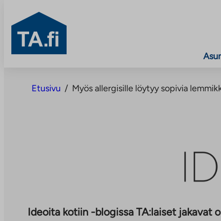
TA.fi
Asu
Siirry
sisältöön
Etusivu
/
Myös allergisille löytyy sopivia lemmik
Ideoita kotiin -blogissa TA:laiset jakavat