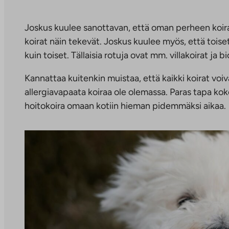
Joskus kuulee sanottavan, että oman perheen koira e
koirat näin tekevät. Joskus kuulee myös, että tois
kuin toiset. Tällaisia rotuja ovat mm. villakoirat ja b
Kannattaa kuitenkin muistaa, että kaikki koirat voiva
allergiavapaata koiraa ole olemassa. Paras tapa kok
hoitokoira omaan kotiin hieman pidemmäksi aikaa.