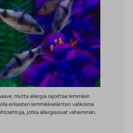
ave, mutta allergia rajoittaa lemmikin
illä erilaisten lemmikkieläinten valikoima
aihtoehtoja, jotka allergisoivat vähemmän.