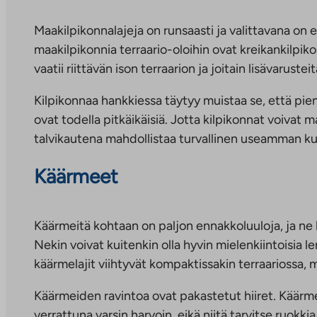
Maakilpikonnalajeja on runsaasti ja valittavana on e
maakilpikonnia terraario-oloihin ovat kreikankilpiko
vaatii riittävän ison terraarion ja joitain lisävarus
Kilpikonnaa hankkiessa täytyy muistaa se, että piene
ovat todella pitkäikäisiä. Jotta kilpikonnat voivat m
talvikautena mahdollistaa turvallinen useamman ku
Käärmeet
Käärmeitä kohtaan on paljon ennakkoluuloja, ja ne 
Nekin voivat kuitenkin olla hyvin mielenkiintoisia 
käärmelajit viihtyvät kompaktissakin terraariossa, m
Käärmeiden ravintoa ovat pakastetut hiiret. Käärm
verrattuna varsin harvoin, eikä niitä tarvitse ruokki