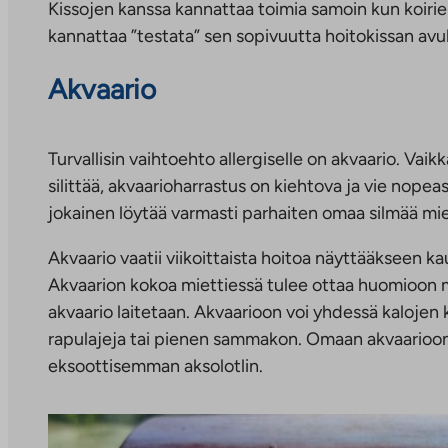
Kissojen kanssa kannattaa toimia samoin kun koiri
kannattaa ”testata” sen sopivuutta hoitokissan avul
Akvaario
Turvallisin vaihtoehto allergiselle on akvaario. Vaikk
silittää, akvaarioharrastus on kiehtova ja vie nopea
jokainen löytää varmasti parhaiten omaa silmää miel
Akvaario vaatii viikoittaista hoitoa näyttääkseen kaun
Akvaarion kokoa miettiessä tulee ottaa huomioon mm
akvaario laitetaan. Akvaarioon voi yhdessä kalojen 
rapulajeja tai pienen sammakon. Omaan akvaarioon
eksoottisemman aksolotlin.