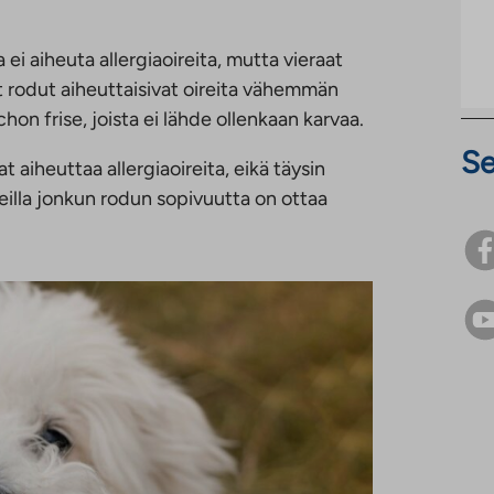
i aiheuta allergiaoireita, mutta vieraat
et rodut aiheuttaisivat oireita vähemmän
ichon frise, joista ei lähde ollenkaan karvaa.
Se
t aiheuttaa allergiaoireita, eikä täysin
eilla jonkun rodun sopivuutta on ottaa