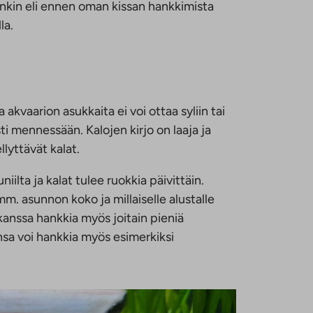
enkin eli ennen oman kissan hankkimista
la.
a akvaarion asukkaita ei voi ottaa syliin tai
sti mennessään. Kalojen kirjo on laaja ja
lyttävät kalat.
iilta ja kalat tulee ruokkia päivittäin.
. asunnon koko ja millaiselle alustalle
kanssa hankkia myös joitain pieniä
sa voi hankkia myös esimerkiksi