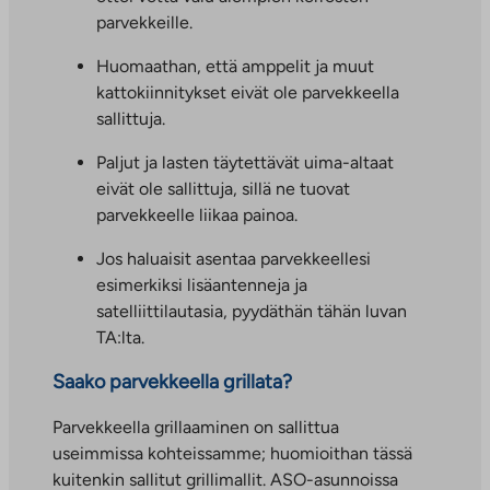
parvekkeille.
Huomaathan, että amppelit ja muut
kattokiinnitykset eivät ole parvekkeella
sallittuja.
Paljut ja lasten täytettävät uima-altaat
eivät ole sallittuja, sillä ne tuovat
parvekkeelle liikaa painoa.
Jos haluaisit asentaa parvekkeellesi
esimerkiksi lisäantenneja ja
satelliittilautasia, pyydäthän tähän luvan
TA:lta.
Saako parvekkeella grillata?
Parvekkeella grillaaminen on sallittua
useimmissa kohteissamme; huomioithan tässä
kuitenkin sallitut grillimallit. ASO-asunnoissa