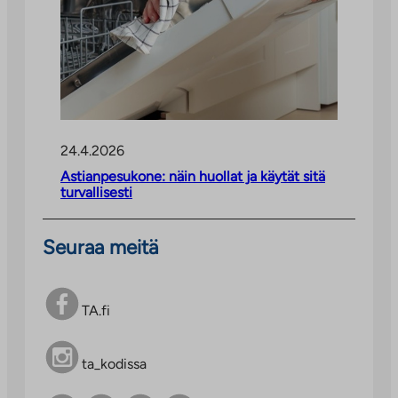
24.4.2026
Astianpesukone: näin huollat ja käytät sitä
turvallisesti
Seuraa meitä
TA.fi
ta_kodissa