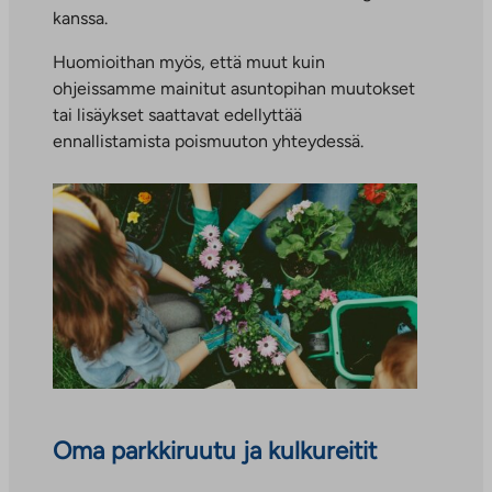
k
kanssa.
o
p
Huomioithan myös, että muut kuin
u
ohjeissamme mainitut asuntopihan muutokset
o
tai lisäykset saattavat edellyttää
l
ennallistamista poismuuton yhteydessä.
i
s
e
e
n
p
a
l
v
e
l
Oma parkkiruutu ja kulkureitit
u
u