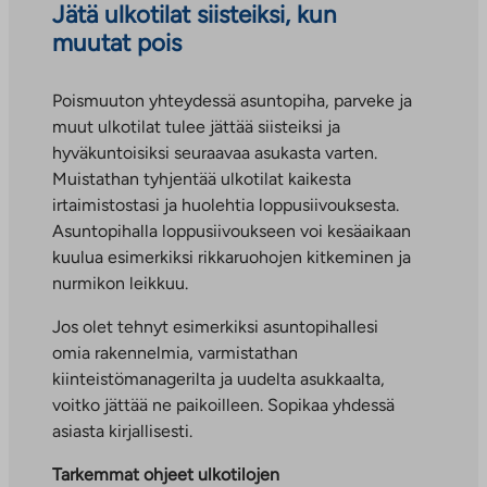
Jätä ulkotilat siisteiksi, kun
n
muutat pois
v
ä
Poismuuton yhteydessä asuntopiha, parveke ja
l
muut ulkotilat tulee jättää siisteiksi ja
i
hyväkuntoisiksi seuraavaa asukasta varten.
l
Muistathan tyhjentää ulkotilat kaikesta
e
irtaimistostasi ja huolehtia loppusiivouksesta.
h
Asuntopihalla loppusiivoukseen voi kesäaikaan
t
kuulua esimerkiksi rikkaruohojen kitkeminen ja
e
nurmikon leikkuu.
e
n
Jos olet tehnyt esimerkiksi asuntopihallesi
omia rakennelmia, varmistathan
kiinteistömanagerilta ja uudelta asukkaalta,
voitko jättää ne paikoilleen. Sopikaa yhdessä
asiasta kirjallisesti.
Tarkemmat ohjeet ulkotilojen