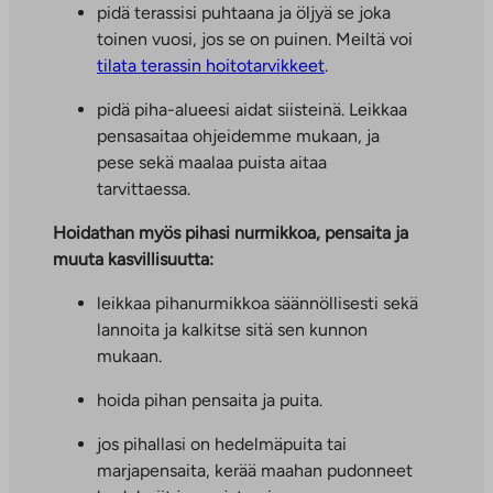
pidä terassisi puhtaana ja öljyä se joka
toinen vuosi, jos se on puinen. Meiltä voi
tilata terassin hoitotarvikkeet
.
pidä piha-alueesi aidat siisteinä. Leikkaa
pensasaitaa ohjeidemme mukaan, ja
pese sekä maalaa puista aitaa
tarvittaessa.
Hoidathan myös pihasi nurmikkoa, pensaita ja
muuta kasvillisuutta:
leikkaa pihanurmikkoa säännöllisesti sekä
lannoita ja kalkitse sitä sen kunnon
mukaan.
hoida pihan pensaita ja puita.
jos pihallasi on hedelmäpuita tai
marjapensaita, kerää maahan pudonneet