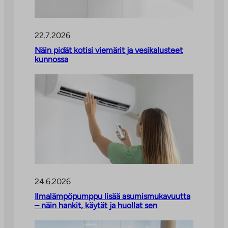
22.7.2026
Näin pidät kotisi viemärit ja vesikalusteet
kunnossa
24.6.2026
Ilmalämpöpumppu lisää asumismukavuutta
– näin hankit, käytät ja huollat sen