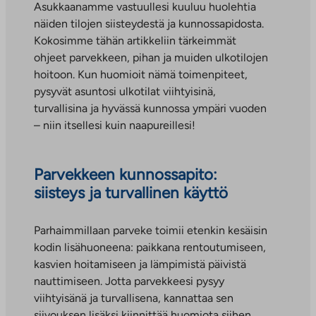
Asukkaanamme vastuullesi kuuluu huolehtia
näiden tilojen siisteydestä ja kunnossapidosta.
Kokosimme tähän artikkeliin tärkeimmät
ohjeet parvekkeen, pihan ja muiden ulkotilojen
hoitoon. Kun huomioit nämä toimenpiteet,
pysyvät asuntosi ulkotilat viihtyisinä,
turvallisina ja hyvässä kunnossa ympäri vuoden
– niin itsellesi kuin naapureillesi!
Parvekkeen kunnossapito:
siisteys ja turvallinen käyttö
Parhaimmillaan parveke toimii etenkin kesäisin
kodin lisähuoneena: paikkana rentoutumiseen,
kasvien hoitamiseen ja lämpimistä päivistä
nauttimiseen. Jotta parvekkeesi pysyy
viihtyisänä ja turvallisena, kannattaa sen
siivouksen lisäksi kiinnittää huomiota siihen,