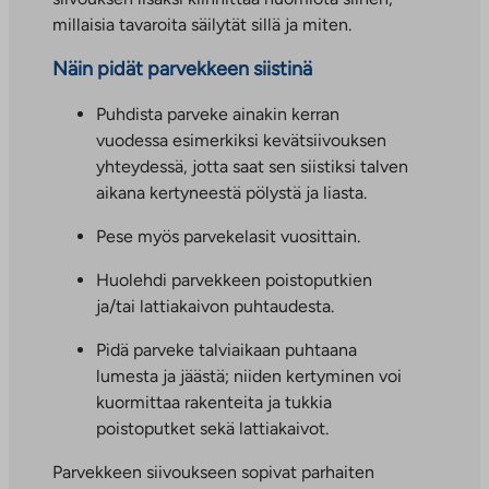
millaisia tavaroita säilytät sillä ja miten.
Näin pidät parvekkeen siistinä
Puhdista parveke ainakin kerran
vuodessa esimerkiksi kevätsiivouksen
yhteydessä, jotta saat sen siistiksi talven
aikana kertyneestä pölystä ja liasta.
Pese myös parvekelasit vuosittain.
Huolehdi parvekkeen poistoputkien
ja/tai lattiakaivon puhtaudesta.
Pidä parveke talviaikaan puhtaana
lumesta ja jäästä; niiden kertyminen voi
kuormittaa rakenteita ja tukkia
poistoputket sekä lattiakaivot.
Parvekkeen siivoukseen sopivat parhaiten