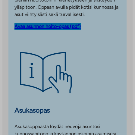
s
ylläpitoon. Oppaan avulla pidät kotisi kunnossa ja
e
asut viihtyisästi sekä turvallisesti.
e
Avaa asunnon hoito-opas (pdf)
n
p
a
l
v
e
l
u
u
n
Asukasopas
Asukasoppaasta löydät neuvoja asuntosi
kunnossapitoon ja käytännön asioihin asumisesi