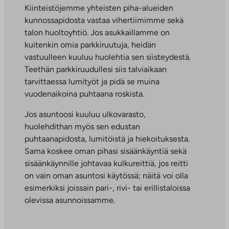
n
Kiinteistöjemme yhteisten piha-alueiden
.
kunnossapidosta vastaa vihertiimimme sekä
L
talon huoltoyhtiö. Jos asukkaillamme on
i
kuitenkin omia parkkiruutuja, heidän
n
vastuulleen kuuluu huolehtia sen siisteydestä.
k
Teethän parkkiruudullesi siis talviaikaan
k
tarvittaessa lumityöt ja pidä se muina
i
vuodenaikoina puhtaana roskista.
a
Jos asuntoosi kuuluu ulkovarasto,
u
huolehdithan myös sen edustan
k
puhtaanapidosta, lumitöistä ja hiekoituksesta.
e
Sama koskee oman pihasi sisäänkäyntiä sekä
a
sisäänkäynnille johtavaa kulkureittiä, jos reitti
a
on vain oman asuntosi käytössä; näitä voi olla
u
esimerkiksi joissain pari-, rivi- tai erillistaloissa
u
olevissa asunnoissamme.
t
e
e