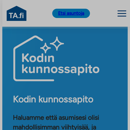
TA.fi
Etsi asuntoja
Siirry
sisältöön
Kodin kunnossapito
Haluamme että asumisesi olisi
mahdollisimman viihtyisää, ja