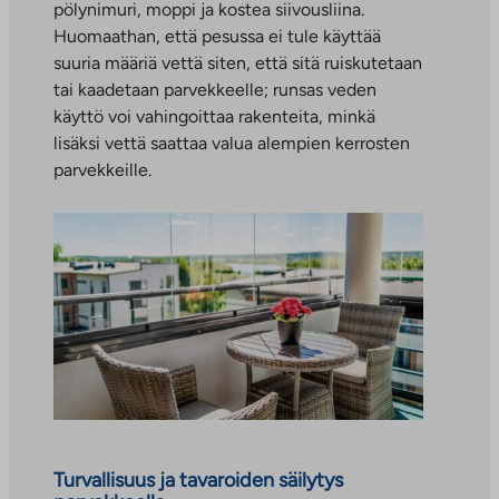
pölynimuri, moppi ja kostea siivousliina.
Huomaathan, että pesussa ei tule käyttää
suuria määriä vettä siten, että sitä ruiskutetaan
tai kaadetaan parvekkeelle; runsas veden
käyttö voi vahingoittaa rakenteita, minkä
lisäksi vettä saattaa valua alempien kerrosten
parvekkeille.
Turvallisuus ja tavaroiden säilytys