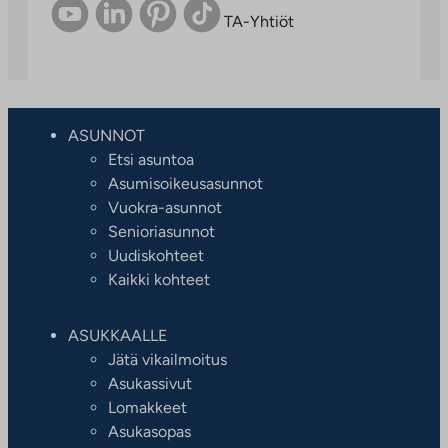
TA-Yhtiöt
ASUNNOT
Etsi asuntoa
Asumisoikeusasunnot
Vuokra-asunnot
Senioriasunnot
Uudiskohteet
Kaikki kohteet
ASUKKAALLE
Jätä vikailmoitus
Asukassivut
Lomakkeet
Asukasopas