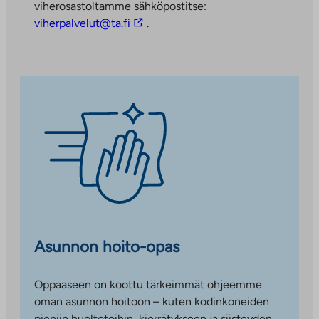
viherosastoltamme sähköpostitse:
L
viherpalvelut@ta.fi
.
i
n
k
k
i
v
i
e
u
l
k
o
Asunnon hoito-opas
p
u
o
Oppaaseen on koottu tärkeimmät ohjeemme
l
oman asunnon hoitoon – kuten kodinkoneiden
i
pieniin huoltotöihin, kierrätykseen ja siisteyden