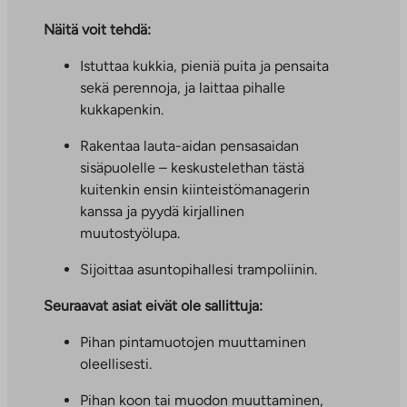
Näitä voit tehdä:
Istuttaa kukkia, pieniä puita ja pensaita
sekä perennoja, ja laittaa pihalle
kukkapenkin.
Rakentaa lauta-aidan pensasaidan
sisäpuolelle – keskustelethan tästä
kuitenkin ensin kiinteistömanagerin
kanssa ja pyydä kirjallinen
muutostyölupa.
Sijoittaa asuntopihallesi trampoliinin.
Seuraavat asiat eivät ole sallittuja:
Pihan pintamuotojen muuttaminen
oleellisesti.
Pihan koon tai muodon muuttaminen,