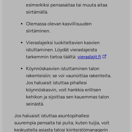
esimerkiksi pensasaitaa tai muuta aitaa
siirtämällä.
Olemassa olevan kasvillisuuden
siirtäminen.
Vieraslajeiksi luokiteltavien kasvien
istuttaminen. Löydät vieraslajeista
L
tarkemmin tietoa täältä:
vieraslajit.fi
i
Köynnöskasvien istuttaminen talon
n
rakenteisiin; se voi vaurioittaa rakenteita.
k
Jos haluaisit istuttaa pihallesi
k
köynnöskasvin, voit hankkia erillisen
i
kehikon ja sijoittaa sen kauemmas talon
v
seinästä.
i
e
Jos haluaisit istuttaa asuntopihallesi
u
suurempia pensaita tai puita, kuten tuijia, voit
l
keskustella asiasta talosi kiinteistömanagerin