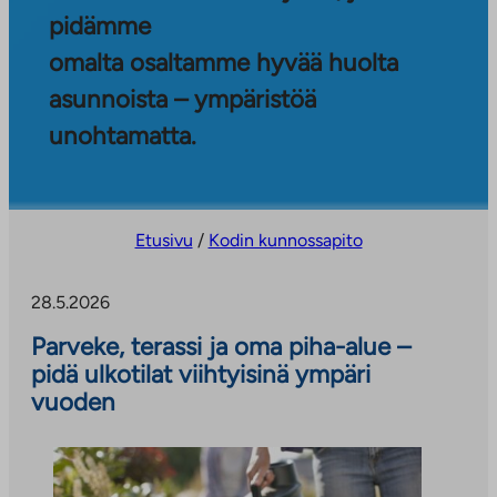
pidämme
omalta osaltamme hyvää huolta
asunnoista – ympäristöä
unohtamatta.
Etusivu
/
Kodin kunnossapito
28.5.2026
Parveke, terassi ja oma piha-alue –
pidä ulkotilat viihtyisinä ympäri
vuoden