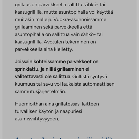
grillaus on parvekkeella sallittu sähkö- tai
kaasugrillillä, mutta asuntopihalla voi käyttää
muitakin malleja. Vuokra-asunnoissamme
grillaaminen sekä parvekkeella että
asuntopihalla on sallittua vain sähkö- tai
kaasugrillillä. Avotulen tekeminen on
parvekkeella aina kielletty.
Joissain kohteissamme parvekkeet on
sprinklattu, ja niillä grillaaminen ei
valitettavasti ole sallittua
. Grillistä syntyvä
kuumuus tai savu voi laukaista automaattisen
sammutusjärjestelmän.
Huomioithan aina grillatessasi laitteen
turvallisen käytön ja naapuriesi
asumisviihtyvyyden.