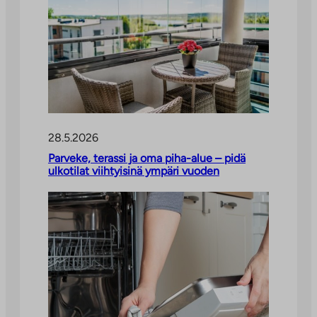
28.5.2026
Parveke, terassi ja oma piha-alue – pidä
ulkotilat viihtyisinä ympäri vuoden