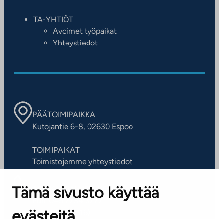
TA-YHTIÖT
Avoimet työpaikat
Yhteystiedot
PÄÄTOIMIPAIKKA
Kutojantie 6-8, 02630 Espoo
TOIMIPAIKAT
Toimistojemme yhteystiedot
Tämä sivusto käyttää
ASIAKASPALVELUKESKUS
Puh. 045 7734 3777
evästeitä
(arkisin klo 8-16)