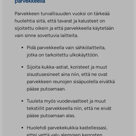
parvekkeella
Parvekkeen turvallisuuden vuoksi on tärkeää
huolehtia siitä, että tavarat ja kalusteet on
sijoitettu oikein ja että parvekkeella käytetään
vain sinne soveltuvia laitteita.
Pidä parvekkeella vain sähkölaitteita,
jotka on tarkoitettu ulkokäyttöön.
Sijoita kukka-astiat, koristeet ja muut
sisustusesineet aina niin, että ne ovat
parvekkeen reunojen sisäpuolella eivätkä
pääse putoamaan.
Tuuleta myös vuodevaatteet ja muut
tekstiilit parvekkeella niin, että ne eivät
pääse putoamaan alas.
Huolehdi parvekekukkia kastellessasi,
ettei vettä valu alempien kerrosten