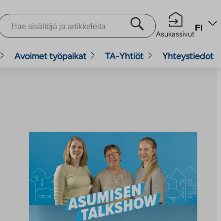
FI
Asukassivut
Avoimet työpaikat
TA-Yhtiöt
Yhteystiedot