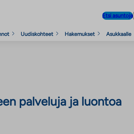
Etsi asuntoja
nnot
Uudiskohteet
Hakemukset
Asukkaalle
een palveluja ja luontoa