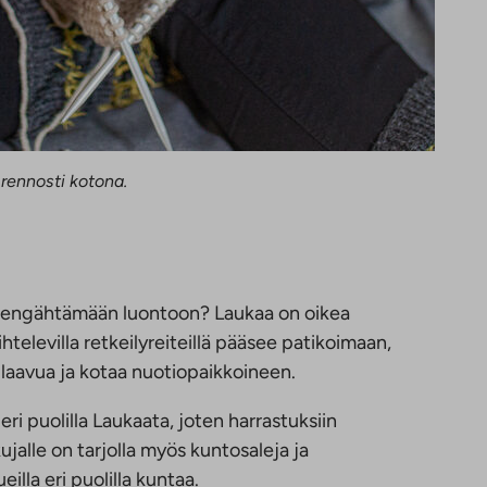
 rennosti kotona.
i hengähtämään luontoon? Laukaa on oikea
aihtelevilla retkeilyreiteillä pääsee patikoimaan,
 laavua ja kotaa nuotiopaikkoineen.
 eri puolilla Laukaata, joten harrastuksiin
kujalle on tarjolla myös kuntosaleja ja
eilla eri puolilla kuntaa.