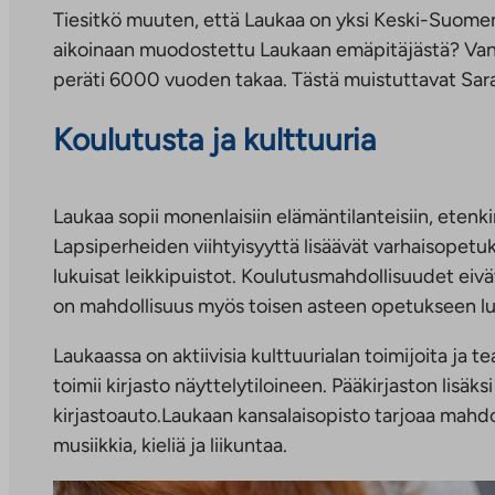
Tiesitkö muuten, että Laukaa on yksi Keski-Suomen 
aikoinaan muodostettu Laukaan emäpitäjästä? Vanh
peräti 6000 vuoden takaa. Tästä muistuttavat Sara
Koulutusta ja kulttuuria
Laukaa sopii monenlaisiin elämäntilanteisiin, etenki
Lapsiperheiden viihtyisyyttä lisäävät varhaisopetu
lukuisat leikkipuistot. Koulutusmahdollisuudet eivä
on mahdollisuus myös toisen asteen opetukseen lu
Laukaassa on aktiivisia kulttuurialan toimijoita ja
toimii kirjasto näyttelytiloineen. Pääkirjaston lisäks
kirjastoauto.Laukaan kansalaisopisto tarjoaa mahd
musiikkia, kieliä ja liikuntaa.