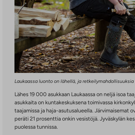
Laukaassa luonto on lähellä, ja retkeilymahdollisuuksia 
Lähes 19 000 asukkaan Laukaassa on neljä isoa taa
asukkaita on kuntakeskuksena toimivassa kirkonky
taajamissa ja haja-asutusalueella. Järvimaisemat ov
peräti 21 prosenttia onkin vesistöjä. Jyväskylän ke
puolessa tunnissa.