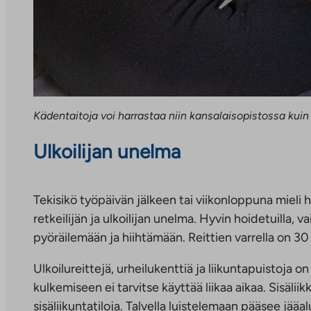
Kädentaitoja voi harrastaa niin kansalaisopistossa kuin
Ulkoilijan unelma
Tekisikö työpäivän jälkeen tai viikonloppuna miel
retkeilijän ja ulkoilijan unelma. Hyvin hoidetuilla, v
pyöräilemään ja hiihtämään. Reittien varrella on 30
Ulkoilureittejä, urheilukenttiä ja liikuntapuistoja on
kulkemiseen ei tarvitse käyttää liikaa aikaa. Sisäliik
sisäliikuntatiloja. Talvella luistelemaan pääsee jääalu