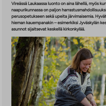
Vireässä Laukaassa luonto on aina lähellä, myös ku
naapurikunnassa on paljon harrastusmahdollisuuksi
perusopetukseen sekä upeita järvimaisemia. Hyvät
hieman kauempanakin – esimerkiksi Jyväskylän kes
asunnot sijaitsevat keskellä kirkonkylää.