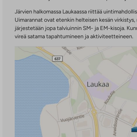
Järvien halkomassa Laukaassa riittää uintimahdollisu
Uimarannat ovat etenkin helteisen kesän virkistys,
järjestetään jopa talviuinnin SM- ja EM-kisoja. Kun
vireä satama tapahtumineen ja aktiviteetteineen.