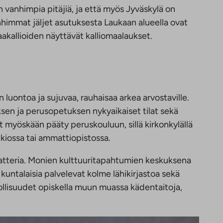
vanhimpia pitäjiä, ja että myös Jyväskylä on
immat jäljet asutuksesta Laukaan alueella ovat
akallioiden näyttävät kalliomaalaukset.
n luontoa ja sujuvaa, rauhaisaa arkea arvostaville.
ksen ja perusopetuksen nykyaikaiset tilat sekä
t myöskään pääty peruskouluun, sillä kirkonkylällä
kiossa tai ammattiopistossa.
 teatteria. Monien kulttuuritapahtumien keskuksena
i kuntalaisia palvelevat kolme lähikirjastoa sekä
ollisuudet opiskella muun muassa kädentaitoja,