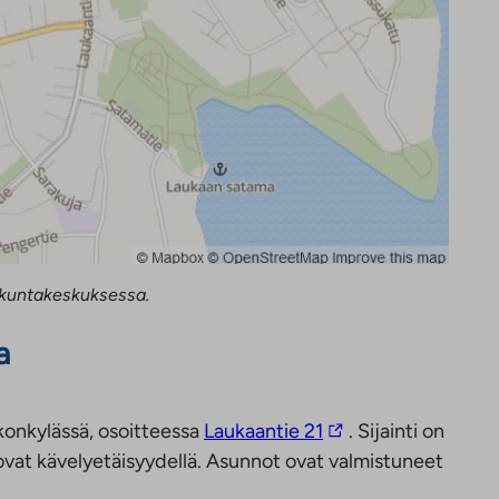
 kuntakeskuksessa.
a
L
konkylässä, osoitteessa
Laukaantie 21
. Sijainti on
i
 ovat kävelyetäisyydellä. Asunnot ovat valmistuneet
n