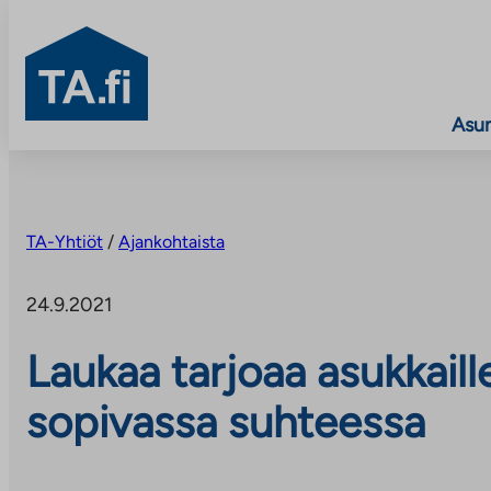
TA.fi
Asu
Siirry
sisältöön
TA-Yhtiöt
/
Ajankohtaista
24.9.2021
Laukaa tarjoaa asukkaill
sopivassa suhteessa