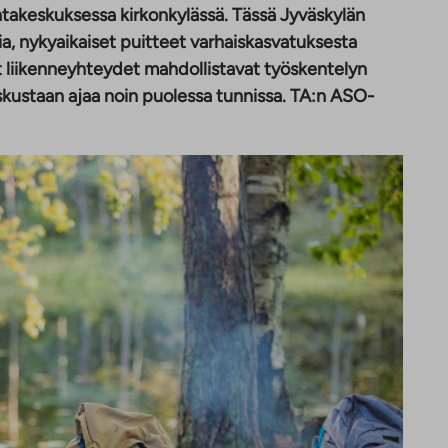
ntakeskuksessa kirkonkylässä. Tässä Jyväskylän
a, nykyaikaiset puitteet varhaiskasvatuksesta
 liikenneyhteydet mahdollistavat työskentelyn
kustaan ajaa noin puolessa tunnissa. TA:n ASO-