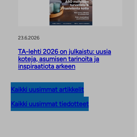
23.6.2026
TA-lehti 2026 on julkaistu: uusia
koteja, asumisen tarinoita ja
inspiraatiota arkeen
Kaikki uusimmat artikkelit
Kaikki uusimmat tiedotteet