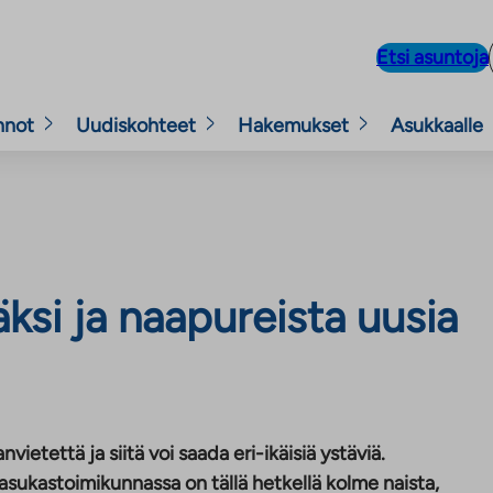
Etsi asuntoja
nnot
Uudiskohteet
Hakemukset
Asukkaalle
ksi ja naapureista uusia
ietettä ja siitä voi saada eri-ikäisiä ystäviä.
sukastoimikunnassa on tällä hetkellä kolme naista,