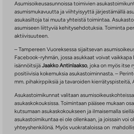
Asumisoikeusasunnoissa toimivien asukastoimikunti
asumismukavuutta ja viihtyisyyttä järjestämällä asu
asukasiltoja tai muuta yhteistä toimintaa. Asukastoi
asumiseen liittyviä kehitysehdotuksia. Toiminta p
aktiivisuuteen.
– Tampereen Vuoreksessa sijaitsevan asumisoikeu
Facebook-ryhmän, jossa asukkaat voivat vaikkapa kes
isännöitsijä
Jaakko Antinlaakso
, joka on myös itse
positiivisia kokemuksia asukastoiminnasta. – Perint
mm. pihakirppiksiä ja tavaroiden kierrätyspisteitä, 
Asukastoimikunnat valitaan asumisoikeuskohteissa 
asukaskokouksissa. Toimintaan pääsee mukaan osall
kutsumaan asukaskokoukseen ja ilmaisemalla siellä 
asukastoimikuntaa ei ole ollenkaan, ja joissain voi o
yhteyshenkilönä. Myös vuokrataloissa on mahdolli