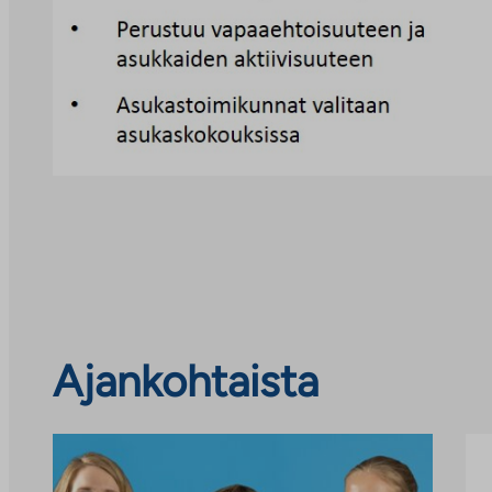
Ohita
ajankohtaiset
Ajankohtaista
uutiset
ja
tiedotteet