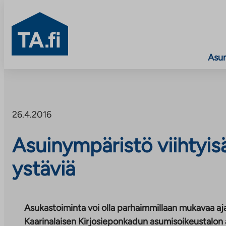
TA.fi
Asu
Siirry
sisältöön
26.4.2016
Asuinympäristö viihtyisä
ystäviä
Asukastoiminta voi olla parhaimmillaan mukavaa ajanv
Kaarinalaisen Kirjosieponkadun asumisoikeustalon a