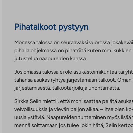
Pihatalkoot pystyyn
Monessa talossa on seuraavaksi vuorossa jokakeväi
pihalla ohjelmassa on pihatöitä kuten mm. kukkien 
jutustelua naapureiden kanssa.
Jos omassa talossa ei ole asukastoimikuntaa tai yht
tahansa asukas ryhtyä järjestämään talkoot. Oman ta
järjestämisestä, talkootarjoiluja unohtamatta.
Sirkka Selin miettii, että moni saattaa pelätä a
velvollisuuksia ja vievän paljon aikaa. – Itse olen
uusia ystäviä. Naapureiden tunteminen myös lisää t
mennä soittamaan jos tulee jokin hätä, Selin kertoo