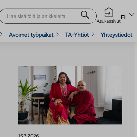
FI
Asukassivut
Avoimet työpaikat
TA-Yhtiöt
Yhteystiedot
15.7.2026