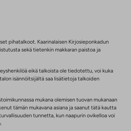
set pihatalkoot. Kaarinalaisen Kirjosieponkadun
istutusta sekä tietenkin makkaran paistoa ja
eyshenkilöä eikä talkoista ole tiedotettu, voi kuka
lon isännöitsijältä saa lisätietoja talkoiden
sukastoimikunnassa mukana olemisen tuovan mukanaan
 kokenut tämän mukavana asiana ja saanut tätä kautta
urvallisuuden tunnetta, kun naapurin ovikelloa voi
.