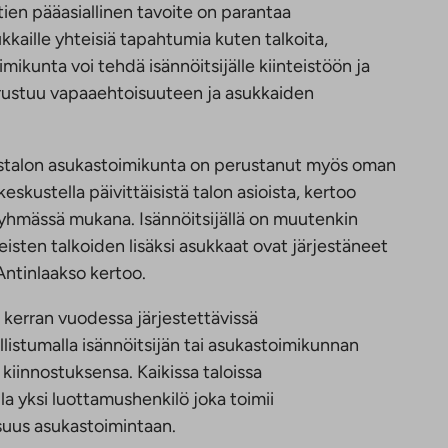
en pääasiallinen tavoite on parantaa
kkaille yhteisiä tapahtumia kuten talkoita,
mikunta voi tehdä isännöitsijälle kiinteistöön ja
erustuu vapaaehtoisuuteen ja asukkaiden
stalon asukastoimikunta on perustanut myös oman
kustella päivittäisistä talon asioista, kertoo
 ryhmässä mukana. Isännöitsijällä on muutenkin
eisten talkoiden lisäksi asukkaat ovat järjestäneet
Antinlaakso kertoo.
kerran vuodessa järjestettävissä
istumalla isännöitsijän tai asukastoimikunnan
kiinnostuksensa. Kaikissa taloissa
lla yksi luottamushenkilö joka toimii
suus asukastoimintaan.