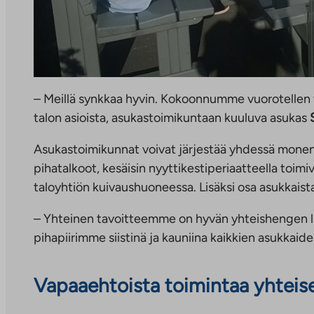
– Meillä synkkaa hyvin. Kokoonnumme vuorotellen
talon asioista, asukastoimikuntaan kuuluva asukas
Asukastoimikunnat voivat järjestää yhdessä monenl
pihatalkoot, kesäisin nyyttikestiperiaatteella toimiva
taloyhtiön kuivaushuoneessa. Lisäksi osa asukkaista k
– Yhteinen tavoitteemme on hyvän yhteishengen lu
pihapiirimme siistinä ja kauniina kaikkien asukkaide
Vapaaehtoista toimintaa yhteise