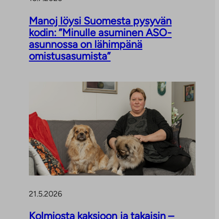
Manoj löysi Suomesta pysyvän
kodin: ”Minulle asuminen ASO-
asunnossa on lähimpänä
omistusasumista”
21.5.2026
Kolmiosta kaksioon ja takaisin –