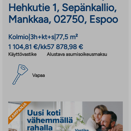
Hehkutie 1, Sepänkallio,
Mankkaa, 02750, Espoo
Kolmio
|
3h+kt+s
|
77,5 m²
1 104,81 €/kk
57 878,98 €
Käyttövastike
Alustava asumisoikeusmaksu
Vapaa