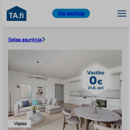
TA.fi
Etsi asuntoja
Siirry
sisältöön
Selaa asuntoja
Vapaa