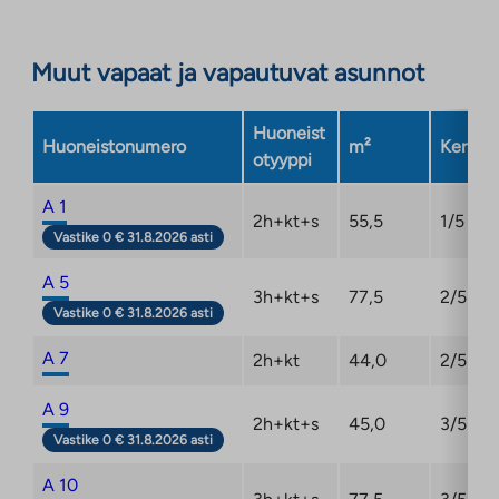
Linkki
aukeaa
Muut vapaat ja vapautuvat asunnot
uuteen
välilehteen
Huoneist
Huoneistonumero
m²
Kerros
otyyppi
A 1
2h+kt+s
55,5
1/5
Vastike 0 € 31.8.2026 asti
A 5
3h+kt+s
77,5
2/5
Vastike 0 € 31.8.2026 asti
A 7
2h+kt
44,0
2/5
A 9
2h+kt+s
45,0
3/5
Vastike 0 € 31.8.2026 asti
A 10