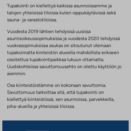
Tupakointi on kiellettyä kaikissa asunnoissamme ja
talojen yhteisissä tiloissa kuten rappukäytävissä sekä
sauna- ja varastotiloissa.
Vuodesta 2019 lähtien tehdyissä uusissa
asumisoikeussopimuksissa ja vuodesta 2020 tehdyissä
vuokrasopimuksissa asukas on sitoutunut olemaan
tupakoimatta kiinteistön alueella mahdollista erikseen
osoitettua tupakointipaikkaa lukuun ottamatta.
Uudiskohteissa savuttomuusehto on otettu käyttöön jo
aiemmin.
Osa kiinteistöistämme on kokonaan savuttomia.
Savuttomuus tarkoittaa sitä, että tupakointi on
kiellettyä kiinteistössä, sen asunnoissa, parvekkeilla,
piha-alueilla ja yhteisissä tiloissa.