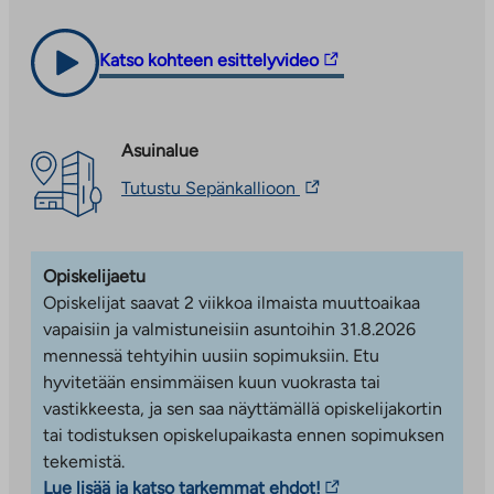
ulkopuoliseen
vie
Hehkutie 1
palveluun
ulkopuoliseen
Linkki
Katso kohteen esittelyvideo
palveluun
Asumisoikeusasuntoja kahdessa viisikerroksisessa
vie
ja yhdessä seitsemänkerroksisessa talossa.
ulkopuoliseen
Asunnot valmistuivat lokakuussa 2025.
palveluun.
Myyntineuvottelija: Satu Degerlund,
Asuinalue
Linkki
satu.degerlund@ta.fi
Linkki
Tutustu Sepänkallioon
aukeaa
vie
Tervetuloa asuntoesittelyyn Hehkutie 1:een!
uuteen
ulkopuoliseen
välilehteen
palveluun.
Olemme paikalla
tiistaisin klo 15.00–17.00
Linkki
Opiskelijaetu
esittelemässä
vapaita
asumisoikeusasuntoja.
aukeaa
Opiskelijat saavat 2 viikkoa ilmaista muuttoaikaa
uuteen
Myyntineuvottelijat löydät asunnosta A 1, muina
välilehteen
vapaisiin ja valmistuneisiin asuntoihin 31.8.2026
aikoina sovitusti.
mennessä tehtyihin uusiin sopimuksiin. Etu
VUOKRA-ASUNNOT
hyvitetään ensimmäisen kuun vuokrasta tai
vastikkeesta, ja sen saa näyttämällä opiskelijakortin
Gerkinkartano 2
tai todistuksen opiskelupaikasta ennen sopimuksen
tekemistä.
Vuokra-asuntoja, jotka valmistuivat kesäkuussa
Linkki
Lue lisää ja katso tarkemmat ehdot!