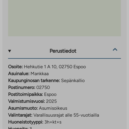
Rakennusten energialuokka on B. Kohteissa on
vesikiertoinen lattialämmitys, ja niiden katoille on
asennettu aurinkopaneelit.
Palvelut ja ympäristö
Perustiedot
Alue tukee aktiivista ja yhteisöllistä elämäntapaa.
Läheltä löytyvät:
Osoite:
Hehkutie 1 A 10, 02750 Espoo
Kaupat ja ravintolat
Asuinalue:
Mankkaa
Päiväkoteja, ruotsinkielinen alakoulu ja
Kaupunginosan tarkenne:
Sepänkallio
kansainvälinen koulu
Postinumero:
02750
Espoon keskuspuisto – upeat ulkoilumaastot,
Postitoimipaikka:
Espoo
lenkkipolut ja hiihtoladut
Valmistumisvuosi:
2025
Asumismuoto:
Asumisoikeus
Valintarajat:
Varallisuusrajat alle 55-vuotiailla
Lisätietoja ja yhteydenotot
Huoneistotyyppi:
3h+kt+s
Huoneita:
3