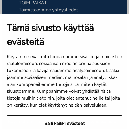
TOIMIPAIKAT
Toimistojemme yhteystiedot
Tämä sivusto käyttää
ASIAKASPALVELUKESKUS
Puh. 045 7734 3777
evästeitä
(arkisin klo 8-16)
info@ta.fi
Käytämme evästeitä tarjoamamme sisällön ja mainosten
räätälöimiseen, sosiaalisen median ominaisuuksien
tukemiseen ja kävijämäärämme analysoimiseen. Lisäksi
jaamme sosiaalisen median, mainosalan ja analytiikka-
Tilaa uutiskirje
alan kumppaneillemme tietoja siitä, miten käytät
sivustoamme. Kumppanimme voivat yhdistää näitä
Mediapankki
tietoja muihin tietoihin, joita olet antanut heille tai joita
on kerätty, kun olet käyttänyt heidän palvelujaan.
Käyttöehdot
Tietosuojaseloste
Saavutettavuusseloste
Salli kaikki evästeet