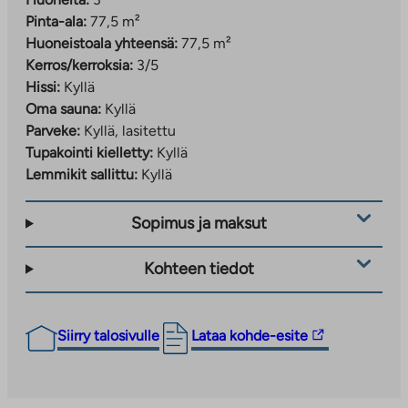
Asumisoikeusasunnot
: satu.degerlund@ta.fi
Pinta-ala:
77,5 m²
Vuokra-asunnot
: pauli.tuhkalainen@ta.fi
Huoneistoala yhteensä:
77,5 m²
Kerros/kerroksia:
3/5
Hissi:
Kyllä
Oma sauna:
Kyllä
Parveke:
Kyllä, lasitettu
Tupakointi kielletty:
Kyllä
Lemmikit sallittu:
Kyllä
Sopimus ja maksut
Kohteen tiedot
Linkki
Siirry talosivulle
Lataa kohde-esite
vie
ulkopuoliseen
palveluun.