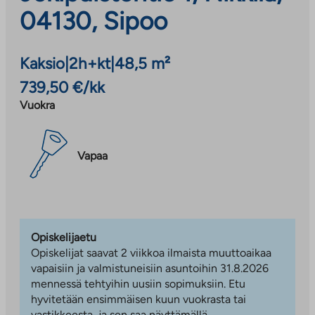
04130, Sipoo
Kaksio
|
2h+kt
|
48,5 m²
739,50 €/kk
Vuokra
Vapaa
Opiskelijaetu
Opiskelijat saavat 2 viikkoa ilmaista muuttoaikaa
vapaisiin ja valmistuneisiin asuntoihin 31.8.2026
mennessä tehtyihin uusiin sopimuksiin. Etu
hyvitetään ensimmäisen kuun vuokrasta tai
vastikkeesta, ja sen saa näyttämällä