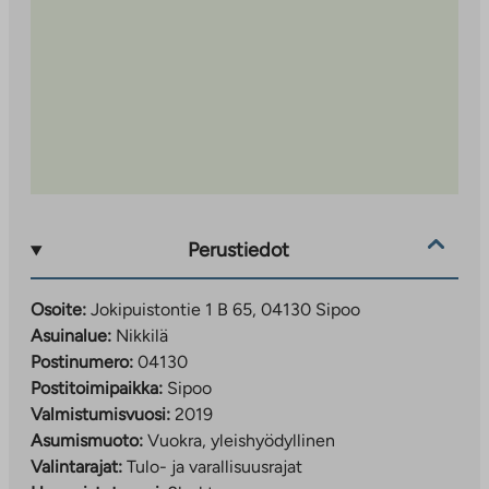
Perustiedot
Osoite:
Jokipuistontie 1 B 65, 04130 Sipoo
Asuinalue:
Nikkilä
Postinumero:
04130
Postitoimipaikka:
Sipoo
Valmistumisvuosi:
2019
Asumismuoto:
Vuokra, yleishyödyllinen
Valintarajat:
Tulo- ja varallisuusrajat