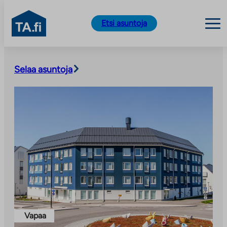
TA.fi
Etsi asuntoja
Siirry
sisältöön
Selaa asuntoja
Vapaa