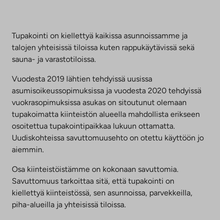
Tupakointi on kiellettyä kaikissa asunnoissamme ja
talojen yhteisissä tiloissa kuten rappukäytävissä sekä
sauna- ja varastotiloissa.
Vuodesta 2019 lähtien tehdyissä uusissa
asumisoikeussopimuksissa ja vuodesta 2020 tehdyissä
vuokrasopimuksissa asukas on sitoutunut olemaan
tupakoimatta kiinteistön alueella mahdollista erikseen
osoitettua tupakointipaikkaa lukuun ottamatta.
Uudiskohteissa savuttomuusehto on otettu käyttöön jo
aiemmin.
Osa kiinteistöistämme on kokonaan savuttomia.
Savuttomuus tarkoittaa sitä, että tupakointi on
kiellettyä kiinteistössä, sen asunnoissa, parvekkeilla,
piha-alueilla ja yhteisissä tiloissa.