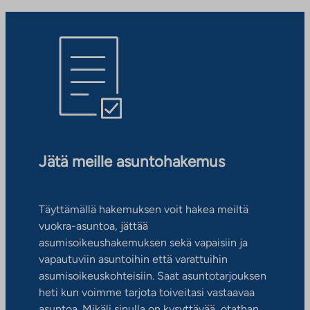
Jätä meille asuntohakemus
Täyttämällä hakemuksen voit hakea meiltä
vuokra-asuntoa, jättää
asumisoikeushakemuksen sekä vapaisiin ja
vapautuviin asuntoihin että varattuihin
asumisoikeuskohteisiin. Saat asuntotarjouksen
heti kun voimme tarjota toiveitasi vastaavaa
asuntoa. Mikäli sinulla on kysyttävää, otathan