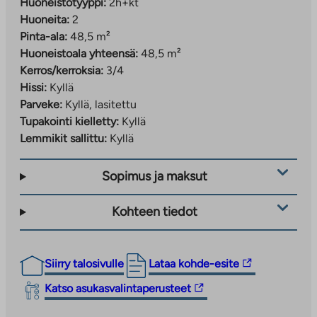
Huoneistotyyppi:
2h+kt
Huoneita:
2
Pinta-ala:
48,5 m²
Huoneistoala yhteensä:
48,5 m²
Kerros/kerroksia:
3/4
Hissi:
Kyllä
Parveke:
Kyllä, lasitettu
Tupakointi kielletty:
Kyllä
Lemmikit sallittu:
Kyllä
Sopimus ja maksut
Kohteen tiedot
Linkki
Siirry talosivulle
Lataa kohde-esite
vie
Linkki
Katso asukasvalintaperusteet
ulkopuoliseen
vie
palveluun.