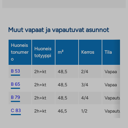
ulkopuoliseen
Linkki
palveluun.
aukeaa
Linkki
uuteen
aukeaa
välilehteen
Muut vapaat ja vapautuvat asunnot
uuteen
välilehteen
Huoneis
Huoneis
tonumer
m²
Kerros
Tila
totyyppi
o
B 53
2h+kt
48,5
2/4
Vapaa
B 65
2h+kt
48,5
3/4
Vapaa
B 79
2h+kt
48,5
4/4
Vapautuma
C 83
2h+kt
46,5
1/2
Vapautuma