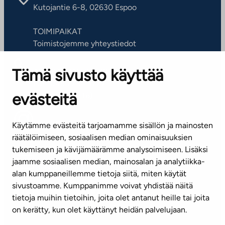
Kutojantie 6-8, 02630 Espoo
TOIMIPAIKAT
Toimistojemme yhteystiedot
Tämä sivusto käyttää
ASIAKASPALVELUKESKUS
Puh. 045 7734 3777
evästeitä
(arkisin klo 8-16)
info@ta.fi
Käytämme evästeitä tarjoamamme sisällön ja mainosten
räätälöimiseen, sosiaalisen median ominaisuuksien
tukemiseen ja kävijämäärämme analysoimiseen. Lisäksi
jaamme sosiaalisen median, mainosalan ja analytiikka-
Tilaa uutiskirje
alan kumppaneillemme tietoja siitä, miten käytät
sivustoamme. Kumppanimme voivat yhdistää näitä
Mediapankki
tietoja muihin tietoihin, joita olet antanut heille tai joita
on kerätty, kun olet käyttänyt heidän palvelujaan.