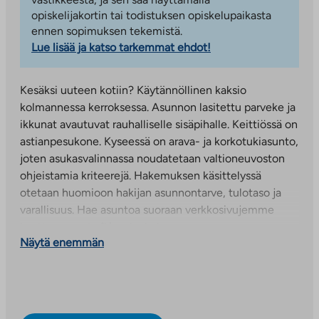
opiskelijakortin tai todistuksen opiskelupaikasta
ennen sopimuksen tekemistä.
Lue lisää ja katso tarkemmat ehdot!
Kesäksi uuteen kotiin? Käytännöllinen kaksio
kolmannessa kerroksessa. Asunnon lasitettu parveke ja
ikkunat avautuvat rauhalliselle sisäpihalle. Keittiössä on
astianpesukone. Kyseessä on arava- ja korkotukiasunto,
joten asukasvalinnassa noudatetaan valtioneuvoston
ohjeistamia kriteerejä. Hakemuksen käsittelyssä
otetaan huomioon hakijan asunnontarve, tulotaso ja
varallisuus. Hae asuntoa suoraan verkkosivujemme
kautta: www.ta.fi/vuokrahakemus
Näytä enemmän
Nikkilän Jokilaakson alueella sijaitsevassa
Jokipuistontie 1:ssä on 58 asumisoikeusasuntoa, 57
vuokra-asuntoa sekä yksi liiketila.
Asumisoikeusasunnot sijoittuvat kerrostaloon ja