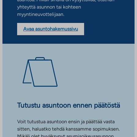
yhteyttä asunnon tai kohteen
myyntineuvottelijaan.
Avaa asuntohakemussivu
Tutustu asuntoon ennen päätöstä
Voit tutustua asuntoon ensin ja päättää vasta
sitten, haluatko tehdä kanssamme sopimuksen.
Mikäli olet hyväksynyt asumisoikeusasunnon