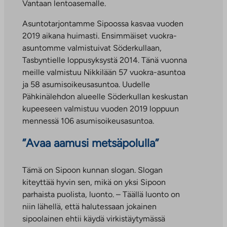
Vantaan lentoasemalle.
Asuntotarjontamme Sipoossa kasvaa vuoden
2019 aikana huimasti. Ensimmäiset vuokra-
asuntomme valmistuivat Söderkullaan,
Tasbyntielle loppusyksystä 2014. Tänä vuonna
meille valmistuu Nikkilään 57 vuokra-asuntoa
ja 58 asumisoikeusasuntoa. Uudelle
Pähkinälehdon alueelle Söderkullan keskustan
kupeeseen valmistuu vuoden 2019 loppuun
mennessä 106 asumisoikeusasuntoa.
”Avaa aamusi metsäpolulla”
Tämä on Sipoon kunnan slogan. Slogan
kiteyttää hyvin sen, mikä on yksi Sipoon
parhaista puolista, luonto. – Täällä luonto on
niin lähellä, että halutessaan jokainen
sipoolainen ehtii käydä virkistäytymässä