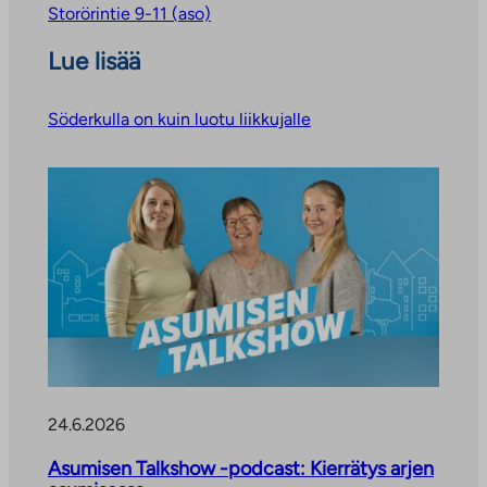
Storörintie 9-11 (aso)
Lue lisää
Söderkulla on kuin luotu liikkujalle
24.6.2026
Asumisen Talkshow -podcast: Kierrätys arjen