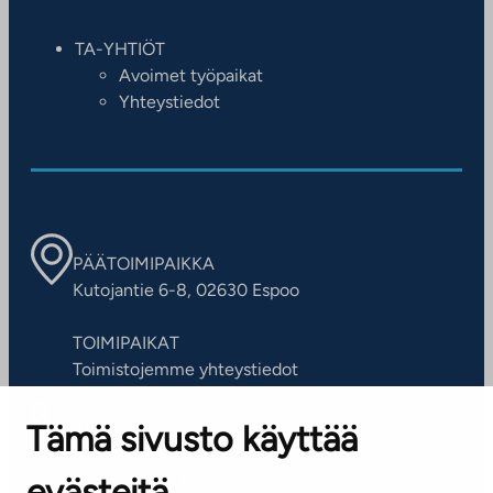
TA-YHTIÖT
Avoimet työpaikat
Yhteystiedot
PÄÄTOIMIPAIKKA
Kutojantie 6-8, 02630 Espoo
TOIMIPAIKAT
Toimistojemme yhteystiedot
Tämä sivusto käyttää
ASIAKASPALVELUKESKUS
Puh. 045 7734 3777
evästeitä
(arkisin klo 8-16)