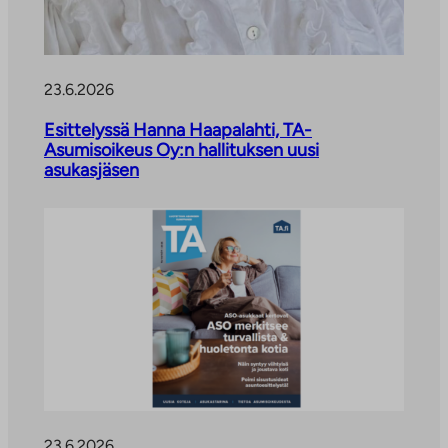
23.6.2026
Esittelyssä Hanna Haapalahti, TA-
Asumisoikeus Oy:n hallituksen uusi
asukasjäsen
23.6.2026