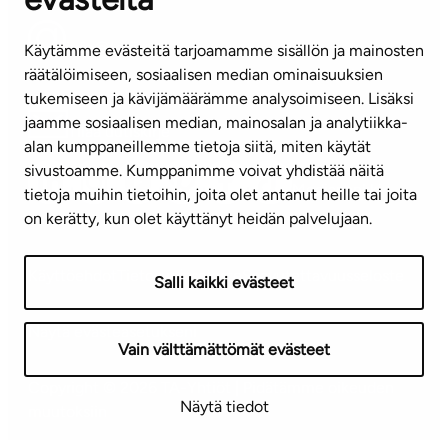
info@ta.fi
Käytämme evästeitä tarjoamamme sisällön ja mainosten
räätälöimiseen, sosiaalisen median ominaisuuksien
tukemiseen ja kävijämäärämme analysoimiseen. Lisäksi
jaamme sosiaalisen median, mainosalan ja analytiikka-
Tilaa uutiskirje
alan kumppaneillemme tietoja siitä, miten käytät
sivustoamme. Kumppanimme voivat yhdistää näitä
Mediapankki
tietoja muihin tietoihin, joita olet antanut heille tai joita
on kerätty, kun olet käyttänyt heidän palvelujaan.
Käyttöehdot
Tietosuojaseloste
Saavutettavuusseloste
Salli kaikki evästeet
Näytä evästeasetukseni
Vain välttämättömät evästeet
Copyright © 2026 TA-Yhtiöt | Pidätämme oikeuden
Näytä tiedot
muutoksiin