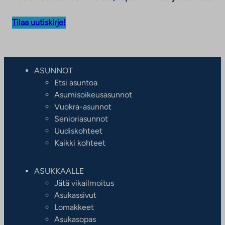
Tilaa uutiskirje!
ASUNNOT
Etsi asuntoa
Asumisoikeusasunnot
Vuokra-asunnot
Senioriasunnot
Uudiskohteet
Kaikki kohteet
ASUKKAALLE
Jätä vikailmoitus
Asukassivut
Lomakkeet
Asukasopas