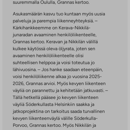
suuremmalla Oululla, Grannas kertoo.
Asukasmäärän kasvu tuo kuntaan myös uusia
palveluja ja parempia liikenneyhteyksiä. –
Kärkihankkeemme on Kerava-Nikkilä-
junaradan avaaminen henkilöliikenteelle,
Grannas kertoo. Keravan ja Nikkilän välillä
kulkee käytössä oleva öljyrata, joten sen
avaaminen henkilöliikenteelle olisi
suhteellisen helppoa ja voisi toteutua jo
lähivuosina. – Jos hanke saadaan eteenpäin,
voisi henkilöliikenne alkaa jo vuosina 2025-
2026, Grannas arvioi. Myös kevyen liikenteen
väyliä on parannettu ja kehitetään jatkuvasti. –
Tällä hetkellä pääsee jo kevyen liikenteen
väyliä Söderkullasta Helsinkiin saakka ja
jatkoprojektina on tarkoitus saada turvallinen
kevyen liikenteenväylä välille Söderkulla-
Porvoo, Grannas kertoo. Myös Nikkilän ja