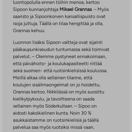
luontopolulla ennen töihin menoa, kertoo
Sipoon kunnanjohtaja
Mikael Grannas
. – Myös
saaristo ja Sipoonkorven kansallispuisto ovat
isoja juttuja. Täällä on tilaa hengittää ja olla,
Grannas kehuu.
Luonnon lisäksi Sipoon valtteja ovat sijainti
pääkaupunkiseudun tuntumassa sekä toimivat
palvelut. – Olemme pystyneet ennakoimaan,
että päivähoito- ja koulukapasiteetti riittää
sekä suomen- että ruotsinkielisissä kouluissa.
Meillä alkaa olla sellainen tilanne, että
koulujen sisäilmaongelmat on jo hoidettu,
Grannas kertoo. Nikkilässä on myös suosittu
kielikylpykoulu, ja tavoitteena on saada
sellainen myös Söderkullaan. – Sipoo on
aidosti kaksikielinen kunta. Noin 30 %
asukkaistamme on ruotsinkielisiä ja täällä
palvelua saa myös ruotsiksi missä vaan,