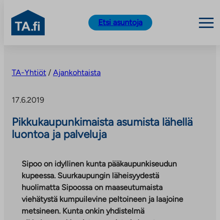
TA.fi
Etsi asuntoja
Siirry
sisältöön
TA-Yhtiöt
/
Ajankohtaista
17.6.2019
Pikkukaupunkimaista asumista lähellä
luontoa ja palveluja
Sipoo on idyllinen kunta pääkaupunkiseudun
kupeessa. Suurkaupungin läheisyydestä
huolimatta Sipoossa on maaseutumaista
viehätystä kumpuilevine peltoineen ja laajoine
metsineen. Kunta onkin yhdistelmä