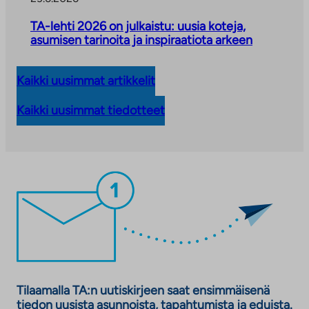
TA-lehti 2026 on julkaistu: uusia koteja,
asumisen tarinoita ja inspiraatiota arkeen
Kaikki uusimmat artikkelit
Kaikki uusimmat tiedotteet
Tilaamalla TA:n uutiskirjeen saat ensimmäisenä
tiedon uusista asunnoista, tapahtumista ja eduista.