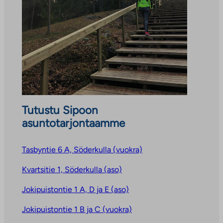
Tutustu Sipoon
asuntotarjontaamme
Tasbyntie 6 A, Söderkulla (vuokra)
Kvartsitie 1, Söderkulla (aso)
Jokipuistontie 1 A, D ja E (aso)
Jokipuistontie 1 B ja C (vuokra)