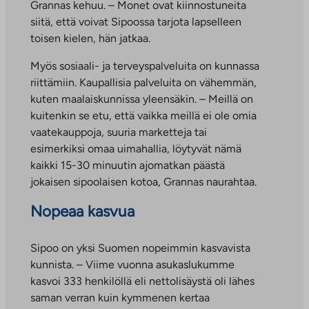
Grannas kehuu. – Monet ovat kiinnostuneita
siitä, että voivat Sipoossa tarjota lapselleen
toisen kielen, hän jatkaa.
Myös sosiaali- ja terveyspalveluita on kunnassa
riittämiin. Kaupallisia palveluita on vähemmän,
kuten maalaiskunnissa yleensäkin. – Meillä on
kuitenkin se etu, että vaikka meillä ei ole omia
vaatekauppoja, suuria marketteja tai
esimerkiksi omaa uimahallia, löytyvät nämä
kaikki 15-30 minuutin ajomatkan päästä
jokaisen sipoolaisen kotoa, Grannas naurahtaa.
Nopeaa kasvua
Sipoo on yksi Suomen nopeimmin kasvavista
kunnista. – Viime vuonna asukaslukumme
kasvoi 333 henkilöllä eli nettolisäystä oli lähes
saman verran kuin kymmenen kertaa