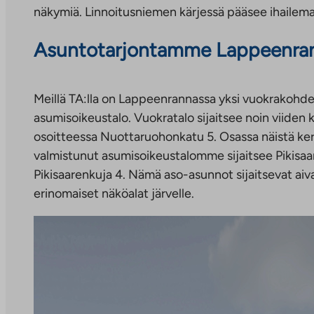
näkymiä. Linnoitusniemen kärjessä pääsee ihailema
Asuntotarjontamme Lappeenra
Meillä TA:lla on Lappeenrannassa yksi vuokrakohde, 
asumisoikeustalo. Vuokratalo sijaitsee noin viiden 
osoitteessa Nuottaruohonkatu 5. Osassa näistä kerr
valmistunut asumisoikeustalomme sijaitsee Pikisa
Pikisaarenkuja 4. Nämä aso-asunnot sijaitsevat aiv
erinomaiset näköalat järvelle.