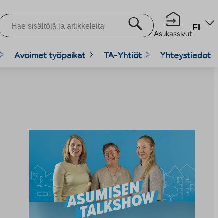
FI
Asukassivut
Avoimet työpaikat
TA-Yhtiöt
Yhteystiedot