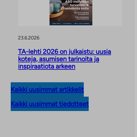
23.6.2026
TA-lehti 2026 on julkaistu: uusia
koteja, asumisen tarinoita ja
inspiraatiota arkeen
Kaikki uusimmat artikkelit
Kaikki uusimmat tiedotteet