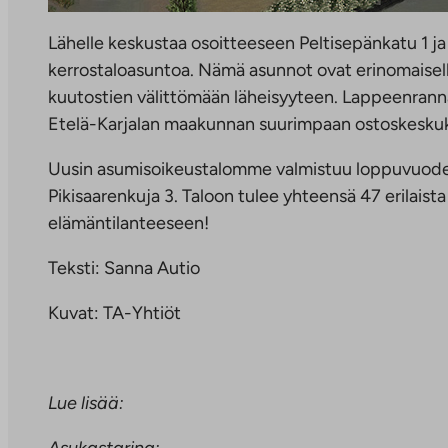
Lähelle keskustaa osoitteeseen Peltisepänkatu 1 j
kerrostaloasuntoa. Nämä asunnot ovat erinomaiselle 
kuutostien välittömään läheisyyteen. Lappeenranna
Etelä-Karjalan maakunnan suurimpaan ostoskeskuks
Uusin asumisoikeustalomme valmistuu loppuvuodes
Pikisaarenkuja 3. Taloon tulee yhteensä 47 erilais
elämäntilanteeseen!
Teksti: Sanna Autio
Kuvat: TA-Yhtiöt
Lue lisää:
Asukastarina: