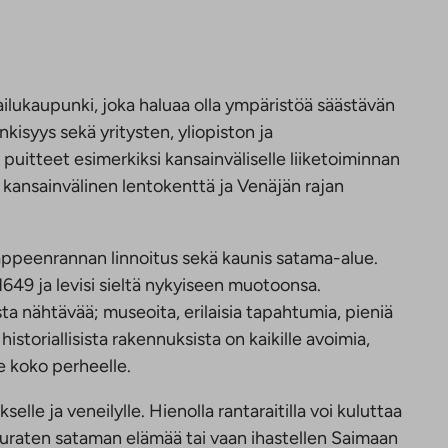
ilukaupunki, joka haluaa olla ympäristöä säästävän
nkisyys sekä yritysten, yliopiston ja
uitteet esimerkiksi kansainväliselle liiketoiminnan
n kansainvälinen lentokenttä ja Venäjän rajan
appeenrannan linnoitus sekä kaunis satama-alue.
1649 ja levisi sieltä nykyiseen muotoonsa.
ta nähtävää; museoita, erilaisia tapahtumia, pieniä
historiallisista rakennuksista on kaikille avoimia,
e koko perheelle.
lle ja veneilylle. Hienolla rantaraitilla voi kuluttaa
euraten sataman elämää tai vaan ihastellen Saimaan