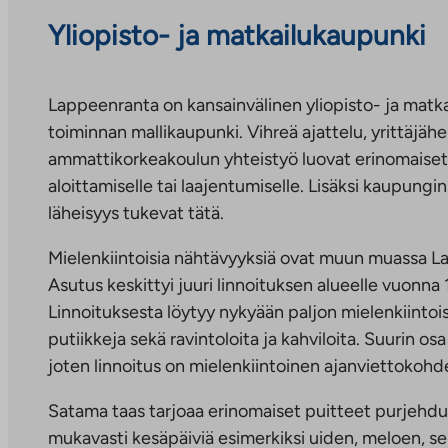
Yliopisto- ja matkailukaupunki
Lappeenranta on kansainvälinen yliopisto- ja matka
toiminnan mallikaupunki. Vihreä ajattelu, yrittäjähe
ammattikorkeakoulun yhteistyö luovat erinomaiset p
aloittamiselle tai laajentumiselle. Lisäksi kaupungi
läheisyys tukevat tätä.
Mielenkiintoisia nähtävyyksiä ovat muun muassa L
Asutus keskittyi juuri linnoituksen alueelle vuonna 
Linnoituksesta löytyy nykyään paljon mielenkiintois
putiikkeja sekä ravintoloita ja kahviloita. Suurin osa 
joten linnoitus on mielenkiintoinen ajanviettokohd
Satama taas tarjoaa erinomaiset puitteet purjehdukse
mukavasti kesäpäiviä esimerkiksi uiden, meloen, s