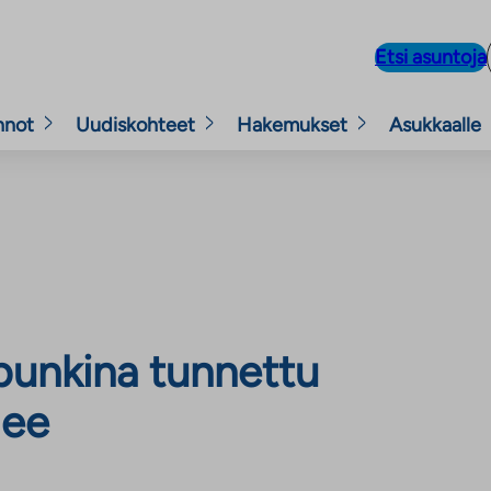
Etsi asuntoja
nnot
Uudiskohteet
Hakemukset
Asukkaalle
unkina tunnettu
lee