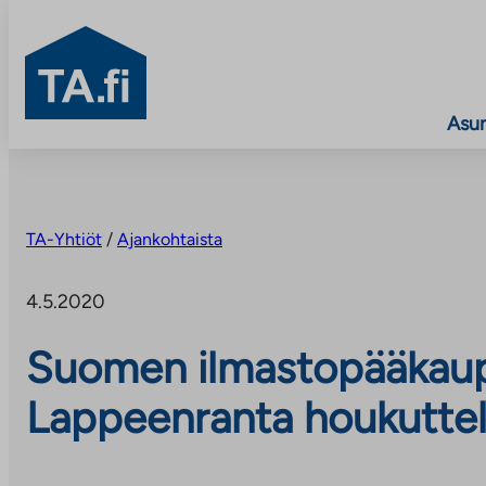
TA.fi
Asu
Siirry
sisältöön
TA-Yhtiöt
/
Ajankohtaista
4.5.2020
Suomen ilmastopääkaup
Lappeenranta houkutte