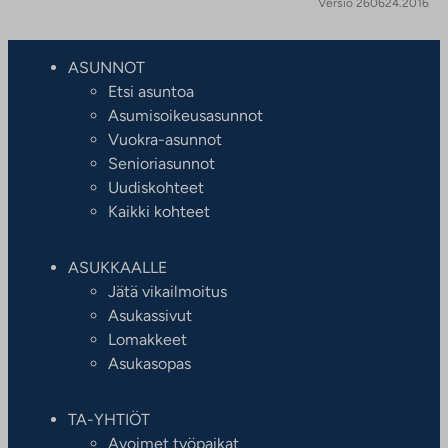
Versio 260624.2016
ASUNNOT
Etsi asuntoa
Asumisoikeusasunnot
Vuokra-asunnot
Senioriasunnot
Uudiskohteet
Kaikki kohteet
ASUKKAALLE
Jätä vikailmoitus
Asukassivut
Lomakkeet
Asukasopas
TA-YHTIÖT
Avoimet työpaikat