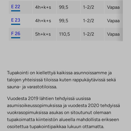
E 22
4h+k+s
99,5
1-2/2
Vapaa
E 23
4h+k+s
99,5
1-2/2
Vapaa
F 26
5h+k+s
110,5
1-2/2
Vapaa
Tupakointi on kiellettyä kaikissa asunnoissamme ja
talojen yhteisissä tiloissa kuten rappukäytävissä sekä
sauna- ja varastotiloissa.
Vuodesta 2019 lähtien tehdyissä uusissa
asumisoikeussopimuksissa ja vuodesta 2020 tehdyissä
vuokrasopimuksissa asukas on sitoutunut olemaan
tupakoimatta kiinteistön alueella mahdollista erikseen
osoitettua tupakointipaikkaa lukuun ottamatta.