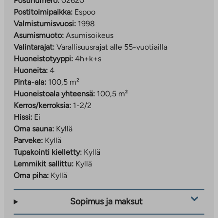
Postinumero:
02620
Postitoimipaikka:
Espoo
Valmistumisvuosi:
1998
Asumismuoto:
Asumisoikeus
Valintarajat:
Varallisuusrajat alle 55-vuotiailla
Huoneistotyyppi:
4h+k+s
Huoneita:
4
Pinta-ala:
100,5 m²
Huoneistoala yhteensä:
100,5 m²
Kerros/kerroksia:
1-2/2
Hissi:
Ei
Oma sauna:
Kyllä
Parveke:
Kyllä
Tupakointi kielletty:
Kyllä
Lemmikit sallittu:
Kyllä
Oma piha:
Kyllä
Sopimus ja maksut