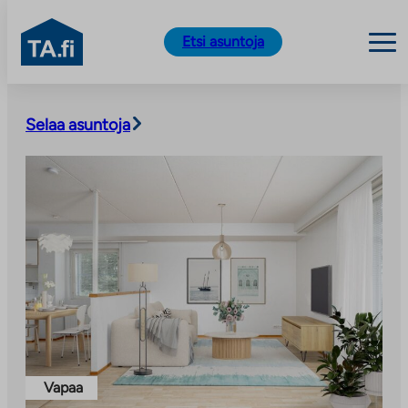
TA.fi
Etsi asuntoja
Siirry
sisältöön
Selaa asuntoja
Vapaa