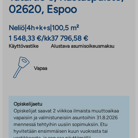
02620, Espoo
Neliö
|
4h+k+s
|
100,5 m²
1 548,33 €/kk
37 796,58 €
Käyttövastike
Alustava asumisoikeusmaksu
Vapaa
Opiskelijaetu
Opiskelijat saavat 2 viikkoa ilmaista muuttoaikaa
vapaisiin ja valmistuneisiin asuntoihin 31.8.2026
mennessä tehtyihin uusiin sopimuksiin. Etu
hyvitetään ensimmäisen kuun vuokrasta tai
vastikkeesta, ja sen saa näyttämällä