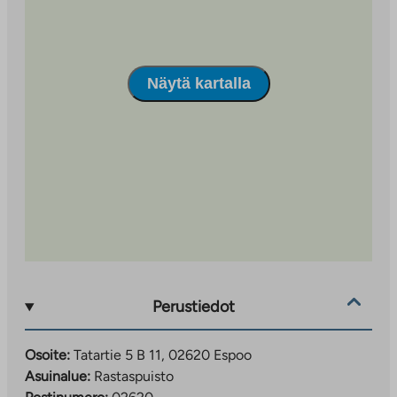
Vieraille on tarjolla autopaikkoja eri puolilla taloyhtiötä.
Näytä kartalla
Perustiedot
Osoite:
Tatartie 5 B 11, 02620 Espoo
Asuinalue:
Rastaspuisto