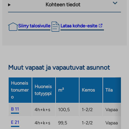
Kohteen tiedot
Linkki
Siirry talosivulle
Lataa kohde-esite
vie
ulkopuoliseen
palveluun.
Linkki
aukeaa
Muut vapaat ja vapautuvat asunnot
uuteen
välilehteen
Huoneis
Huoneis
tonumer
m²
Kerros
Tila
totyyppi
o
B 11
4h+k+s
100,5
1-2/2
Vapaa
E 21
4h+k+s
99,5
1-2/2
Vapaa