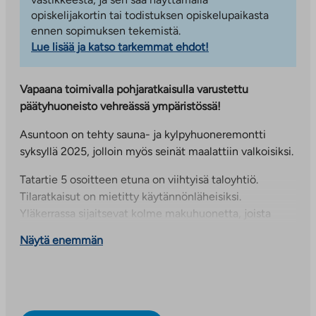
opiskelijakortin tai todistuksen opiskelupaikasta
ennen sopimuksen tekemistä.
Lue lisää ja katso tarkemmat ehdot!
Vapaana toimivalla pohjaratkaisulla varustettu
päätyhuoneisto vehreässä ympäristössä!
Asuntoon on tehty sauna- ja kylpyhuoneremontti
syksyllä 2025, jolloin myös seinät maalattiin valkoisiksi.
Tatartie 5 osoitteen etuna on viihtyisä taloyhtiö.
Tilaratkaisut on mietitty käytännönläheisiksi.
Yläkerrassa sijaitsevat kolme makuhuonetta, joista
päämakuuhuoneesta on käynti parvekkeelle. Myös
Näytä enemmän
sauna ja pesuhuone ovat yläkerrassa. Alakerrasta löytyy
kodinhoitohuone ja erillis-wc. Rappusten alla on
varastohuone. Keittiön ja olohuoneen välillä on
puoliseinä, jonka viereen voi kätevästi sijoittaa
ruokailupöydän keittiön puolelle.