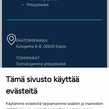
Yhteystiedot
PÄÄTOIMIPAIKKA
Kutojantie 6-8, 02630 Espoo
TOIMIPAIKAT
Toimistojemme yhteystiedot
Tämä sivusto käyttää
ASIAKASPALVELUKESKUS
Puh. 045 7734 3777
evästeitä
(arkisin klo 8-16)
info@ta.fi
Käytämme evästeitä tarjoamamme sisällön ja mainosten