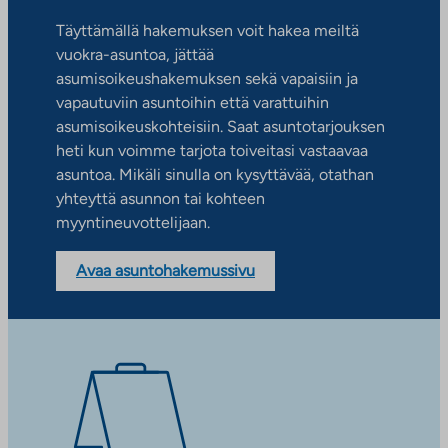
Täyttämällä hakemuksen voit hakea meiltä
vuokra-asuntoa, jättää
asumisoikeushakemuksen sekä vapaisiin ja
vapautuviin asuntoihin että varattuihin
asumisoikeuskohteisiin. Saat asuntotarjouksen
heti kun voimme tarjota toiveitasi vastaavaa
asuntoa. Mikäli sinulla on kysyttävää, otathan
yhteyttä asunnon tai kohteen
myyntineuvottelijaan.
Avaa asuntohakemussivu