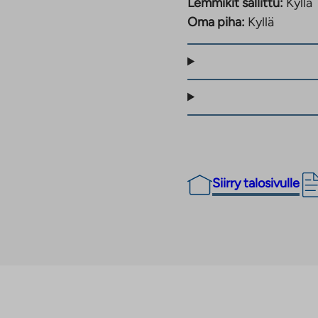
Lemmikit sallittu:
Kyllä
palveluita on
Oma piha:
Kyllä
erestä lähtee
ä.
Siirry talosivulle