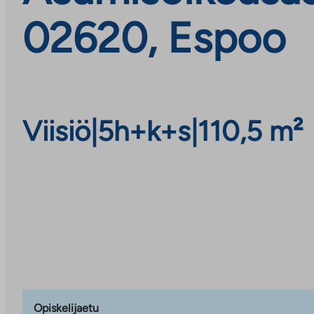
02620, Espoo
Viisiö
|
5h+k+s
|
110,5 m²
Opiskelijaetu