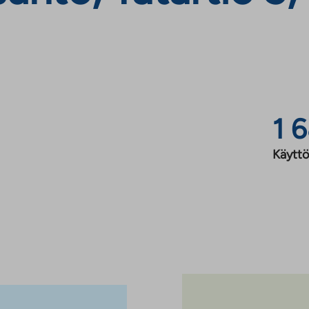
1 
Käyttö