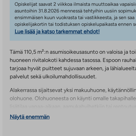
Opiskelijat saavat 2 viikkoa ilmaista muuttoaikaa vapaisii
asuntoihin 31.8.2026 mennessä tehtyihin uusiin sopimuks
ensimmäisen kuun vuokrasta tai vastikkeesta, ja sen saa
opiskelijakortin tai todistuksen opiskelupaikasta ennen
Lue lisää ja katso tarkemmat ehdot!
Tämä 110,5 m²:n asumisoikeusasunto on valoisa ja to
huoneen rivitalokoti kahdessa tasossa. Espoon rauha
tarjoaa hyvät puitteet sujuvaan arkeen, ja lähialueelt
palvelut sekä ulkoilumahdollisuudet.
Alakerrassa sijaitsevat yksi makuuhuone, käytännöllin
olohuone. Olohuoneesta on käynti omalle takapihalle
lisätilaa vapaa-aikaan, aamukahvihetkiin tai rentout
Näytä enemmän
Yläkerrassa on kolme makuuhuonetta, oma sauna se
tarjoaa rauhallisen paikan rentoutumiseen, ja parveke