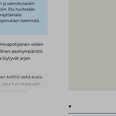
n ja valmistuneisiin
iin. Etu hyvitetään
 näyttämällä
 sopimuksen tekemistä.
imivapohjainen viiden
llinen asuinympäristö
a löytyvät arjen
en keittiö sekä avara
, joka tuo mukavasti
umiseen ulkona.
kä parveke. Sauna
 lisää