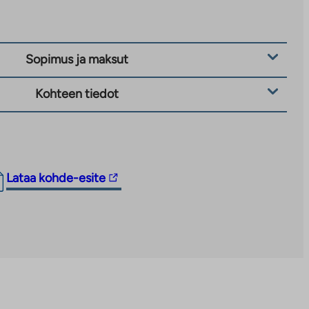
Sopimus ja maksut
Kohteen tiedot
Linkki
Lataa kohde-esite
vie
ulkopuoliseen
palveluun.
Linkki
aukeaa
uuteen
välilehteen