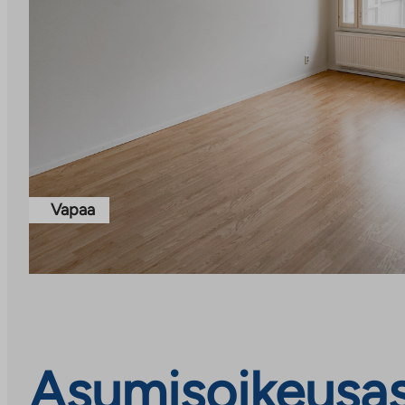
Vapaa
Asumisoikeusasu