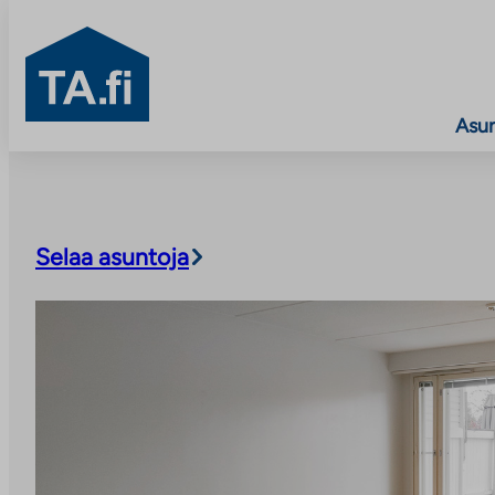
TA.fi
Asu
Siirry
sisältöön
Selaa asuntoja