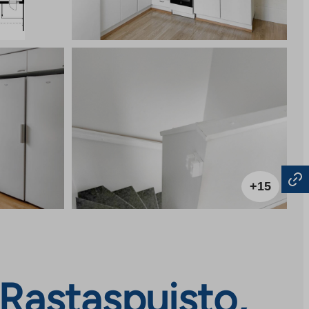
+15
 Rastaspuisto,