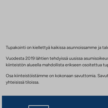
Tupakointi on kiellettyä kaikissa asunnoissamme ja talo
Vuodesta 2019 lähtien tehdyissä uusissa asumisoike
kiinteistön alueella mahdollista erikseen osoitettua
Osa kiinteistöistämme on kokonaan savuttomia. Savuttomu
yhteisissä tiloissa.