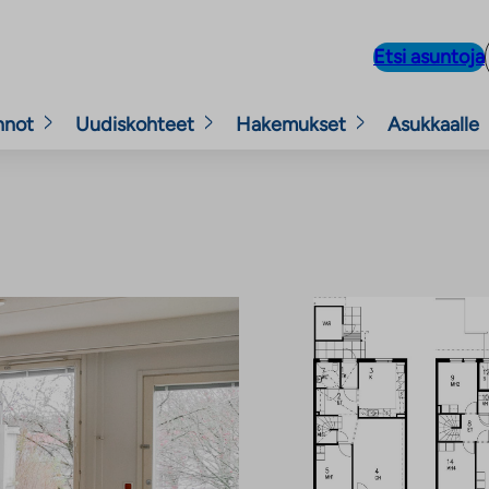
Etsi asuntoja
nnot
Uudiskohteet
Hakemukset
Asukkaalle