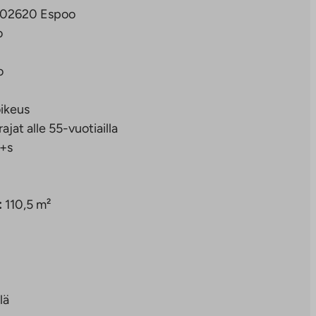
6, 02620 Espoo
o
o
ikeus
rajat alle 55-vuotiailla
+s
:
110,5 m²
lä