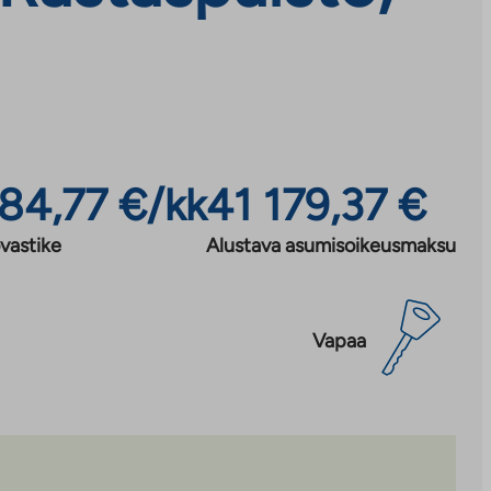
684,77 €/kk
41 179,37 €
vastike
Alustava asumisoikeusmaksu
Vapaa