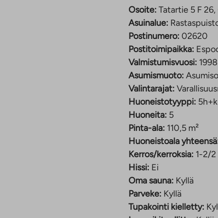
Osoite:
Tatartie 5 F 2
n jakautuvat tilat
Asuinalue:
Rastaspuist
nenlaisiin asumisen
Postinumero:
02620
Postitoimipaikka:
Espo
Valmistumisvuosi:
1998
8,50 €/kk
Asumismuoto:
Asumiso
Valintarajat:
Varallisuus
Huoneistotyyppi:
5h+k
usnopeus 50 Mbit/s
Huoneita:
5
Pinta-ala:
110,5 m²
lokohde Espoon
Huoneistoala yhteensä
lueella lähellä
Kerros/kerroksia:
1-2/2
muassa Leppävaaran
Hissi:
Ei
Oma sauna:
Kyllä
Parveke:
Kyllä
staalan ala-aste on
Tupakointi kielletty:
Kyl
u noin kilometrin