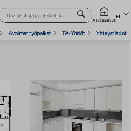
FI
Asukassivut
Avoimet työpaikat
TA-Yhtiöt
Yhteystiedot