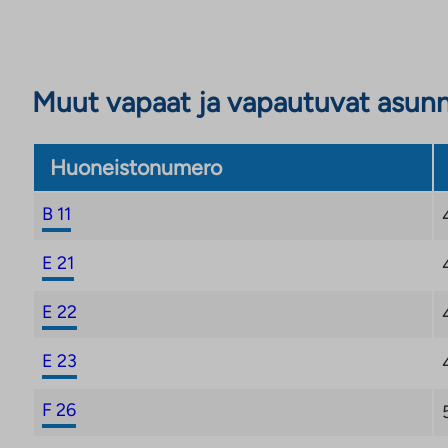
Muut vapaat ja vapautuvat asun
Huoneistonumero
B 11
E 21
E 22
E 23
F 26