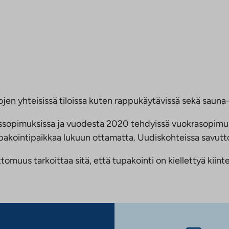
jen yhteisissä tiloissa kuten rappukäytävissä sekä sauna- 
ussopimuksissa ja vuodesta 2020 tehdyissä vuokrasopimu
 tupakointipaikkaa lukuun ottamatta. Uudiskohteissa savu
us tarkoittaa sitä, että tupakointi on kiellettyä kiinteis