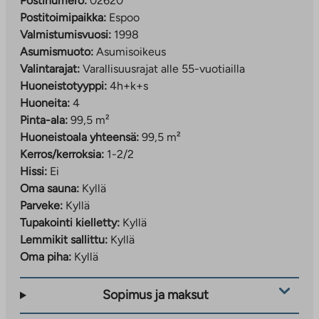
Postinumero:
02620
Postitoimipaikka:
Espoo
Valmistumisvuosi:
1998
Asumismuoto:
Asumisoikeus
Valintarajat:
Varallisuusrajat alle 55-vuotiailla
Huoneistotyyppi:
4h+k+s
Huoneita:
4
Pinta-ala:
99,5 m²
Huoneistoala yhteensä:
99,5 m²
Kerros/kerroksia:
1-2/2
Hissi:
Ei
Oma sauna:
Kyllä
Parveke:
Kyllä
Tupakointi kielletty:
Kyllä
Lemmikit sallittu:
Kyllä
Oma piha:
Kyllä
Sopimus ja maksut