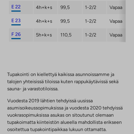
E 22
4h+k+s
99,5
1-2/2
Vapaa
E 23
4h+k+s
99,5
1-2/2
Vapaa
F 26
5h+k+s
110,5
1-2/2
Vapaa
Tupakointi on kiellettyä kaikissa asunnoissamme ja
talojen yhteisissä tiloissa kuten rappukäytävissä sekä
sauna- ja varastotiloissa.
Vuodesta 2019 lähtien tehdyissä uusissa
asumisoikeussopimuksissa ja vuodesta 2020 tehdyissä
vuokrasopimuksissa asukas on sitoutunut olemaan
tupakoimatta kiinteistön alueella mahdollista erikseen
osoitettua tupakointipaikkaa lukuun ottamatta.