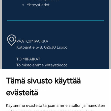
Yhteystiedot
PÄÄTOIMIPAIKKA
Kutojantie 6-8, 02630 Espoo
TOIMIPAIKAT
Toimistojemme yhteystiedot
Tämä sivusto käyttää
ASIAKASPALVELUKESKUS
Puh. 045 7734 3777
evästeitä
(arkisin klo 8-16)
info@ta.fi
Käytämme evästeitä tarjoamamme sisällön ja mainosten