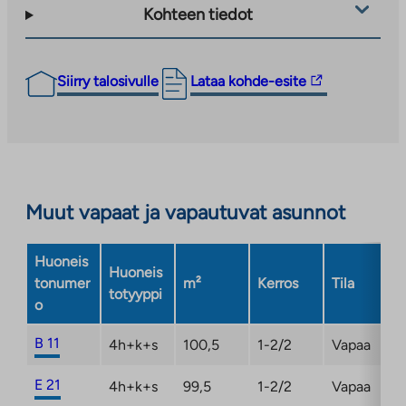
Kohteen tiedot
Linkki
Siirry talosivulle
Lataa kohde-esite
vie
ulkopuoliseen
palveluun.
Linkki
aukeaa
Muut vapaat ja vapautuvat asunnot
uuteen
välilehteen
Huoneis
Huoneis
tonumer
m²
Kerros
Tila
totyyppi
o
B 11
4h+k+s
100,5
1-2/2
Vapaa
E 21
4h+k+s
99,5
1-2/2
Vapaa