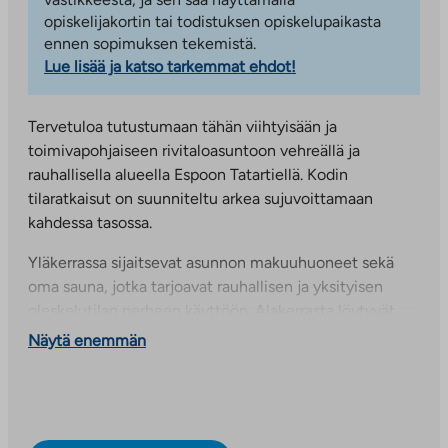
opiskelijakortin tai todistuksen opiskelupaikasta
ennen sopimuksen tekemistä.
Lue lisää ja katso tarkemmat ehdot!
Tervetuloa tutustumaan tähän viihtyisään ja
toimivapohjaiseen rivitaloasuntoon vehreällä ja
rauhallisella alueella Espoon Tatartiellä. Kodin
tilaratkaisut on suunniteltu arkea sujuvoittamaan
kahdessa tasossa.
Yläkerrassa sijaitsevat asunnon makuuhuoneet sekä
oma sauna, jotka tarjoavat rauhallisen ja yksityisen
oleskelutilan perheen käyttöön. Alakerrasta löytyvät
valoisa keittiö, avara olohuone sekä käytännöllinen
Näytä enemmän
kodinhoitohuone. Olohuoneesta on käynti suojaisalle
takapihalle, jossa voi nauttia kesäpäivistä ja vehreästä
ympäristöstä.
Alue on erityisen pidetty luonnonläheisyytensä, hyvien