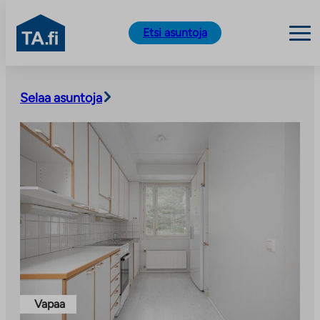
TA.fi
Etsi asuntoja
Siirry
sisältöön
Selaa asuntoja
Vapaa