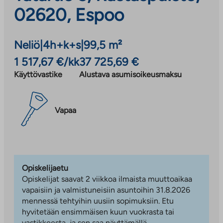
02620, Espoo
Neliö
|
4h+k+s
|
99,5 m²
1 517,67 €/kk
37 725,69 €
Käyttövastike
Alustava asumisoikeusmaksu
Vapaa
Opiskelijaetu
Opiskelijat saavat 2 viikkoa ilmaista muuttoaikaa
vapaisiin ja valmistuneisiin asuntoihin 31.8.2026
mennessä tehtyihin uusiin sopimuksiin. Etu
hyvitetään ensimmäisen kuun vuokrasta tai
vastikkeesta, ja sen saa näyttämällä