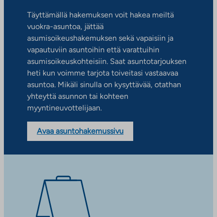
Täyttämällä hakemuksen voit hakea meiltä
vuokra-asuntoa, jättää
asumisoikeushakemuksen sekä vapaisiin ja
vapautuviin asuntoihin että varattuihin
asumisoikeuskohteisiin. Saat asuntotarjouksen
heti kun voimme tarjota toiveitasi vastaavaa
asuntoa. Mikäli sinulla on kysyttävää, otathan
yhteyttä asunnon tai kohteen
myyntineuvottelijaan.
Avaa asuntohakemussivu