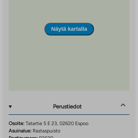
Karakalliossa noin kilometrin päässä. Aivan talojen
vierestä lähtee lenkkipolkuja sekä hiihtolatuja.
Vieraille on tarjolla autopaikkoja eri puolilla taloyhtiötä.
Näytä kartalla
Perustiedot
Osoite:
Tatartie 5 E 23, 02620 Espoo
Asuinalue:
Rastaspuisto