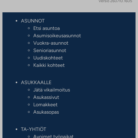
Versio 260710.1605
ASUNNOT
Etsi asuntoa
Asumisoikeusasunnot
Vuokra-asunnot
Senioriasunnot
Uudiskohteet
Kaikki kohteet
ASUKKAALLE
Jätä vikailmoitus
Asukassivut
Lomakkeet
Asukasopas
TA-YHTIÖT
Avoimet työpaikat