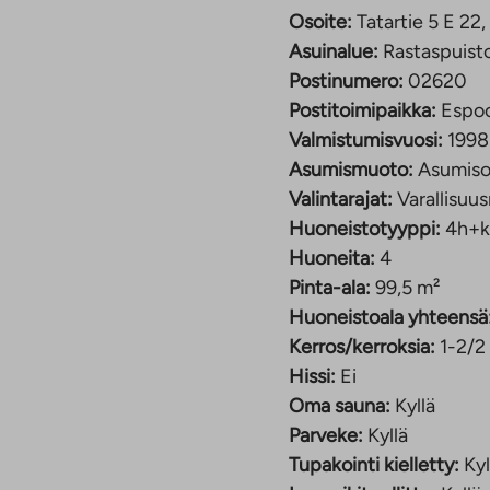
eampi sävyltään.
Osoite:
Tatartie 5 E 2
Asuinalue:
Rastaspuist
Postinumero:
02620
8,50 €/kk
Postitoimipaikka:
Espo
Valmistumisvuosi:
1998
usnopeus 50 Mbit/s
Asumismuoto:
Asumiso
Valintarajat:
Varallisuus
Huoneistotyyppi:
4h+k
lokohde Espoon
Huoneita:
4
lueella lähellä
Pinta-ala:
99,5 m²
muassa Leppävaaran
Huoneistoala yhteensä
Kerros/kerroksia:
1-2/2
Hissi:
Ei
staalan ala-aste on
Oma sauna:
Kyllä
u noin kilometrin
Parveke:
Kyllä
palveluita on
Tupakointi kielletty:
Kyl
erestä lähtee