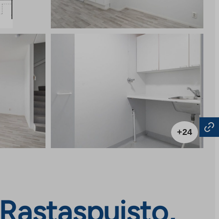
+24
 Rastaspuisto,