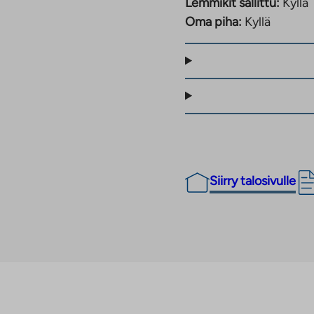
Lemmikit sallittu:
Kyllä
Oma piha:
Kyllä
ä.
Siirry talosivulle