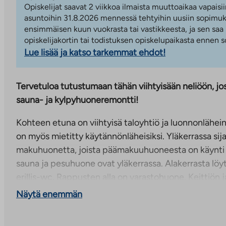
Opiskelijat saavat 2 viikkoa ilmaista muuttoaikaa vapaisii
asuntoihin 31.8.2026 mennessä tehtyihin uusiin sopimuks
ensimmäisen kuun vuokrasta tai vastikkeesta, ja sen saa
opiskelijakortin tai todistuksen opiskelupaikasta ennen
Lue lisää ja katso tarkemmat ehdot!
Tervetuloa tutustumaan tähän viihtyisään neliöön, jos
sauna- ja kylpyhuoneremontti!
Kohteen etuna on viihtyisä taloyhtiö ja luonnonläheinen
on myös mietitty käytännönläheisiksi. Yläkerrassa sij
makuhuonetta, joista päämakuuhuoneesta on käynti 
sauna ja pesuhuone ovat yläkerrassa. Alakerrasta lö
erillis-wc. Rappusten alla on varastohuone. Keittiön j
puoliseinä, jonka viereen voi kätevästi sijoittaa ruok
Näytä enemmän
puolelle. Liesi on keraaminen. Olohuoneesta on pääsy
joka on käytännössä kokonaan terassia. Asunnon ylä