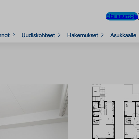
Etsi asuntoja
nnot
Uudiskohteet
Hakemukset
Asukkaalle