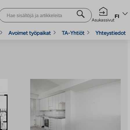
FI
Asukassivut
Avoimet työpaikat
TA-Yhtiöt
Yhteystiedot