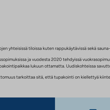
jen yhteisissä tiloissa kuten rappukäytävissä sekä sauna- 
ussopimuksissa ja vuodesta 2020 tehdyissä vuokrasopimu
 tupakointipaikkaa lukuun ottamatta. Uudiskohteissa savu
us tarkoittaa sitä, että tupakointi on kiellettyä kiinteis