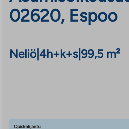
02620, Espoo
Neliö
|
4h+k+s
|
99,5 m²
Opiskelijaetu