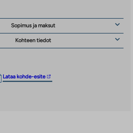
Sopimus ja maksut
Kohteen tiedot
Linkki
Lataa kohde-esite
vie
ulkopuoliseen
palveluun.
Linkki
aukeaa
uuteen
välilehteen