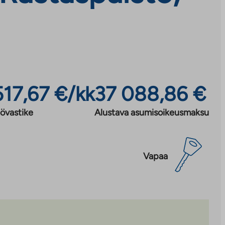
517,67 €/kk
37 088,86 €
övastike
Alustava asumisoikeusmaksu
Vapaa