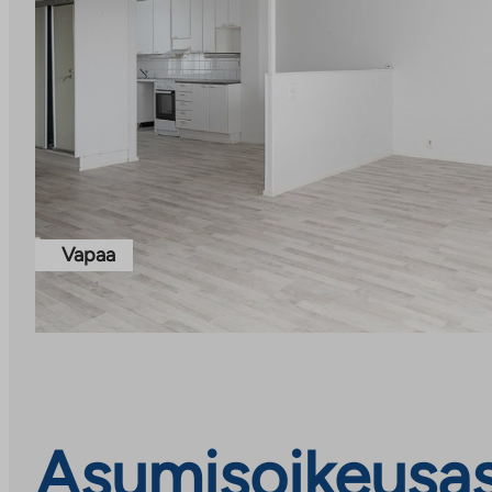
Vapaa
Asumisoikeusasu