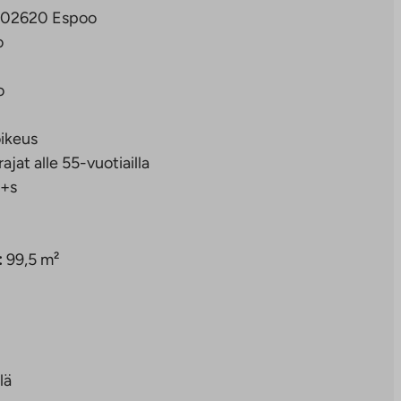
2, 02620 Espoo
o
o
ikeus
rajat alle 55-vuotiailla
+s
:
99,5 m²
lä