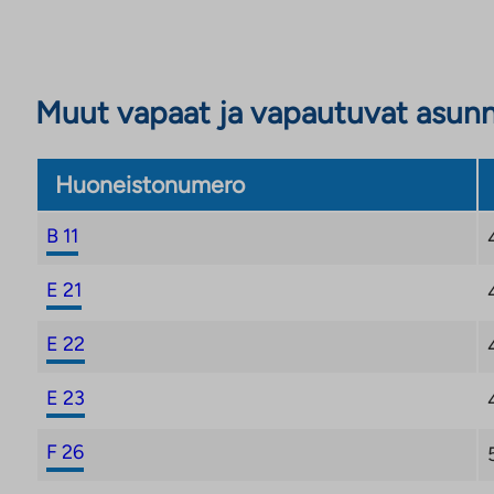
Muut vapaat ja vapautuvat asun
Huoneistonumero
B 11
E 21
E 22
E 23
F 26