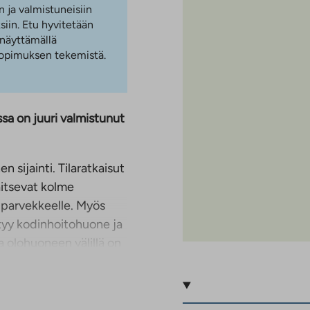
n ja valmistuneisiin
iin. Etu hyvitetään
 näyttämällä
 sopimuksen tekemistä.
sa on juuri valmistunut
 sijainti. Tilaratkaisut
aitsevat kolme
parvekkeelle. Myös
ytyy kodinhoitohuone ja
a olohuoneen välillä on
ailupöydän keittiön
 omalle takapihalle,
kerrassa on harmaa