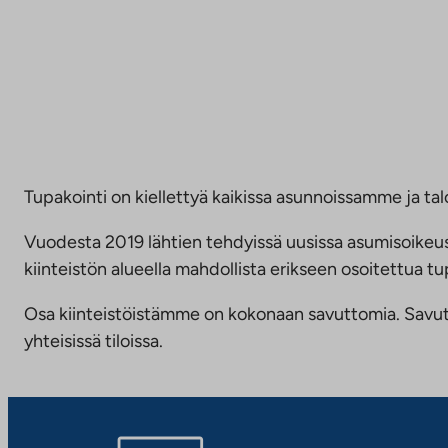
Tupakointi on kiellettyä kaikissa asunnoissamme ja talo
Vuodesta 2019 lähtien tehdyissä uusissa asumisoike
kiinteistön alueella mahdollista erikseen osoitettua
Osa kiinteistöistämme on kokonaan savuttomia. Savuttomu
yhteisissä tiloissa.