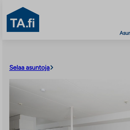
TA.fi
Asu
Siirry
sisältöön
Selaa asuntoja