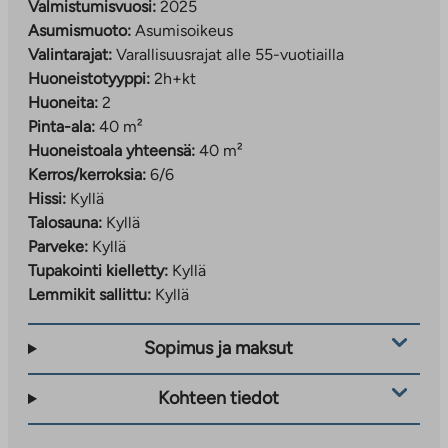
Valmistumisvuosi:
2025
Keran asemalta junamatka Leppävaaraan n. 4
Asumismuoto:
Asumisoikeus
minuuttia ja Helsingin keskustaan n. 20 minuuttia
Valintarajat:
Varallisuusrajat alle 55-vuotiailla
Autoilijoille sujuvat yhteydet Turun moottoritielle
Huoneistotyyppi:
2h+kt
ja Kehä II:lle
Huoneita:
2
Kevyen liikenteen väylät mahdollistavat
Pinta-ala:
40 m²
turvallisen liikkumisen kävellen ja pyöräillen
Huoneistoala yhteensä:
40 m²
Kerros/kerroksia:
6/6
Hakeminen ja lisätiedot:
Hissi:
Kyllä
Asumisoikeusasunnot (Viilivati 2)
Talosauna:
Kyllä
Tee hakemus:
Parveke:
Kyllä
ta.fi/asuntohakemukset/asumisoikeushakemus
Tupakointi kielletty:
Kyllä
Lemmikit sallittu:
Kyllä
Hakemusta täyttäessä valitse uudiskohde ja
toivekohteeksi
Viilivati 2
.
Sopimus ja maksut
Lisätiedot: tuija.rajamaki@ta.fi
Kohteen tiedot