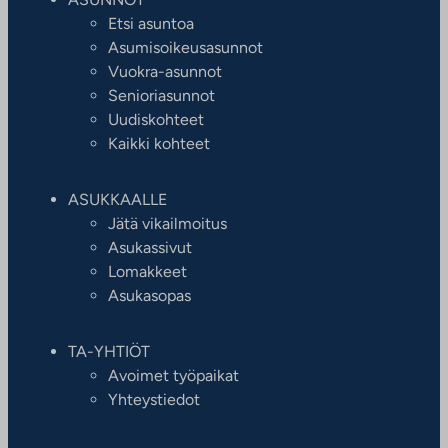
Etsi asuntoa
Asumisoikeusasunnot
Vuokra-asunnot
Senioriasunnot
Uudiskohteet
Kaikki kohteet
ASUKKAALLE
Jätä vikailmoitus
Asukassivut
Lomakkeet
Asukasopas
TA-YHTIÖT
Avoimet työpaikat
Yhteystiedot