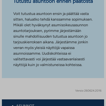
Tutustu asuntoon ennen päätöstä
Voit tutustua asuntoon ensin ja päättää vasta
sitten, haluatko tehdä kanssamme sopimuksen.
Mikäli olet hyväksynyt asumisoikeusasunnon
asuntotarjouksen, pyrimme järjestämään
sinulle mahdollisuuden tutustua asuntoon jo
tarjouskierroksen aikana. Järjestämme jonkin
verran myös yleisiä näyttöjä vapaissa
asunnoissamme. Uudiskohteissa ei
valitettavasti voi järjestää vastaavanlaisesti
näyttöjä kuin jo valmistuneissa kohteissa.
Versio 260624.2016
ASUNNOT