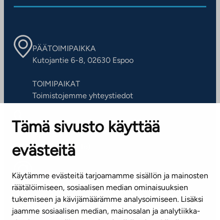
PÄÄTOIMIPAIKKA
Kutojantie 6-8, 02630 Espoo
TOIMIPAIKAT
Toimistojemme yhteystiedot
Tämä sivusto käyttää
ASIAKASPALVELUKESKUS
Puh. 045 7734 3777
evästeitä
(arkisin klo 8-16)
info@ta.fi
Käytämme evästeitä tarjoamamme sisällön ja mainosten
räätälöimiseen, sosiaalisen median ominaisuuksien
tukemiseen ja kävijämäärämme analysoimiseen. Lisäksi
jaamme sosiaalisen median, mainosalan ja analytiikka-
Tilaa uutiskirje