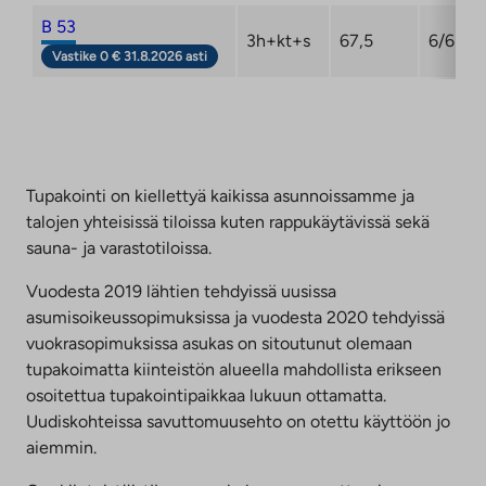
B 53
3h+kt+s
67,5
6/6
Vastike 0 € 31.8.2026 asti
Tupakointi on kiellettyä kaikissa asunnoissamme ja
talojen yhteisissä tiloissa kuten rappukäytävissä sekä
sauna- ja varastotiloissa.
Vuodesta 2019 lähtien tehdyissä uusissa
asumisoikeussopimuksissa ja vuodesta 2020 tehdyissä
vuokrasopimuksissa asukas on sitoutunut olemaan
tupakoimatta kiinteistön alueella mahdollista erikseen
osoitettua tupakointipaikkaa lukuun ottamatta.
Uudiskohteissa savuttomuusehto on otettu käyttöön jo
aiemmin.