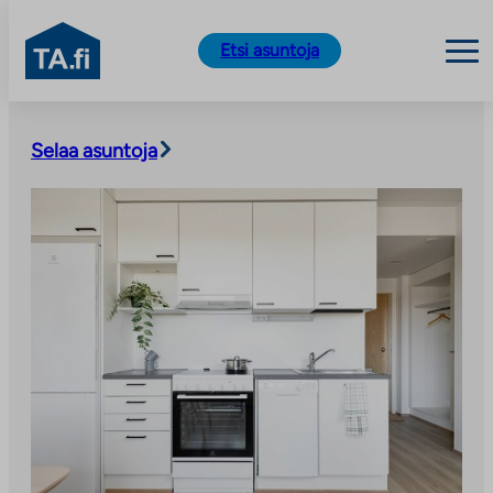
TA.fi
Etsi asuntoja
Siirry
sisältöön
Selaa asuntoja