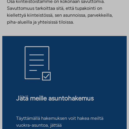
Osa kiinteistöistämme on kokonaan savuttomia.
Savuttomuus tarkoittaa sitä, että tupakointi on
kiellettyä kiinteistössä, sen asunnoissa, parvekkeilla,
piha-alueilla ja yhteisissä tiloissa.
Jätä meille asuntohakemus
Täyttämällä hakemuksen voit hakea meiltä
vuokra-asuntoa, jättää