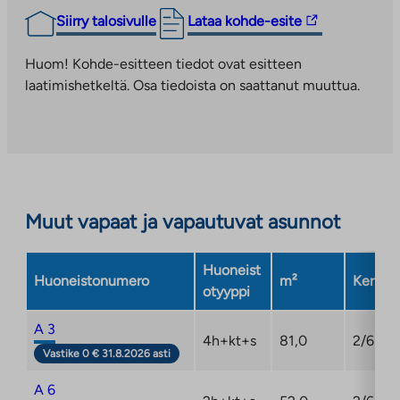
Vuokra-asunnot (Maitovadinkatu 11)
Linkki
Siirry talosivulle
Lataa kohde-esite
Tee hakemus:
ta.fi/asuntohakemukset/vuokrahakemus
vie
Lisätiedot: roope.kalanti@ta.fi
ulkopuoliseen
Huom! Kohde-esitteen tiedot ovat esitteen
palveluun.
laatimishetkeltä. Osa tiedoista on saattanut muuttua.
Linkki
aukeaa
uuteen
välilehteen
Muut vapaat ja vapautuvat asunnot
Huoneist
Huoneistonumero
m²
Kerros
otyyppi
A 3
4h+kt+s
81,0
2/6
Vastike 0 € 31.8.2026 asti
A 6