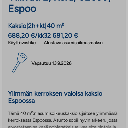
Espoo
Kaksio
|
2h+kt
|
40 m²
688,20 €/kk
32 681,20 €
Käyttövastike
Alustava asumisoikeusmaksu
Vapautuu 13.9.2026
Ylimmän kerroksen valoisa kaksio
Espoossa
Tämä 40 m²:n asumisoikeuskaksio sijaitsee ylimmässä
kerroksessa Espoossa. Asunto sopii hyvin arkeen, jossa
arvostetaan selkeää pohjaratkaisua, vaaleita pintoja ja