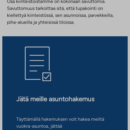
Osa kiinteistöistämme on kokonaan savuttomia.
Savuttomuus tarkoittaa sitä, että tupakointi on
kiellettyä kiinteistössä, sen asunnoissa, parvekkeilla,
piha-alueilla ja yhteisissä tiloissa.
Jätä meille asuntohakemus
Täyttämällä hakemuksen voit hakea meiltä
vuokra-asuntoa, jättää