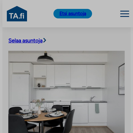
TA.fi
Etsi asuntoja
Siirry
sisältöön
Selaa asuntoja