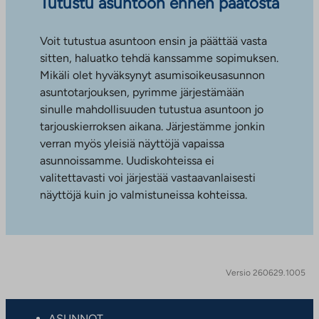
Tutustu asuntoon ennen päätöstä
Voit tutustua asuntoon ensin ja päättää vasta
sitten, haluatko tehdä kanssamme sopimuksen.
Mikäli olet hyväksynyt asumisoikeusasunnon
asuntotarjouksen, pyrimme järjestämään
sinulle mahdollisuuden tutustua asuntoon jo
tarjouskierroksen aikana. Järjestämme jonkin
verran myös yleisiä näyttöjä vapaissa
asunnoissamme. Uudiskohteissa ei
valitettavasti voi järjestää vastaavanlaisesti
näyttöjä kuin jo valmistuneissa kohteissa.
Versio 260629.1005
ASUNNOT