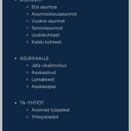
Etsi asuntoa
Asumisoikeusasunnot
Vuokra-asunnot
Senioriasunnot
Uudiskohteet
Kaikki kohteet
ASUKKAALLE
Jätä vikailmoitus
Asukassivut
Lomakkeet
Asukasopas
TA-YHTIÖT
Avoimet työpaikat
Yhteystiedot