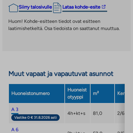
Lisätiedot: tuija.rajamaki@ta.fi
Linkki
Siirry talosivulle
Lataa kohde-esite
vie
ulkopuoliseen
Huom! Kohde-esitteen tiedot ovat esitteen
Vuokra-asunnot (Maitovadinkatu 11)
palveluun.
laatimishetkeltä. Osa tiedoista on saattanut muuttua.
Tee hakemus:
ta.fi/asuntohakemukset/vuokrahakemus
Linkki
aukeaa
Lisätiedot: roope.kalanti@ta.fi
uuteen
välilehteen
Muut vapaat ja vapautuvat asunnot
Huoneist
Huoneistonumero
m²
Kerros
otyyppi
A 3
4h+kt+s
81,0
2/6
Vastike 0 € 31.8.2026 asti
A 6