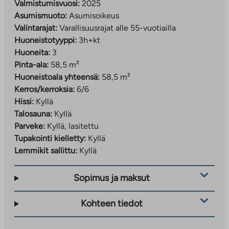
Valmistuttuaan Kera on noin 16 000 asukkaan
Valmistumisvuosi:
2025
kaupunginosa
Asumismuoto:
Asumisoikeus
Valintarajat:
Varallisuusrajat alle 55-vuotiailla
Liikenneyhteydet:
Huoneistotyyppi:
3h+kt
Huoneita:
3
Keran asemalta junamatka Leppävaaraan n. 4
Pinta-ala:
58,5 m²
minuuttia ja Helsingin keskustaan n. 20 minuuttia
Huoneistoala yhteensä:
58,5 m²
Autoilijoille sujuvat yhteydet Turun moottoritielle
Kerros/kerroksia:
6/6
ja Kehä II:lle
Hissi:
Kyllä
Kevyen liikenteen väylät mahdollistavat
Talosauna:
Kyllä
turvallisen liikkumisen kävellen ja pyöräillen
Parveke:
Kyllä, lasitettu
Hakeminen ja lisätiedot:
Tupakointi kielletty:
Kyllä
Lemmikit sallittu:
Kyllä
Asumisoikeusasunnot (Viilivati 2)
Tee hakemus:
Sopimus ja maksut
ta.fi/asuntohakemukset/asumisoikeushakemus
Hakemusta täyttäessä valitse uudiskohde ja
Kohteen tiedot
toivekohteeksi
Viilivati 2
.