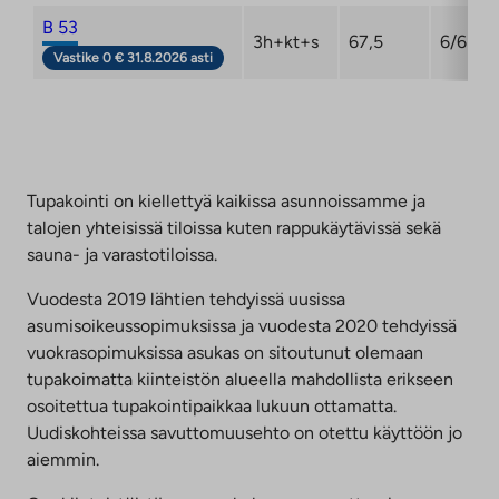
B 53
3h+kt+s
67,5
6/6
Vastike 0 € 31.8.2026 asti
Tupakointi on kiellettyä kaikissa asunnoissamme ja
talojen yhteisissä tiloissa kuten rappukäytävissä sekä
sauna- ja varastotiloissa.
Vuodesta 2019 lähtien tehdyissä uusissa
asumisoikeussopimuksissa ja vuodesta 2020 tehdyissä
vuokrasopimuksissa asukas on sitoutunut olemaan
tupakoimatta kiinteistön alueella mahdollista erikseen
osoitettua tupakointipaikkaa lukuun ottamatta.
Uudiskohteissa savuttomuusehto on otettu käyttöön jo
aiemmin.