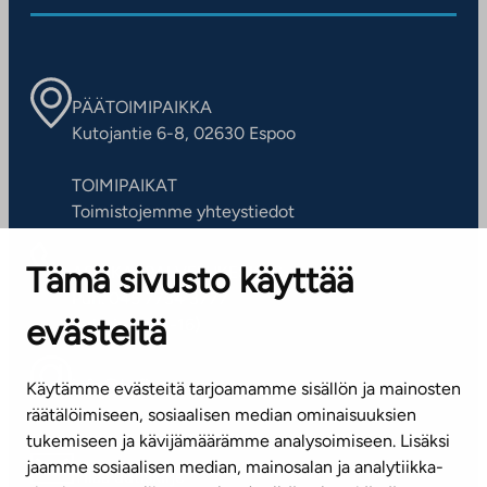
PÄÄTOIMIPAIKKA
Kutojantie 6-8, 02630 Espoo
TOIMIPAIKAT
Toimistojemme yhteystiedot
Tämä sivusto käyttää
ASIAKASPALVELUKESKUS
Puh. 045 7734 3777
evästeitä
(arkisin klo 8-16)
info@ta.fi
Käytämme evästeitä tarjoamamme sisällön ja mainosten
räätälöimiseen, sosiaalisen median ominaisuuksien
tukemiseen ja kävijämäärämme analysoimiseen. Lisäksi
jaamme sosiaalisen median, mainosalan ja analytiikka-
Tilaa uutiskirje