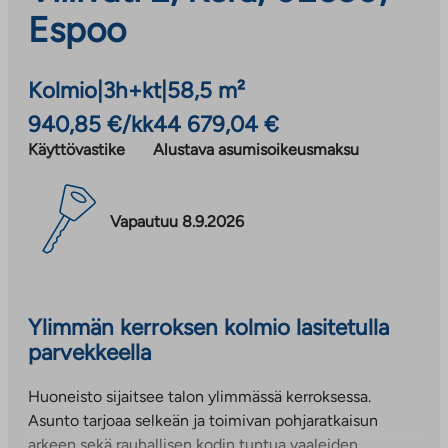
Espoo
Kolmio
|
3h+kt
|
58,5 m²
940,85 €/kk
44 679,04 €
Käyttövastike
Alustava asumisoikeusmaksu
Vapautuu 8.9.2026
Ylimmän kerroksen kolmio lasitetulla
parvekkeella
Huoneisto sijaitsee talon ylimmässä kerroksessa.
Asunto tarjoaa selkeän ja toimivan pohjaratkaisun
arkeen sekä rauhallisen kodin tuntua vaaleiden