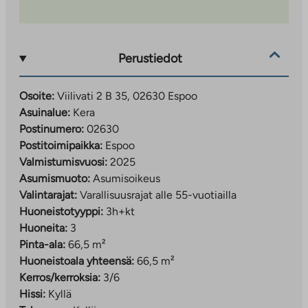
virkistysalueita
Valmistuttuaan Kera on noin 16 000 asukkaan
kaupunginosa
Perustiedot
Liikenneyhteydet:
Keran asemalta junamatka Leppävaaraan n. 4
Osoite:
Viilivati 2 B 35, 02630 Espoo
minuuttia ja Helsingin keskustaan n. 20 minuuttia
Asuinalue:
Kera
Autoilijoille sujuvat yhteydet Turun moottoritielle
Postinumero:
02630
ja Kehä II:lle
Postitoimipaikka:
Espoo
Kevyen liikenteen väylät mahdollistavat
Valmistumisvuosi:
2025
turvallisen liikkumisen kävellen ja pyöräillen
Asumismuoto:
Asumisoikeus
Valintarajat:
Varallisuusrajat alle 55-vuotiailla
Hakeminen ja lisätiedot:
Huoneistotyyppi:
3h+kt
Asumisoikeusasunnot (Viilivati 2)
Huoneita:
3
Tee hakemus:
Pinta-ala:
66,5 m²
ta.fi/asuntohakemukset/asumisoikeushakemus
Huoneistoala yhteensä:
66,5 m²
Kerros/kerroksia:
3/6
Hakemusta täyttäessä valitse uudiskohde ja
Hissi:
Kyllä
toivekohteeksi
Viilivati 2
.