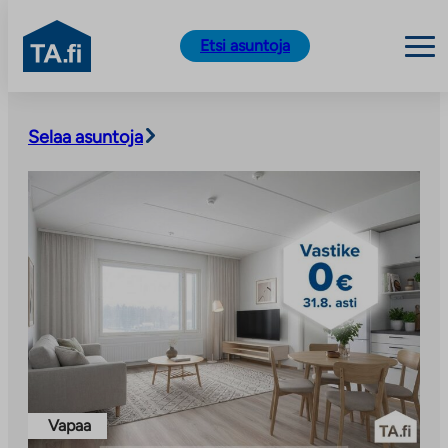
TA.fi
Etsi asuntoja
Siirry
sisältöön
Selaa asuntoja
Vapaa