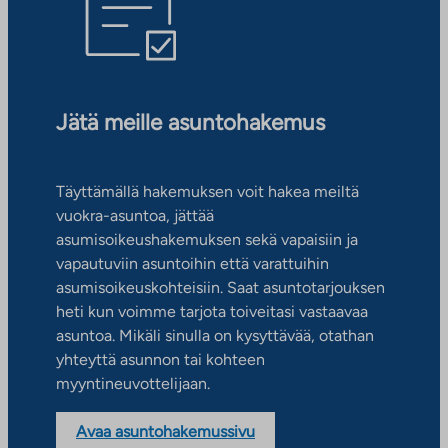
Jätä meille asuntohakemus
Täyttämällä hakemuksen voit hakea meiltä
vuokra-asuntoa, jättää
asumisoikeushakemuksen sekä vapaisiin ja
vapautuviin asuntoihin että varattuihin
asumisoikeuskohteisiin. Saat asuntotarjouksen
heti kun voimme tarjota toiveitasi vastaavaa
asuntoa. Mikäli sinulla on kysyttävää, otathan
yhteyttä asunnon tai kohteen
myyntineuvottelijaan.
Avaa asuntohakemussivu