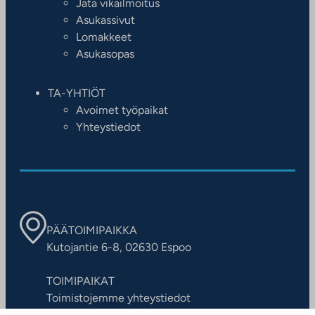
Jätä vikailmoitus
Asukassivut
Lomakkeet
Asukasopas
TA-YHTIÖT
Avoimet työpaikat
Yhteystiedot
PÄÄTOIMIPAIKKA
Kutojantie 6-8, 02630 Espoo
TOIMIPAIKAT
Toimistojemme yhteystiedot