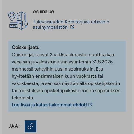
ulkopuoliseen
vie
Keran uudet kodit Espoossa – Viilivati 2 &
palveluun
ulkopuoliseen
Asuinalue
Maitovadinkatu 11
palveluun
Tulevaisuuden Kera tarjoaa urbaanin
Kehittyvälle Keran alueelle Espooseen on valmistunut
Linkki
asuinympäristön
uusi asuinkortteli, jossa on sekä vuokra- että
vie
ulkopuoliseen
asumisoikeusasuntoja. Asumisoikeus- ja vuokra-
palveluun.
asunnot ovat osa useamman talon korttelia, joiden
Opiskelijaetu
Linkki
yhteiskäytössä on vehreä sisäpiha oleskelu- ja
aukeaa
Opiskelijat saavat 2 viikkoa ilmaista muuttoaikaa
uuteen
leikkialueineen. Läheiseltä Keran juna-asemalta on vain
vapaisiin ja valmistuneisiin asuntoihin 31.8.2026
välilehteen
neljän minuutin junamatka Leppävaaraan ja 20
mennessä tehtyihin uusiin sopimuksiin. Etu
minuutin matka Helsingin keskustaan.
hyvitetään ensimmäisen kuun vuokrasta tai
vastikkeesta, ja sen saa näyttämällä opiskelijakortin
Monipuolinen asuntovalikoima
tai todistuksen opiskelupaikasta ennen sopimuksen
tekemistä.
Viilivati 2:
Asumisoikeusasuntoja
Linkki
Lue lisää ja katso tarkemmat ehdot!
kuusikerroksisessa talossa, jossa on kaksi
vie
portaikkoa. Asunnot ovat valmistuneet
ulkopuoliseen
toukokuussa 2025.
JAA:
palveluun.
Maitovadinkatu 11:
Vuokra-asuntoja kahdessa
Linkki