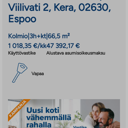
Viilivati 2, Kera, 02630,
Espoo
Kolmio
|
3h+kt
|
66,5 m²
1 018,35 €/kk
47 392,17 €
Käyttövastike
Alustava asumisoikeusmaksu
Vapaa