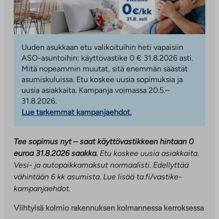
Uuden asukkaan etu valikoituihin heti vapaisiin
ASO-asuntoihin: käyttövastike 0 € 31.8.2026 asti.
Mitä nopeammin muutat, sitä enemmän säästät
asumiskuluissa. Etu koskee uusia sopimuksia ja
uusia asiakkaita. Kampanja voimassa 20.5.–
31.8.2026.
Lue tarkemmat kampanjaehdot.
Tee sopimus nyt – saat käyttövastikkeen hintaan 0
euroa 31.8.2026 saakka.
Etu koskee uusia asiakkaita.
Vesi- ja autopaikkamaksut normaalisti. Edellyttää
vähintään 6 kk asumista.
Lue lisää ta.fi/vastike-
kampanjaehdot.
Viihtyisä kolmio rakennuksen kolmannessa kerroksessa