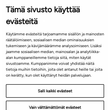
Tämä sivusto käyttää
ASIAKASPALVELUKESKUS
Puh. 045 7734 3777
evästeitä
(arkisin klo 8-16)
info@ta.fi
Käytämme evästeitä tarjoamamme sisällön ja mainosten
räätälöimiseen, sosiaalisen median ominaisuuksien
tukemiseen ja kävijämäärämme analysoimiseen. Lisäksi
jaamme sosiaalisen median, mainosalan ja analytiikka-
Tilaa uutiskirje
alan kumppaneillemme tietoja siitä, miten käytät
sivustoamme. Kumppanimme voivat yhdistää näitä
Mediapankki
tietoja muihin tietoihin, joita olet antanut heille tai joita
on kerätty, kun olet käyttänyt heidän palvelujaan.
Käyttöehdot
Tietosuojaseloste
Saavutettavuusseloste
Salli kaikki evästeet
Näytä evästeasetukseni
Vain välttämättömät evästeet