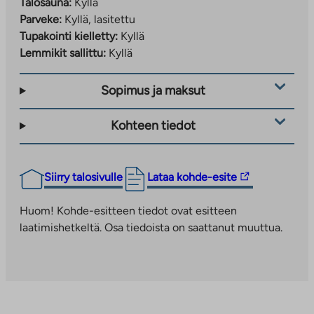
Talosauna:
Kyllä
Parveke:
Kyllä, lasitettu
Lisätiedot: tuija.rajamaki@ta.fi
Tupakointi kielletty:
Kyllä
Lemmikit sallittu:
Kyllä
Vuokra-asunnot (Maitovadinkatu 11)
Sopimus ja maksut
Tee hakemus:
ta.fi/asuntohakemukset/vuokrahakemus
Kohteen tiedot
Lisätiedot: roope.kalanti@ta.fi
Linkki
Siirry talosivulle
Lataa kohde-esite
vie
ulkopuoliseen
Huom! Kohde-esitteen tiedot ovat esitteen
palveluun.
laatimishetkeltä. Osa tiedoista on saattanut muuttua.
Linkki
aukeaa
uuteen
välilehteen