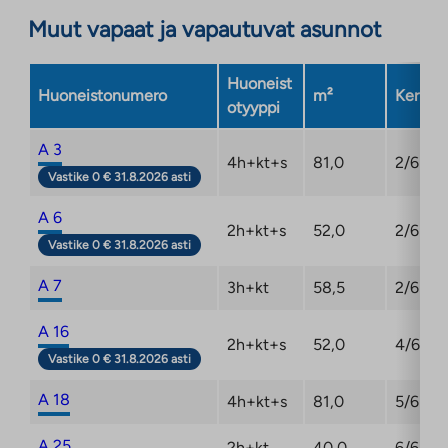
Muut vapaat ja vapautuvat asunnot
Huoneist
Huoneistonumero
m²
Kerros
otyyppi
A 3
4h+kt+s
81,0
2/6
Vastike 0 € 31.8.2026 asti
A 6
2h+kt+s
52,0
2/6
Vastike 0 € 31.8.2026 asti
A 7
3h+kt
58,5
2/6
A 16
2h+kt+s
52,0
4/6
Vastike 0 € 31.8.2026 asti
A 18
4h+kt+s
81,0
5/6
A 25
2h+kt
40,0
6/6