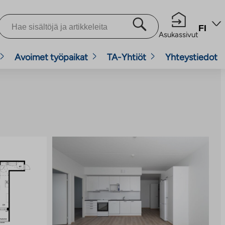
FI
Asukassivut
Avoimet työpaikat
TA-Yhtiöt
Yhteystiedot