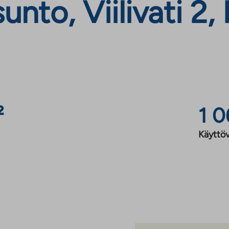
nto, Viilivati 2,
²
1 0
Käyttöv