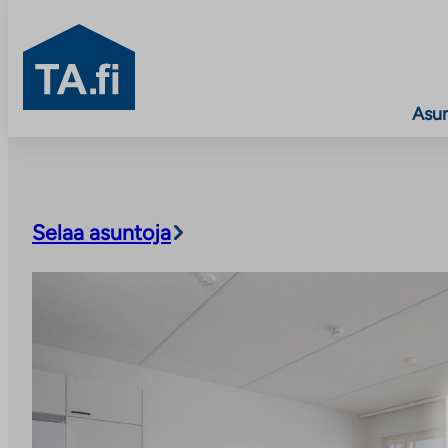
TA.fi
Asu
Siirry
sisältöön
Selaa asuntoja