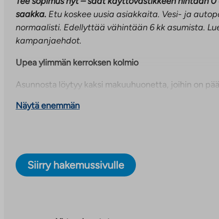
Tee sopimus nyt – saat käyttövastikkeen hintaan 0
saakka.
Etu koskee uusia asiakkaita. Vesi- ja aut
normaalisti. Edellyttää vähintään 6 kk asumista.
Lue
kampanjaehdot.
Upea ylimmän kerroksen kolmio
Asunnosta löytyy kaksi makuuhuonetta, joihin on pä
Olohuoneesta pääsee asunnon lasikaiteiselle parvek
Näytä enemmän
yhteydestä löytyy oma ihana sauna. Tilava avokeittiö 
valaistu olohuone yhdistävät ruokailuhetket ja rento
keittiöstä löytyy valmiiksi astianpesukone ja kylpyh
pyykinpesukoneelle. Maantasokerroksessa sijaitsee yh
irtainvarastot, ulkoiluväline- ja lastenvaunuvarasto, s
Siirry hakemussivulle
kuivaushuone.
Osa huoneiston kuvista on sisustettu tekoälyä käyttä