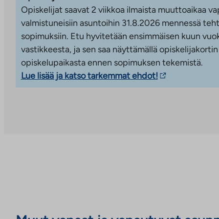
talopesulat ja kuivaushuoneet sekä ulkoilu- ja 
Opiskelijat saavat 2 viikkoa ilmaista muuttoaikaa vap
valmistuneisiin asuntoihin 31.8.2026 mennessä teht
Autopaikan
hinta on 20 €/kk (lämpöpistokkeeton). Py
sopimuksiin. Etu hyvitetään ensimmäisen kuun vuok
rakennetaan myöhemmin.
vastikkeesta, ja sen saa näyttämällä opiskelijakortin
opiskelupaikasta ennen sopimuksen tekemistä.
Kohteessa on
DNAn kiinteistölaajakaista
, jonka per
Linkki
Lue lisää ja katso tarkemmat ehdot!
kuuluu vastikkeeseen/vuokraan.
vie
Alueen palvelut ja ympäristö:
ulkopuoliseen
palveluun.
Alueelle on suunnitteilla päiväkoteja, kouluja ja 
Linkki
Valmistuttuaan Kera on noin 16 000 asukkaan 
aukeaa
uuteen
Liikenneyhteydet:
välilehteen
Keran asemalta junamatka Leppävaaraan n. 4 mi
keskustaan n. 20 minuuttia
Autoilijoille sujuvat yhteydet Turun moottoritiell
Kevyen liikenteen väylät mahdollistavat turvalli