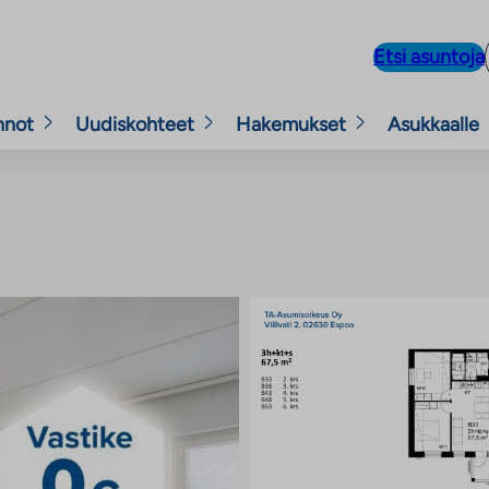
Etsi asuntoja
nnot
Uudiskohteet
Hakemukset
Asukkaalle