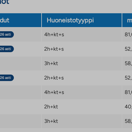
not
dut
Huoneistotyyppi
m
4h+kt+s
81
26 asti
shakemus
2h+kt+s
52
26 asti
hteeksi
Viilivati 2
.
3h+kt
58
2h+kt+s
52
26 asti
4h+kt+s
81
us
2h+kt
40
3h+kt
58