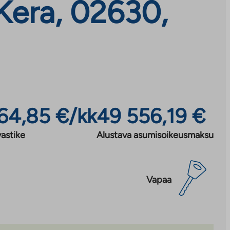
 Kera, 02630,
64,85 €/kk
49 556,19 €
astike
Alustava asumisoikeusmaksu
Vapaa