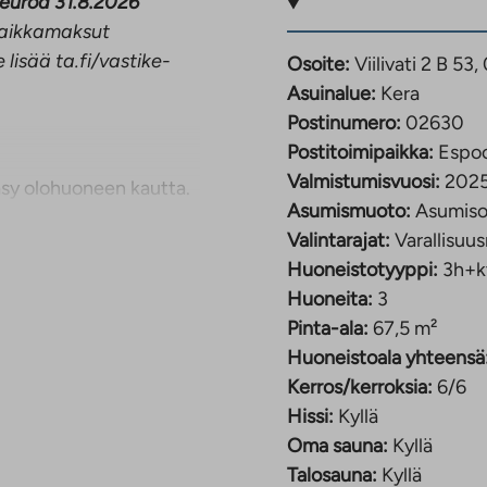
 euroa 31.8.2026
opaikkamaksut
 lisää ta.fi/vastike-
Osoite:
Viilivati 2 B 5
Asuinalue:
Kera
Postinumero:
02630
Postitoimipaikka:
Espo
Valmistumisvuosi:
202
äsy olohuoneen kautta.
Asumismuoto:
Asumiso
keelle ja kylpyhuoneen
Valintarajat:
Varallisuus
ja kahdella ikkunalla
Huoneistotyyppi:
3h+k
utumisen. Toimivasta
Huoneita:
3
uoneessa on paikka
Pinta-ala:
67,5 m²
teistilat, kuten
Huoneistoala yhteensä
aunatila, pesula ja
Kerros/kerroksia:
6/6
Hissi:
Kyllä
en.
Oma sauna:
Kyllä
Talosauna:
Kyllä