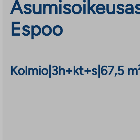
Asumisoikeusasu
Espoo
Kolmio
|
3h+kt+s
|
67,5 m