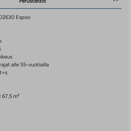
Perustiedot
3, 02630 Espoo
o
5
ikeus
rajat alle 55-vuotiailla
t+s
:
67,5 m²