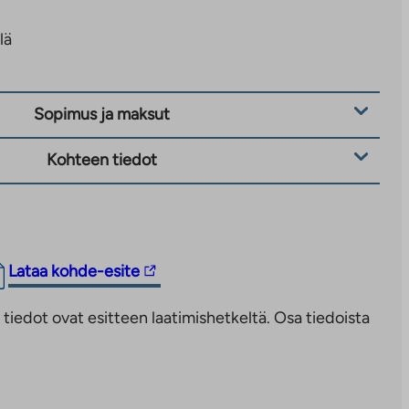
lä
Sopimus ja maksut
Kohteen tiedot
Linkki
Lataa kohde-esite
vie
iedot ovat esitteen laatimishetkeltä. Osa tiedoista
ulkopuoliseen
palveluun.
Linkki
aukeaa