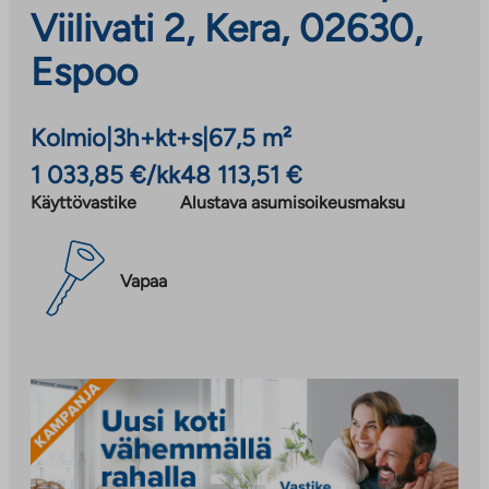
Viilivati 2, Kera, 02630,
Espoo
Kolmio
|
3h+kt+s
|
67,5 m²
1 033,85 €/kk
48 113,51 €
Käyttövastike
Alustava asumisoikeusmaksu
Vapaa