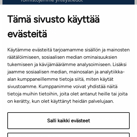
Tämä sivusto käyttää
ASIAKASPALVELUKESKUS
Puh. 045 7734 3777
evästeitä
(arkisin klo 8-16)
info@ta.fi
Käytämme evästeitä tarjoamamme sisällön ja mainosten
räätälöimiseen, sosiaalisen median ominaisuuksien
tukemiseen ja kävijämäärämme analysoimiseen. Lisäksi
jaamme sosiaalisen median, mainosalan ja analytiikka-
Tilaa uutiskirje
alan kumppaneillemme tietoja siitä, miten käytät
sivustoamme. Kumppanimme voivat yhdistää näitä
Mediapankki
tietoja muihin tietoihin, joita olet antanut heille tai joita
on kerätty, kun olet käyttänyt heidän palvelujaan.
Käyttöehdot
Tietosuojaseloste
Saavutettavuusseloste
Salli kaikki evästeet
Näytä evästeasetukseni