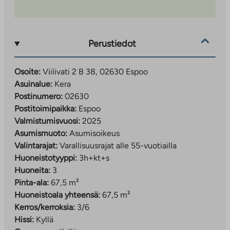
ja Kehä II:lle
Kevyen liikenteen väylät mahdollistavat
turvallisen liikkumisen kävellen ja pyöräillen
Perustiedot
Hakeminen ja lisätiedot:
Asumisoikeusasunnot (Viilivati 2)
Osoite:
Viilivati 2 B 38, 02630 Espoo
Tee hakemus:
Asuinalue:
Kera
ta.fi/asuntohakemukset/asumisoikeushakemus
Postinumero:
02630
Postitoimipaikka:
Espoo
Hakemusta täyttäessä valitse uudiskohde ja
Valmistumisvuosi:
2025
toivekohteeksi
Viilivati 2
.
Asumismuoto:
Asumisoikeus
Valintarajat:
Varallisuusrajat alle 55-vuotiailla
Lisätiedot: tuija.rajamaki@ta.fi
Huoneistotyyppi:
3h+kt+s
Huoneita:
3
Pinta-ala:
67,5 m²
Vuokra-asunnot (Maitovadinkatu 11)
Huoneistoala yhteensä:
67,5 m²
Tee hakemus:
ta.fi/asuntohakemukset/vuokrahakemus
Kerros/kerroksia:
3/6
Hissi:
Kyllä
Lisätiedot: roope.kalanti@ta.fi