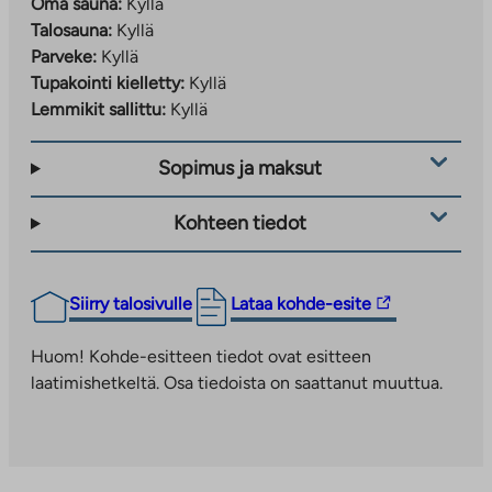
Oma sauna:
Kyllä
Talosauna:
Kyllä
Parveke:
Kyllä
Tupakointi kielletty:
Kyllä
Lemmikit sallittu:
Kyllä
Sopimus ja maksut
Kohteen tiedot
Linkki
Siirry talosivulle
Lataa kohde-esite
vie
ulkopuoliseen
Huom! Kohde-esitteen tiedot ovat esitteen
palveluun.
laatimishetkeltä. Osa tiedoista on saattanut muuttua.
Linkki
aukeaa
uuteen
välilehteen