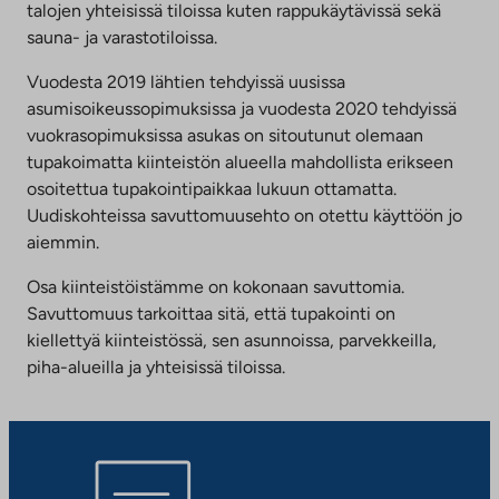
talojen yhteisissä tiloissa kuten rappukäytävissä sekä
sauna- ja varastotiloissa.
Vuodesta 2019 lähtien tehdyissä uusissa
asumisoikeussopimuksissa ja vuodesta 2020 tehdyissä
vuokrasopimuksissa asukas on sitoutunut olemaan
tupakoimatta kiinteistön alueella mahdollista erikseen
osoitettua tupakointipaikkaa lukuun ottamatta.
Uudiskohteissa savuttomuusehto on otettu käyttöön jo
aiemmin.
Osa kiinteistöistämme on kokonaan savuttomia.
Savuttomuus tarkoittaa sitä, että tupakointi on
kiellettyä kiinteistössä, sen asunnoissa, parvekkeilla,
piha-alueilla ja yhteisissä tiloissa.