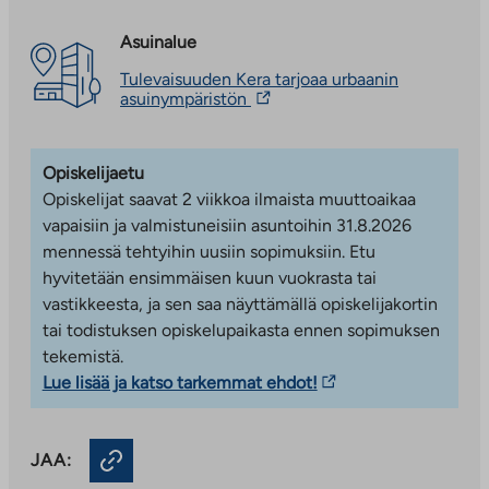
ulkopuoliseen
vie
leikkialueineen. Läheiseltä Keran juna-asemalta on vain
palveluun
ulkopuoliseen
neljän minuutin junamatka Leppävaaraan ja 20
Asuinalue
palveluun
minuutin matka Helsingin keskustaan.
Tulevaisuuden Kera tarjoaa urbaanin
Linkki
asuinympäristön
Monipuolinen asuntovalikoima
vie
ulkopuoliseen
Viilivati 2:
Asumisoikeusasuntoja
palveluun.
Opiskelijaetu
kuusikerroksisessa talossa, jossa on kaksi
Linkki
aukeaa
Opiskelijat saavat 2 viikkoa ilmaista muuttoaikaa
portaikkoa. Asunnot ovat valmistuneet
uuteen
vapaisiin ja valmistuneisiin asuntoihin 31.8.2026
toukokuussa 2025.
välilehteen
mennessä tehtyihin uusiin sopimuksiin. Etu
Maitovadinkatu 11:
Vuokra-asuntoja kahdessa
hyvitetään ensimmäisen kuun vuokrasta tai
kuusikerroksessa talossa. Asunnot ovat
vastikkeesta, ja sen saa näyttämällä opiskelijakortin
valmistuneet marraskuun 2025 lopussa.
tai todistuksen opiskelupaikasta ennen sopimuksen
Koteja on monenlaisiin elämäntilanteisiin:
tekemistä.
asumisoikeusasuntoja kompaktista yksiöstä
Linkki
Lue lisää ja katso tarkemmat ehdot!
neljän huoneen asuntoihin sekä vuokra-asuntoja
vie
kaksioista neliöihin. Yhteisissä tiloissa on
ulkopuoliseen
irtainvarastot, saunatilat, talopesulat ja
JAA:
palveluun.
kuivaushuoneet sekä ulkoilu- ja
Linkki