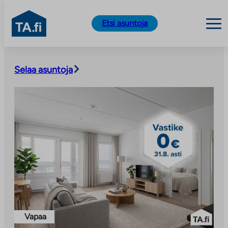
TA.fi
Etsi asuntoja
Siirry
sisältöön
Selaa asuntoja
Vapaa