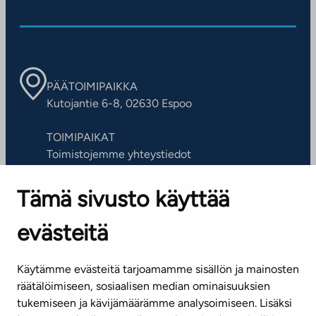
PÄÄTOIMIPAIKKA
Kutojantie 6-8, 02630 Espoo
TOIMIPAIKAT
Toimistojemme yhteystiedot
Tämä sivusto käyttää
ASIAKASPALVELUKESKUS
Puh. 045 7734 3777
evästeitä
(arkisin klo 8-16)
info@ta.fi
Käytämme evästeitä tarjoamamme sisällön ja mainosten
räätälöimiseen, sosiaalisen median ominaisuuksien
tukemiseen ja kävijämäärämme analysoimiseen. Lisäksi