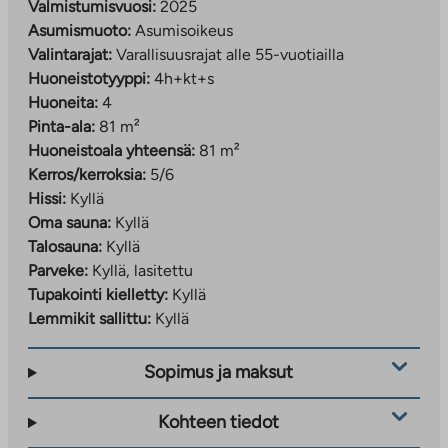
Valmistumisvuosi:
2025
kuivaushuoneet sekä ulkoilu- ja
Asumismuoto:
Asumisoikeus
lastenvaunuvarastot.
Valintarajat:
Varallisuusrajat alle 55-vuotiailla
Huoneistotyyppi:
4h+kt+s
Autopaikan
hinta on 20 €/kk (lämpöpistokkeeton).
Huoneita:
4
Pysäköintilaitos rakennetaan myöhemmin.
Pinta-ala:
81 m²
Kohteessa on
DNAn kiinteistölaajakaista
, jonka
Huoneistoala yhteensä:
81 m²
perusnopeus 50 Mbit/s kuuluu
Kerros/kerroksia:
5/6
vastikkeeseen/vuokraan.
Hissi:
Kyllä
Oma sauna:
Kyllä
Alueen palvelut ja ympäristö:
Talosauna:
Kyllä
Parveke:
Kyllä, lasitettu
Alueelle on suunnitteilla päiväkoteja, kouluja ja
Tupakointi kielletty:
Kyllä
virkistysalueita
Lemmikit sallittu:
Kyllä
Valmistuttuaan Kera on noin 16 000 asukkaan
kaupunginosa
Sopimus ja maksut
Liikenneyhteydet:
Kohteen tiedot
Keran asemalta junamatka Leppävaaraan n. 4