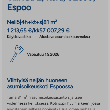
Espoo
Neliö
|
4h+kt+s
|
81 m²
1 213,65 €/kk
57 007,29 €
Käyttövastike
Alustava asumisoikeusmaksu
Vapautuu 1.9.2026
Viihtyisä neljän huoneen
asumisoikeuskoti Espoossa
Tämä 81 m²:n asumisoikeusasunto sijaitsee
viidennessä kerroksessa. Koti sopii hyvin arkeen, jossa
arvostetaan selkeää pohjaratkaisua, omaa rauhaa ja