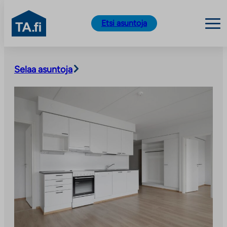
TA.fi
Etsi asuntoja
Siirry
sisältöön
Selaa asuntoja