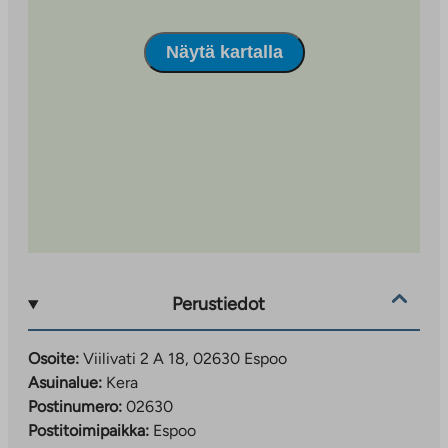
asunnot ovat osa useamman talon korttelia, joiden
yhteiskäytössä on vehreä sisäpiha oleskelu- ja
Näytä kartalla
leikkialueineen. Läheiseltä Keran juna-asemalta on vain
neljän minuutin junamatka Leppävaaraan ja 20
minuutin matka Helsingin keskustaan.
Monipuolinen asuntovalikoima
Viilivati 2:
Asumisoikeusasuntoja
kuusikerroksisessa talossa, jossa on kaksi
portaikkoa. Asunnot ovat valmistuneet
toukokuussa 2025.
Maitovadinkatu 11:
Vuokra-asuntoja kahdessa
kuusikerroksessa talossa. Asunnot ovat
Perustiedot
valmistuneet marraskuun 2025 lopussa.
Koteja on monenlaisiin elämäntilanteisiin:
Osoite:
Viilivati 2 A 18, 02630 Espoo
asumisoikeusasuntoja kompaktista yksiöstä
Asuinalue:
Kera
neljän huoneen asuntoihin sekä vuokra-asuntoja
Postinumero:
02630
kaksioista neliöihin. Yhteisissä tiloissa on
Postitoimipaikka:
Espoo
irtainvarastot, saunatilat, talopesulat ja