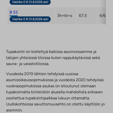
Vastike 0 € 31.8.2026 asti
B 53
3h+kt+s
67,5
6/6
Vastike 0 € 31.8.2026 asti
Tupakointi on kiellettyä kaikissa asunnoissamme ja
talojen yhteisissä tiloissa kuten rappukäytävissä sekä
sauna- ja varastotiloissa.
Vuodesta 2019 lähtien tehdyissä uusissa
asumisoikeussopimuksissa ja vuodesta 2020 tehdyissä
vuokrasopimuksissa asukas on sitoutunut olemaan
tupakoimatta kiinteistön alueella mahdollista erikseen
osoitettua tupakointipaikkaa lukuun ottamatta.
Uudiskohteissa savuttomuusehto on otettu käyttöön jo
aiemmin.