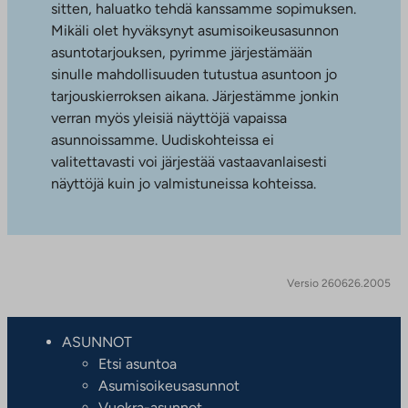
sitten, haluatko tehdä kanssamme sopimuksen.
Mikäli olet hyväksynyt asumisoikeusasunnon
asuntotarjouksen, pyrimme järjestämään
sinulle mahdollisuuden tutustua asuntoon jo
tarjouskierroksen aikana. Järjestämme jonkin
verran myös yleisiä näyttöjä vapaissa
asunnoissamme. Uudiskohteissa ei
valitettavasti voi järjestää vastaavanlaisesti
näyttöjä kuin jo valmistuneissa kohteissa.
Versio 260626.2005
ASUNNOT
Etsi asuntoa
Asumisoikeusasunnot
Vuokra-asunnot