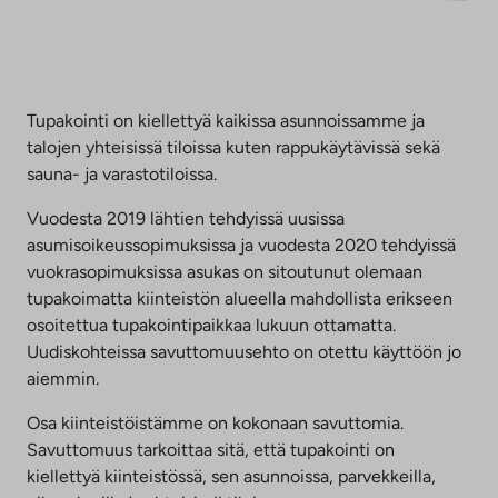
Tupakointi on kiellettyä kaikissa asunnoissamme ja
talojen yhteisissä tiloissa kuten rappukäytävissä sekä
sauna- ja varastotiloissa.
Vuodesta 2019 lähtien tehdyissä uusissa
asumisoikeussopimuksissa ja vuodesta 2020 tehdyissä
vuokrasopimuksissa asukas on sitoutunut olemaan
tupakoimatta kiinteistön alueella mahdollista erikseen
osoitettua tupakointipaikkaa lukuun ottamatta.
Uudiskohteissa savuttomuusehto on otettu käyttöön jo
aiemmin.
Osa kiinteistöistämme on kokonaan savuttomia.
Savuttomuus tarkoittaa sitä, että tupakointi on
kiellettyä kiinteistössä, sen asunnoissa, parvekkeilla,