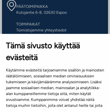
PÄÄTOIMIPAIKKA
Kutojantie 6-8, 02630 Espoo
TOIMIPAIKAT
Toimistojemme yhteystiedot
Tämä sivusto käyttää
ASIAKASPALVELUKESKUS
Puh. 045 7734 3777
evästeitä
(arkisin klo 8-16)
info@ta.fi
Käytämme evästeitä tarjoamamme sisällön ja mainosten
räätälöimiseen, sosiaalisen median ominaisuuksien
tukemiseen ja kävijämäärämme analysoimiseen. Lisäksi
jaamme sosiaalisen median, mainosalan ja analytiikka-
Tilaa uutiskirje
alan kumppaneillemme tietoja siitä, miten käytät
sivustoamme. Kumppanimme voivat yhdistää näitä
Mediapankki
tietoja muihin tietoihin, joita olet antanut heille tai joita