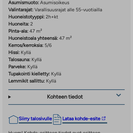
Asumismuoto:
Asumisoikeus
Valintarajat:
Varallisuusrajat alle 55-vuotiailla
Huoneistotyyppi:
2h+kt
Huoneita:
2
Pinta-ala:
47 m²
Huoneistoala yhteensä:
47 m²
Kerros/kerroksia:
5/6
Hissi:
Kyllä
Talosauna:
Kyllä
Parveke:
Kyllä
Tupakointi kielletty:
Kyllä
Lemmikit sallittu:
Kyllä
Kohteen tiedot
Linkki
Siirry talosivulle
Lataa kohde-esite
vie
ulkopuoliseen
Huom! Kohde-esitteen tiedot ovat esitteen