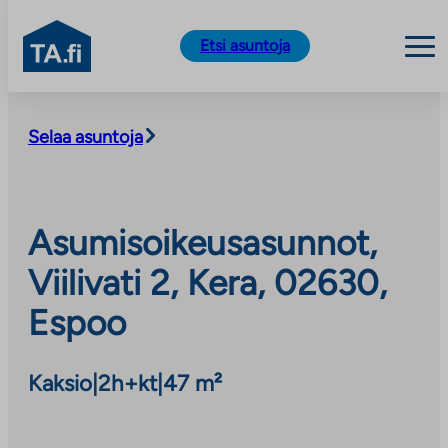
TA.fi
Etsi asuntoja
Siirry
sisältöön
Selaa asuntoja
Asumisoikeusasunnot,
Viilivati 2, Kera, 02630,
Espoo
Kaksio
|
2h+kt
|
47 m²