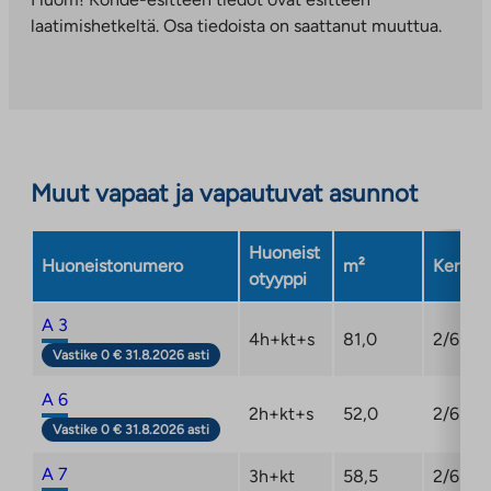
palveluun.
laatimishetkeltä. Osa tiedoista on saattanut muuttua.
Linkki
aukeaa
uuteen
välilehteen
Muut vapaat ja vapautuvat asunnot
Huoneist
Huoneistonumero
m²
Kerros
otyyppi
A 3
4h+kt+s
81,0
2/6
Vastike 0 € 31.8.2026 asti
A 6
2h+kt+s
52,0
2/6
Vastike 0 € 31.8.2026 asti
A 7
3h+kt
58,5
2/6