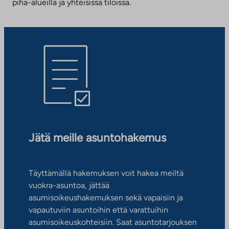
piha-alueilla ja yhteisissä tiloissa.
Jätä meille asuntohakemus
Täyttämällä hakemuksen voit hakea meiltä
vuokra-asuntoa, jättää
asumisoikeushakemuksen sekä vapaisiin ja
vapautuviin asuntoihin että varattuihin
asumisoikeuskohteisiin. Saat asuntotarjouksen