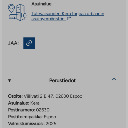
Asuinalue
Tulevaisuuden Kera tarjoaa urbaanin
Linkki
asuinympäristön
vie
ulkopuoliseen
palveluun.
Linkki
JAA:
aukeaa
uuteen
välilehteen
Perustiedot
Osoite:
Viilivati 2 B 47, 02630 Espoo
Asuinalue:
Kera
Postinumero:
02630
Postitoimipaikka:
Espoo
Valmistumisvuosi:
2025