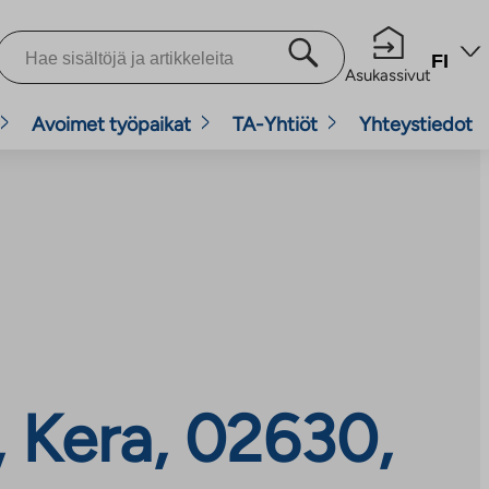
FI
Asukassivut
Avoimet työpaikat
TA-Yhtiöt
Yhteystiedot
, Kera, 02630,