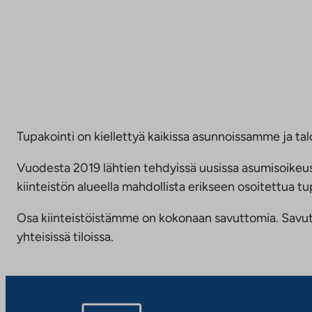
Tupakointi on kiellettyä kaikissa asunnoissamme ja talo
Vuodesta 2019 lähtien tehdyissä uusissa asumisoike
kiinteistön alueella mahdollista erikseen osoitettua
Osa kiinteistöistämme on kokonaan savuttomia. Savuttomu
yhteisissä tiloissa.