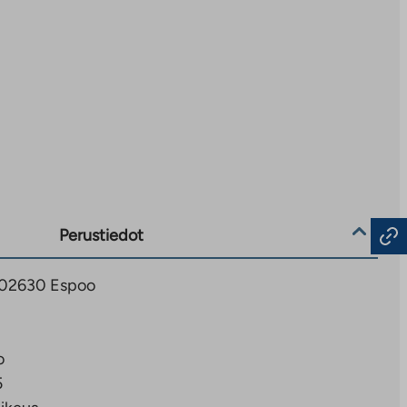
Perustiedot
2, 02630 Espoo
o
5