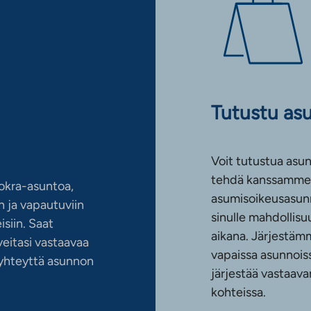
Tutustu as
Voit tutustua asun
tehdä kanssamme 
okra-asuntoa,
asumisoikeusasun
 ja vapautuviin
sinulle mahdollis
siin. Saat
aikana. Järjestämm
eitasi vastaavaa
vapaissa asunnoiss
n yhteyttä asunnon
järjestää vastaava
kohteissa.