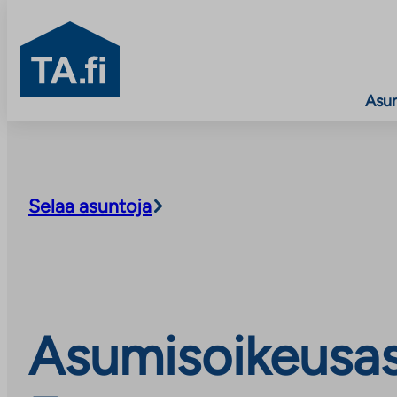
TA.fi
Asu
Siirry
sisältöön
Selaa asuntoja
Asumisoikeusasu