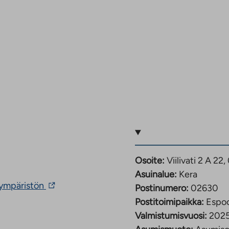
Osoite:
Viilivati 2 A 2
Asuinalue:
Kera
Linkki
nympäristön
Postinumero:
02630
vie
Postitoimipaikka:
Espo
ulkopuoliseen
palveluun.
Valmistumisvuosi:
202
Linkki