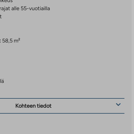
ikeus
rajat alle 55-vuotiailla
t
:
58,5 m²
lä
Kohteen tiedot