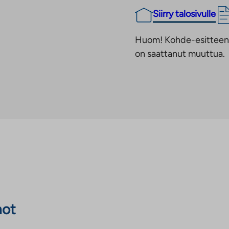
Siirry talosivulle
Huom! Kohde-esitteen t
on saattanut muuttua.
not