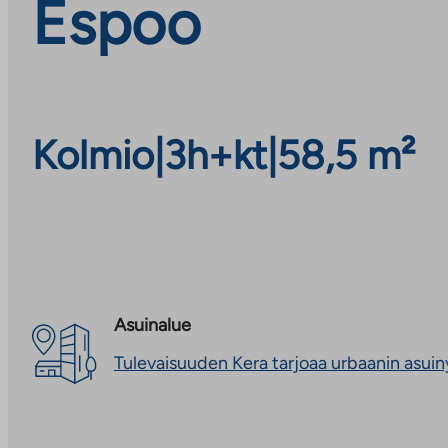
Espoo
Kolmio
|
3h+kt
|
58,5 m²
Asuinalue
Tulevaisuuden Kera tarjoaa urbaanin asui