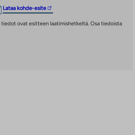
Linkki
Lataa kohde-esite
vie
iedot ovat esitteen laatimishetkeltä. Osa tiedoista
ulkopuoliseen
palveluun.
Linkki
aukeaa
uuteen
välilehteen