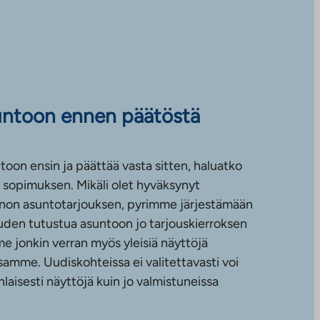
untoon ennen päätöstä
toon ensin ja päättää vasta sitten, haluatko
sopimuksen. Mikäli olet hyväksynyt
non asuntotarjouksen, pyrimme järjestämään
uuden tutustua asuntoon jo tarjouskierroksen
e jonkin verran myös yleisiä näyttöjä
amme. Uudiskohteissa ei valitettavasti voi
nlaisesti näyttöjä kuin jo valmistuneissa