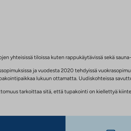
jen yhteisissä tiloissa kuten rappukäytävissä sekä sauna- 
ussopimuksissa ja vuodesta 2020 tehdyissä vuokrasopimu
 tupakointipaikkaa lukuun ottamatta. Uudiskohteissa savu
us tarkoittaa sitä, että tupakointi on kiellettyä kiinteis