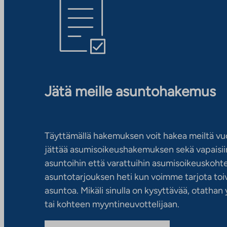
Jätä meille asuntohakemus
Täyttämällä hakemuksen voit hakea meiltä vu
jättää asumisoikeushakemuksen sekä vapaisiin
asuntoihin että varattuihin asumisoikeuskohtei
asuntotarjouksen heti kun voimme tarjota toiv
asuntoa. Mikäli sinulla on kysyttävää, otatha
tai kohteen myyntineuvottelijaan.