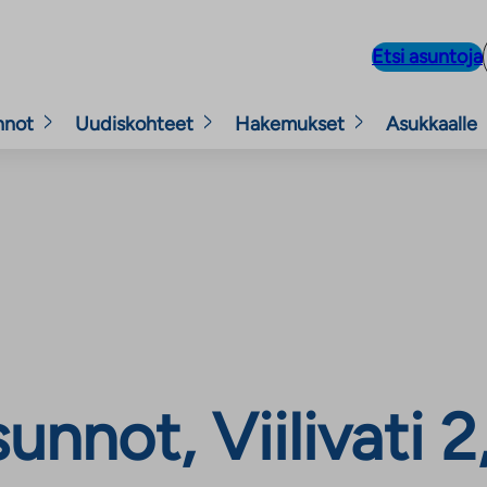
Etsi asuntoja
nnot
Uudiskohteet
Hakemukset
Asukkaalle
nnot, Viilivati 2