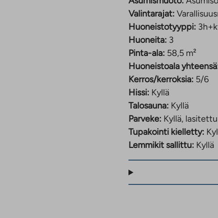
Asumismuoto:
Asumiso
aukeaa
Valintarajat:
Varallisuus
uuteen
välilehteen
Huoneistotyyppi:
3h+k
Huoneita:
3
Pinta-ala:
58,5 m²
Huoneistoala yhteensä
Kerros/kerroksia:
5/6
Hissi:
Kyllä
Talosauna:
Kyllä
Parveke:
Kyllä, lasitettu
Tupakointi kielletty:
Kyl
Lemmikit sallittu:
Kyllä