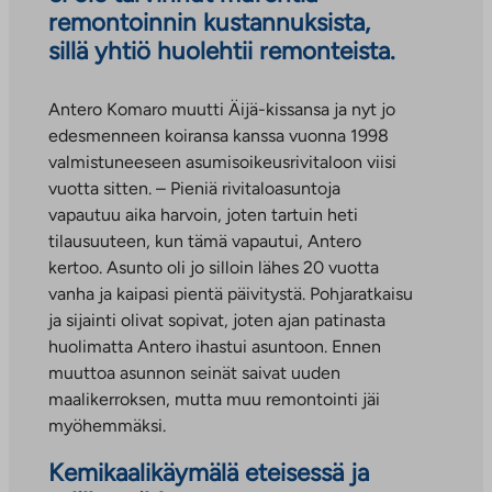
remontoinnin kustannuksista,
sillä yhtiö huolehtii remonteista.
Antero Komaro muutti Äijä-kissansa ja nyt jo
edesmenneen koiransa kanssa vuonna 1998
valmistuneeseen asumisoikeusrivitaloon viisi
vuotta sitten. – Pieniä rivitaloasuntoja
vapautuu aika harvoin, joten tartuin heti
tilausuuteen, kun tämä vapautui, Antero
kertoo. Asunto oli jo silloin lähes 20 vuotta
vanha ja kaipasi pientä päivitystä. Pohjaratkaisu
ja sijainti olivat sopivat, joten ajan patinasta
huolimatta Antero ihastui asuntoon. Ennen
muuttoa asunnon seinät saivat uuden
maalikerroksen, mutta muu remontointi jäi
myöhemmäksi.
Kemikaalikäymälä eteisessä ja