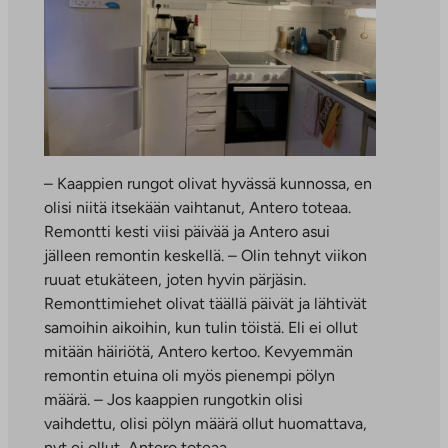
– Kaappien rungot olivat hyvässä kunnossa, en
olisi niitä itsekään vaihtanut, Antero toteaa.
Remontti kesti viisi päivää ja Antero asui
jälleen remontin keskellä. – Olin tehnyt viikon
ruuat etukäteen, joten hyvin pärjäsin.
Remonttimiehet olivat täällä päivät ja lähtivät
samoihin aikoihin, kun tulin töistä. Eli ei ollut
mitään häiriötä, Antero kertoo. Kevyemmän
remontin etuina oli myös pienempi pölyn
määrä. – Jos kaappien rungotkin olisi
vaihdettu, olisi pölyn määrä ollut huomattava,
nyt ei ollut, Antero toteaa.