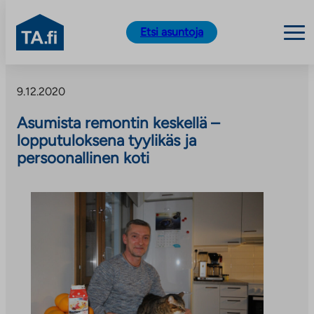
TA.fi
Etsi asuntoja
Siirry
sisältöön
9.12.2020
Asumista remontin keskellä –
lopputuloksena tyylikäs ja
persoonallinen koti