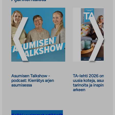
ajankohtaiset
uutiset
ja
tiedotteet
Asumisen Talkshow -
TA-lehti 2026 on julkai
podcast: Kierrätys arjen
uusia koteja, asumisen
asumisessa
tarinoita ja inspiraatiot
arkeen