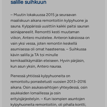
salille suihkuun
– Muutin lokakuussa 2015 ja seuraavan
maaliskuun aikana remontoitiin kylpyhuone ja
sauna. Kylppärissä uusittiin kaikki paitsi saunan
seinäpaneelit. Remontti kesti muutaman
viikon, Antero muistelee. Anteron kaksiossa on
vain yksi vessa, joten remontin keskellä
asumisessa oli omat haasteensa. – Suihkussa
kävin salilla ja TA toi minulle
kemikaalikäymälän eteiseen. Hyvin pärjäsin,
kun asun yksin, Antero nauraa.
Pienessä yhtiössä kylpyhuoneita on
remontoitu porrastetusti vuosien 2013–2016
aikana. Osin asukasvaihtojen yhteydessä, osin
asukkaiden lomaillessa ja osin
erityisjärjestelyin. – Kun isompien asuntojen
kylpyhuoneita remontoitiin, oli pihalla kontti,