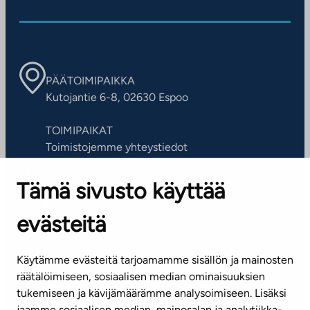
PÄÄTOIMIPAIKKA
Kutojantie 6-8, 02630 Espoo
TOIMIPAIKAT
Toimistojemme yhteystiedot
Tämä sivusto käyttää
ASIAKASPALVELUKESKUS
Puh. 045 7734 3777
evästeitä
(arkisin klo 8-16)
info@ta.fi
Käytämme evästeitä tarjoamamme sisällön ja mainosten
räätälöimiseen, sosiaalisen median ominaisuuksien
tukemiseen ja kävijämäärämme analysoimiseen. Lisäksi
jaamme sosiaalisen median, mainosalan ja analytiikka-