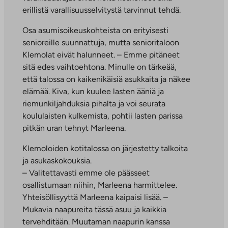
erillistä varallisuusselvitystä tarvinnut tehdä.
Osa asumisoikeuskohteista on erityisesti
senioreille suunnattuja, mutta senioritaloon
Klemolat eivät halunneet. – Emme pitäneet
sitä edes vaihtoehtona. Minulle on tärkeää,
että talossa on kaikenikäisiä asukkaita ja näkee
elämää. Kiva, kun kuulee lasten ääniä ja
riemunkiljahduksia pihalta ja voi seurata
koululaisten kulkemista, pohtii lasten parissa
pitkän uran tehnyt Marleena.
Klemoloiden kotitalossa on järjestetty talkoita
ja asukaskokouksia.
– Valitettavasti emme ole päässeet
osallistumaan niihin, Marleena harmittelee.
Yhteisöllisyyttä Marleena kaipaisi lisää. –
Mukavia naapureita tässä asuu ja kaikkia
tervehditään. Muutaman naapurin kanssa