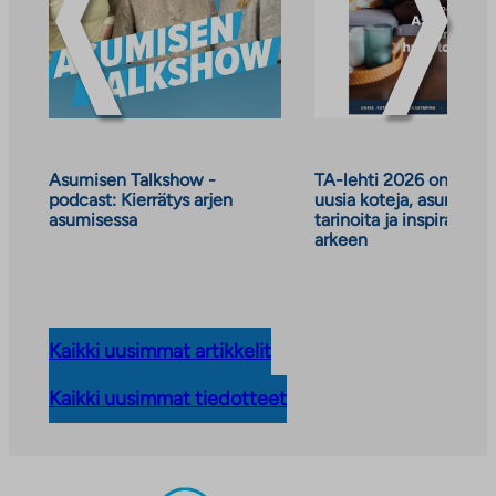
Asumisen Talkshow -
TA-lehti 2026 on julkai
podcast: Kierrätys arjen
uusia koteja, asumisen
asumisessa
tarinoita ja inspiraatiot
arkeen
Kaikki uusimmat artikkelit
Kaikki uusimmat tiedotteet