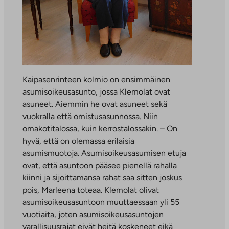
Kaipasenrinteen kolmio on ensimmäinen
asumisoikeusasunto, jossa Klemolat ovat
asuneet. Aiemmin he ovat asuneet sekä
vuokralla että omistusasunnossa. Niin
omakotitalossa, kuin kerrostalossakin. – On
hyvä, että on olemassa erilaisia
asumismuotoja. Asumisoikeusasumisen etuja
ovat, että asuntoon pääsee pienellä rahalla
kiinni ja sijoittamansa rahat saa sitten joskus
pois, Marleena toteaa. Klemolat olivat
asumisoikeusasuntoon muuttaessaan yli 55
vuotiaita, joten asumisoikeusasuntojen
varallisuusrajat eivät heitä koskeneet eikä