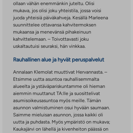
ollaan vähän enemmänkin juteltu. Olisi
mukava, jos olisi joku yhteistila, jossa voisi
juoda yhteisiä päiväkahveja. Kesällä Marleena
suunnittelee ottavansa kahvitermoksen
mukaansa ja menevänsä pihakeinuun
kahvittelemaan. – Toivottavasti joku
uskaltautuisi seuraksi, hän vinkkaa.
Rauhallinen alue ja hyvät peruspalvelut
Annalaan Klemolat muuttivat Hervannasta. –
Etsimme uutta asuntoa rauhallisemmalta
alueelta ja ystäväpariskuntamme oli hieman
aiemmin muuttanut TA:lle ja suosittelivat
asumisoikeusasuntoa myös meille. Tämän
asunnon valmistuminen osui hyvään saumaan.
Saimme mieluisan asunnon, jossa kaikki oli
uutta ja puhdasta. Myös ympäristö on mukava;
Kaukajärvi on lähellä ja kivenheiton päässä on