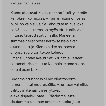
kantaa, hän jatkaa.
Klemolat asuvat Kaipasenrinne 1:ssä, ylimmän
kerroksen kolmiossa. – Tämän asunnon paras
puoli on valoisuus. Se ilahduttaa minua joka
päivä. Ja ylin kerros on myös etu, tuolla vaan
lintuset tepsuttavat ylhäällä, Marleena
summaa neljännessä kerroksessa olevan
asunnon etuja. Klemoloiden asunnosta
erityisen valoisan tekee kolmeen
ilmansuuntaan avautuvat ikkunat ja vaaleat
pintamateriaalit. Ilkka Klemolalle oma sauna
on erityisen tärkeä.
Uudessa asunnossa ei ole ollut tarvetta
remontille tai muutostöille. Asuntoon valmiiksi
valitut materiaalit miellyttivät
eläkeläispariskuntaa. – Päätimme, että
sisutamme asunnon omannäköiseksi ja se