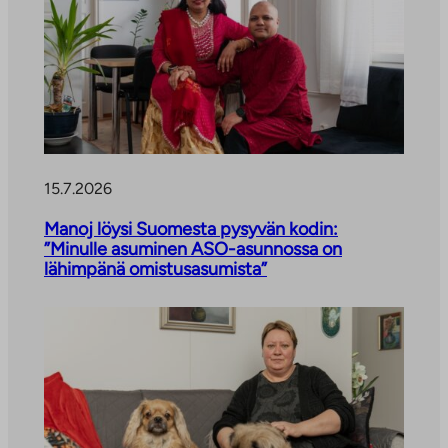
k
i
v
i
e
u
l
k
15.7.2026
o
p
Manoj löysi Suomesta pysyvän kodin:
u
”Minulle asuminen ASO-asunnossa on
o
lähimpänä omistusasumista”
l
i
s
e
e
n
p