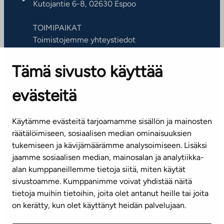
Kutojantie 6-8, 02630 Espoo
TOIMIPAIKAT
Toimistojemme yhteystiedot
Tämä sivusto käyttää
ASIAKASPALVELUKESKUS
Puh. 045 7734 3777
evästeitä
(arkisin klo 8-16)
info@ta.fi
Käytämme evästeitä tarjoamamme sisällön ja mainosten
räätälöimiseen, sosiaalisen median ominaisuuksien
tukemiseen ja kävijämäärämme analysoimiseen. Lisäksi
jaamme sosiaalisen median, mainosalan ja analytiikka-
Tilaa uutiskirje
alan kumppaneillemme tietoja siitä, miten käytät
sivustoamme. Kumppanimme voivat yhdistää näitä
Mediapankki
tietoja muihin tietoihin, joita olet antanut heille tai joita
on kerätty, kun olet käyttänyt heidän palvelujaan.