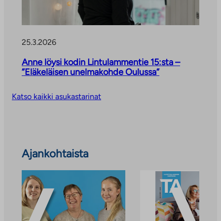
n
25.3.2026
Anne löysi kodin Lintulammentie 15:sta –
”Eläkeläisen unelmakohde Oulussa”
Katso kaikki asukastarinat
Ohita
Ajankohtaista
ajankohtaiset
uutiset
ja
tiedotteet