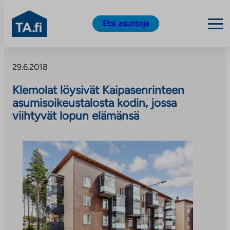
TA.fi
Etsi asuntoja
Siirry
sisältöön
29.6.2018
Klemolat löysivät Kaipasenrinteen
asumisoikeustalosta kodin, jossa
viihtyvät lopun elämänsä