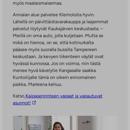
myös maalaismaisemaa.
Annalan alue palvelee Klemoloita hyvin.
Lähellä on päivittäistavarakauppa ja laajemmat
palvelut löytyvät Kaukajärven keskustasta. –
Meillä on oma auto, jolla kuljetaan. Mutta se
mikä on hienoa, on se, että kotinurkalta
pääsee myös suoralla bussilla Tampereen
keskustaan. Ja kevyen liikenteen väylät ovat
hyvässä kunnossa. Jos on voimia, niin tästä
menee hyvä kävelytie Kangasalle saakka.
Kuntoilijalle tämä on oikein erinomainen
paikka, Marleena kehuu.
Katso
Kaipasenrinteen vapaat ja vapautuvat
L
asunnot!
i
n
k