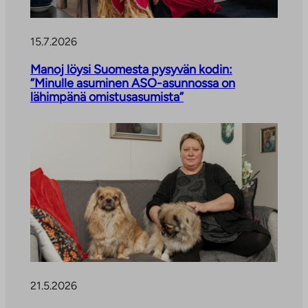
l
k
15.7.2026
o
p
Manoj löysi Suomesta pysyvän kodin:
u
”Minulle asuminen ASO-asunnossa on
o
lähimpänä omistusasumista”
l
i
s
e
e
n
p
a
l
v
e
21.5.2026
l