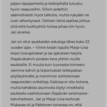
paljon lapsiperheitä ja leikkipihalla tutustui
hyvin naapureihin. Silloin pidettiin
säännöllisesti myös talkoita, mutta nykyään ne
ovat vähentyneet. Osittain tämä saattaa johtua
siitä että huoltoyhtiö hoitaa pihaa niin hyvin,
Jari arvelee.
Jari on ollut asukkaiden edustaja lähes koko 22
vuoden ajan. – Viime kesän lopulla Marja-Liisa
leipoi toscapiirakan ja sai ajatuksen tarjota
iltapäiväkahvit piirakan kera yhtiön muille
asukkaille. Ei muuta kuin tuumasta toimeen;
veimme kahvit ja leipomukset leikkipaikan
pöytäryhmälle ja menimme soittelemaan
naapureiden ovikelloja. Kaikissa ei oltu kotona,
mutta kahdesta asunnosta löytyi innokkaita
asukkaita osallistumaan iltapäivän extempore-
kahvihetkeen, Jari ja Marja-Liisa kertovat.
Mukavaa oli ja Palkénien toiveissa on, että