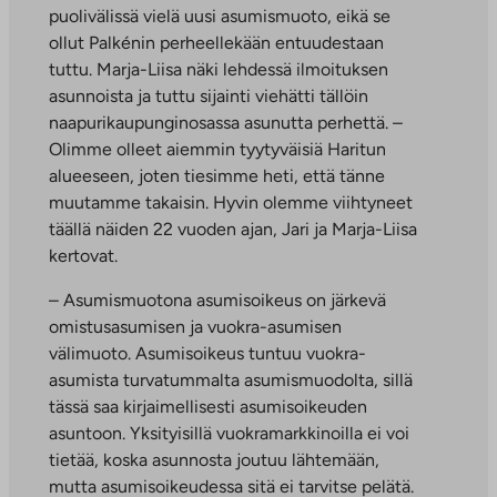
puolivälissä vielä uusi asumismuoto, eikä se
ollut Palkénin perheellekään entuudestaan
tuttu. Marja-Liisa näki lehdessä ilmoituksen
asunnoista ja tuttu sijainti viehätti tällöin
naapurikaupunginosassa asunutta perhettä. –
Olimme olleet aiemmin tyytyväisiä Haritun
alueeseen, joten tiesimme heti, että tänne
muutamme takaisin. Hyvin olemme viihtyneet
täällä näiden 22 vuoden ajan, Jari ja Marja-Liisa
kertovat.
– Asumismuotona asumisoikeus on järkevä
omistusasumisen ja vuokra-asumisen
välimuoto. Asumisoikeus tuntuu vuokra-
asumista turvatummalta asumismuodolta, sillä
tässä saa kirjaimellisesti asumisoikeuden
asuntoon. Yksityisillä vuokramarkkinoilla ei voi
tietää, koska asunnosta joutuu lähtemään,
mutta asumisoikeudessa sitä ei tarvitse pelätä.