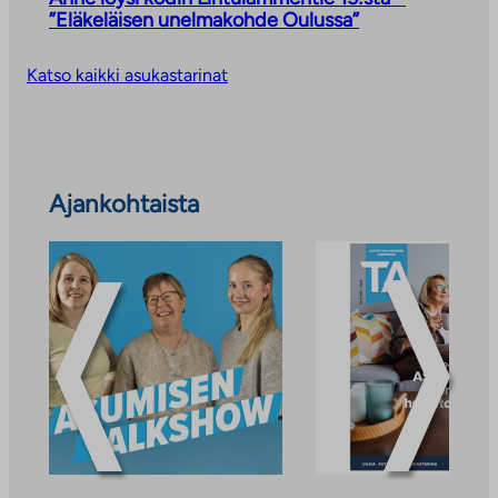
”Eläkeläisen unelmakohde Oulussa”
Katso kaikki asukastarinat
Ohita
Ajankohtaista
ajankohtaiset
uutiset
ja
tiedotteet