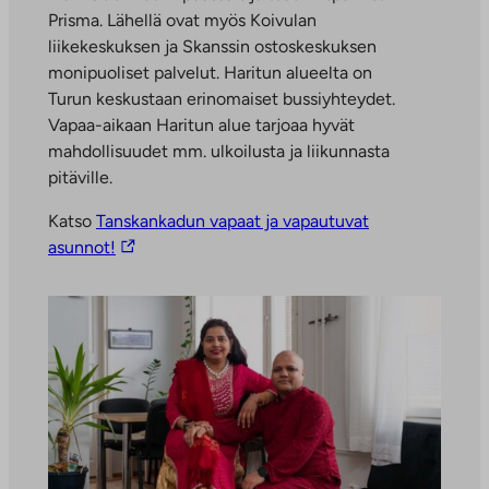
Prisma. Lähellä ovat myös Koivulan
liikekeskuksen ja Skanssin ostoskeskuksen
monipuoliset palvelut. Haritun alueelta on
Turun keskustaan erinomaiset bussiyhteydet.
Vapaa-aikaan Haritun alue tarjoaa hyvät
mahdollisuudet mm. ulkoilusta ja liikunnasta
pitäville.
Katso
Tanskankadun vapaat ja vapautuvat
L
asunnot!
i
n
k
k
i
v
i
e
u