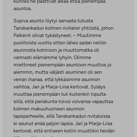
kunnes he päättivät alkaa etsiä pienempää
asuntoa.
Sopiva asunto löytyi samasta tutusta
Tanskankadun kolmen rivitalon yhtiöstä, johon
Palkénit olivat tykästyneet. – Muutimme
puolitoista vuotta sitten lähes sadan neliön
asunnosta kolmioon ja muuttomatka oli
varmasti elämämme lyhyin. Olimme
miettineet pienempään asuntoon muuttoa jo
aiemmin, mutta väljästi asuminen oli sen
verran ihanaa, että lykkäsimme asunnon
vaihtoa, Jari ja Marja-Liisa kertovat. Sysäys
muuttaa pienempään tuli kuitenkin lopulta
siitä, että pariskunta toivoi voivansa vapauttaa
kolmen makuuhuoneen asunnon
lapsiperheelle, sillä Tanskankadun rivitaloissa
ei asunut enää paljon lapsia. Jari ja Marja-Liisa
kertovat, että entiseen kotiin muuttikin heidän