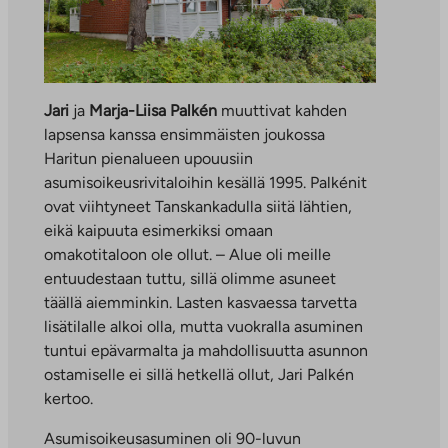
Jari
ja
Marja-Liisa Palkén
muuttivat kahden
lapsensa kanssa ensimmäisten joukossa
Haritun pienalueen upouusiin
asumisoikeusrivitaloihin kesällä 1995. Palkénit
ovat viihtyneet Tanskankadulla siitä lähtien,
eikä kaipuuta esimerkiksi omaan
omakotitaloon ole ollut. – Alue oli meille
entuudestaan tuttu, sillä olimme asuneet
täällä aiemminkin. Lasten kasvaessa tarvetta
lisätilalle alkoi olla, mutta vuokralla asuminen
tuntui epävarmalta ja mahdollisuutta asunnon
ostamiselle ei sillä hetkellä ollut, Jari Palkén
kertoo.
Asumisoikeusasuminen oli 90-luvun