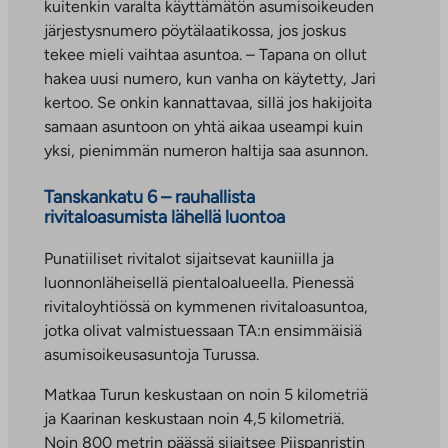
kuitenkin varalta käyttämätön asumisoikeuden
järjestysnumero pöytälaatikossa, jos joskus
tekee mieli vaihtaa asuntoa. – Tapana on ollut
hakea uusi numero, kun vanha on käytetty, Jari
kertoo. Se onkin kannattavaa, sillä jos hakijoita
samaan asuntoon on yhtä aikaa useampi kuin
yksi, pienimmän numeron haltija saa asunnon.
Tanskankatu 6 – rauhallista
rivitaloasumista lähellä luontoa
Punatiiliset rivitalot sijaitsevat kauniilla ja
luonnonläheisellä pientaloalueella. Pienessä
rivitaloyhtiössä on kymmenen rivitaloasuntoa,
jotka olivat valmistuessaan TA:n ensimmäisiä
asumisoikeusasuntoja Turussa.
Matkaa Turun keskustaan on noin 5 kilometriä
ja Kaarinan keskustaan noin 4,5 kilometriä.
Noin 800 metrin päässä sijaitsee Piispanristin