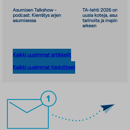
Asumisen Talkshow -
TA-lehti 2026 on julkai
podcast: Kierrätys arjen
uusia koteja, asumisen
asumisessa
tarinoita ja inspiraatiot
arkeen
Kaikki uusimmat artikkelit
Kaikki uusimmat tiedotteet