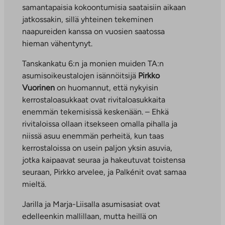
samantapaisia kokoontumisia saataisiin aikaan
jatkossakin, sillä yhteinen tekeminen
naapureiden kanssa on vuosien saatossa
hieman vähentynyt.
Tanskankatu 6:n ja monien muiden TA:n
asumisoikeustalojen isännöitsijä
Pirkko
Vuorinen
on huomannut, että nykyisin
kerrostaloasukkaat ovat rivitaloasukkaita
enemmän tekemisissä keskenään. – Ehkä
rivitaloissa ollaan itsekseen omalla pihalla ja
niissä asuu enemmän perheitä, kun taas
kerrostaloissa on usein paljon yksin asuvia,
jotka kaipaavat seuraa ja hakeutuvat toistensa
seuraan, Pirkko arvelee, ja Palkénit ovat samaa
mieltä.
Jarilla ja Marja-Liisalla asumisasiat ovat
edelleenkin mallillaan, mutta heillä on