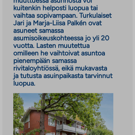
muuttuessa asunnosta voi
kuitenkin helposti luopua tai
vaihtaa sopivampaan. Turkulaiset
Jari ja Marja-Liisa Palkén ovat
asuneet samassa
asumisoikeuskohteessa jo yli 20
vuotta. Lasten muutettua
omilleen he vaihtoivat asuntoa
pienempään samassa
rivitaloyhtiössä, eikä mukavasta
ja tutusta asuinpaikasta tarvinnut
luopua.