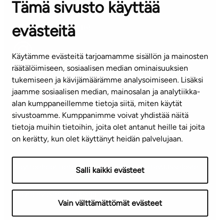
Tämä sivusto käyttää
ASIAKASPALVELUKESKUS
Puh. 045 7734 3777
evästeitä
(arkisin klo 8-16)
info@ta.fi
Käytämme evästeitä tarjoamamme sisällön ja mainosten
räätälöimiseen, sosiaalisen median ominaisuuksien
tukemiseen ja kävijämäärämme analysoimiseen. Lisäksi
jaamme sosiaalisen median, mainosalan ja analytiikka-
Tilaa uutiskirje
alan kumppaneillemme tietoja siitä, miten käytät
sivustoamme. Kumppanimme voivat yhdistää näitä
Mediapankki
tietoja muihin tietoihin, joita olet antanut heille tai joita
on kerätty, kun olet käyttänyt heidän palvelujaan.
Käyttöehdot
Tietosuojaseloste
Saavutettavuusseloste
Salli kaikki evästeet
Näytä evästeasetukseni
Vain välttämättömät evästeet