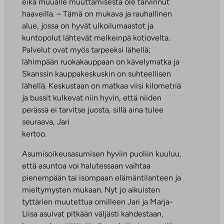
eikä muualle muuttamisesta ole tarvinnut
haaveilla. – Tämä on mukava ja rauhallinen
alue, jossa on hyvät ulkoilumaastot ja
kuntopolut lähtevät melkeinpä kotiovelta.
Palvelut ovat myös tarpeeksi lähellä;
lähimpään ruokakauppaan on kävelymatka ja
Skanssin kauppakeskuskin on suhteellisen
lähellä. Keskustaan on matkaa viisi kilometriä
ja bussit kulkevat niin hyvin, että niiden
perässä ei tarvitse juosta, sillä aina tulee
seuraava, Jari
kertoo.
Asumisoikeusasumisen hyviin puoliin kuuluu,
että asuntoa voi halutessaan vaihtaa
pienempään tai isompaan elämäntilanteen ja
mieltymysten mukaan. Nyt jo aikuisten
tyttärien muutettua omilleen Jari ja Marja-
Liisa asuivat pitkään väljästi kahdestaan,