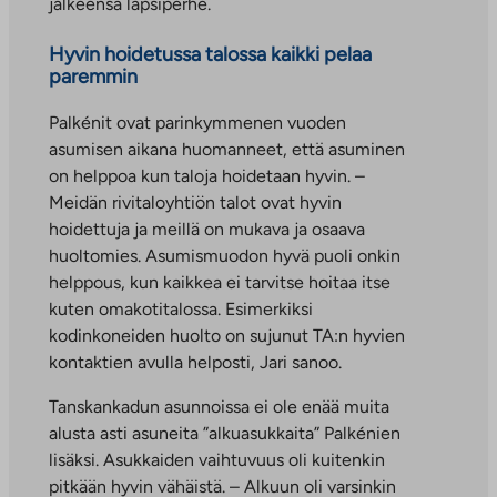
jälkeensä lapsiperhe.
Hyvin hoidetussa talossa kaikki pelaa
paremmin
Palkénit ovat parinkymmenen vuoden
asumisen aikana huomanneet, että asuminen
on helppoa kun taloja hoidetaan hyvin. –
Meidän rivitaloyhtiön talot ovat hyvin
hoidettuja ja meillä on mukava ja osaava
huoltomies. Asumismuodon hyvä puoli onkin
helppous, kun kaikkea ei tarvitse hoitaa itse
kuten omakotitalossa. Esimerkiksi
kodinkoneiden huolto on sujunut TA:n hyvien
kontaktien avulla helposti, Jari sanoo.
Tanskankadun asunnoissa ei ole enää muita
alusta asti asuneita ”alkuasukkaita” Palkénien
lisäksi. Asukkaiden vaihtuvuus oli kuitenkin
pitkään hyvin vähäistä. – Alkuun oli varsinkin