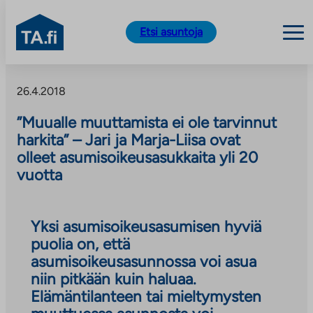
TA.fi
Etsi asuntoja
Siirry
sisältöön
26.4.2018
”Muualle muuttamista ei ole tarvinnut
harkita” – Jari ja Marja-Liisa ovat
olleet asumisoikeusasukkaita yli 20
vuotta
Yksi asumisoikeusasumisen hyviä
puolia on, että
asumisoikeusasunnossa voi asua
niin pitkään kuin haluaa.
Elämäntilanteen tai mieltymysten