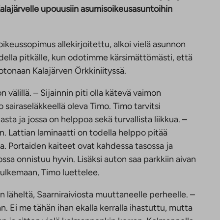
lajärvelle upouusiin asumisoikeusasuntoihin
ikeussopimus allekirjoitettu, alkoi vielä asunnon
della pitkälle, kun odotimme kärsimättömästi, että
tonaan Kalajärven Örkkiniityssä.
 välillä. – Sijainnin piti olla kätevä vaimon
 sairaseläkkeellä oleva Timo. Timo tarvitsi
ta ja jossa on helppoa sekä turvallista liikkua. –
n. Lattian laminaatti on todella helppo pitää
ssa. Portaiden kaiteet ovat kahdessa tasossa ja
a onnistuu hyvin. Lisäksi auton saa parkkiin aivan
kulkemaan, Timo luettelee.
n läheltä, Saarniraiviosta muuttaneelle perheelle. –
. Ei me tähän ihan ekalla kerralla ihastuttu, mutta