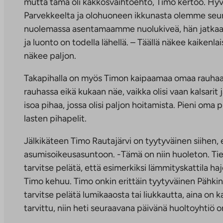
mutta tämä oli kakkosvaihtoehto, Timo kertoo. Hyv
Parvekkeelta ja olohuoneen ikkunasta olemme seur
nuolemassa asentamaamme nuolukiveä, hän jatkaa. 
ja luonto on todella lähellä. – Täällä näkee kaikenla
näkee paljon.
Takapihalla on myös Timon kaipaamaa omaa rauhaa. 
rauhassa eikä kukaan näe, vaikka olisi vaan kalsarit
isoa pihaa, jossa olisi paljon hoitamista. Pieni oma 
lasten pihapelit.
Jälkikäteen Timo Rautajärvi on tyytyväinen siihen,
asumisoikeusasuntoon. -Tämä on niin huoleton. T
tarvitse pelätä, että esimerkiksi lämmityskattila haj
Timo kehuu. Timo onkin erittäin tyytyväinen Pähkin
tarvitse pelätä lumikaaosta tai liukkautta, aina on ka
tarvittu, niin heti seuraavana päivänä huoltoyhtiö on