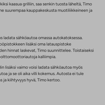
ksi kaasua grilliin, saa senkin tuosta läheltä, Timo
me suurempaa kauppakeskusta muotiliikkeineen ja
uus ladata sähköautoa omassa autokatoksessa.
pöpistokkeen lisäksi oma latauspistoke
en hinnat laskevat, Timo suunnittelee. Toistaiseksi
olttomoottoriautoja kalliimpia.
din lisäksi vaimo voisi ladata sähköautoa myös
a ja se oli aika villi kokemus. Autosta ei tule
s ja kiihtyvyys hyvä, Timo kertoo.