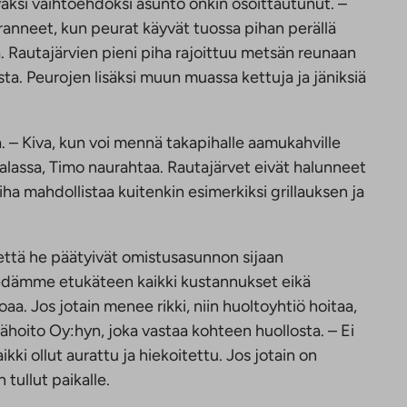
äksi vaihtoehdoksi asunto onkin osoittautunut. –
anneet, kun peurat käyvät tuossa pihan perällä
Rautajärvien pieni piha rajoittuu metsän reunaan
ista. Peurojen lisäksi muun muassa kettuja ja jäniksiä
– Kiva, kun voi mennä takapihalle aamukahville
 jalassa, Timo naurahtaa. Rautajärvet eivät halunneet
piha mahdollistaa kuitenkin esimerkiksi grillauksen ja
 että he päätyivät omistusasunnon sijaan
iedämme etukäteen kaikki kustannukset eikä
oaa. Jos jotain menee rikki, niin huoltoyhtiö hoitaa,
ähoito Oy:hyn, joka vastaa kohteen huollosta. – Ei
ikki ollut aurattu ja hiekoitettu. Jos jotain on
 tullut paikalle.