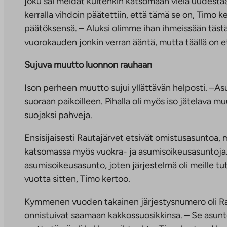
joku sai meidät kuitenkin katsomaan vielä uudestaa
kerralla vihdoin päätettiin, että tämä se on, Timo ke
päätöksensä. – Aluksi olimme ihan ihmeissään tästä
vuorokauden jonkin verran ääntä, mutta täällä on eten
Sujuva muutto luonnon rauhaan
Ison perheen muutto sujui yllättävän helposti. –Asunto
suoraan paikoilleen. Pihalla oli myös iso jätelava mu
suojaksi pahveja.
Ensisijaisesti Rautajärvet etsivät omistusasuntoa, 
katsomassa myös vuokra- ja asumisoikeusasuntoja. 
asumisoikeusasunto, joten järjestelmä oli meille t
vuotta sitten, Timo kertoo.
Kymmenen vuoden takainen järjestysnumero oli Rau
onnistuivat saamaan kakkossuosikkinsa. – Se asunto,