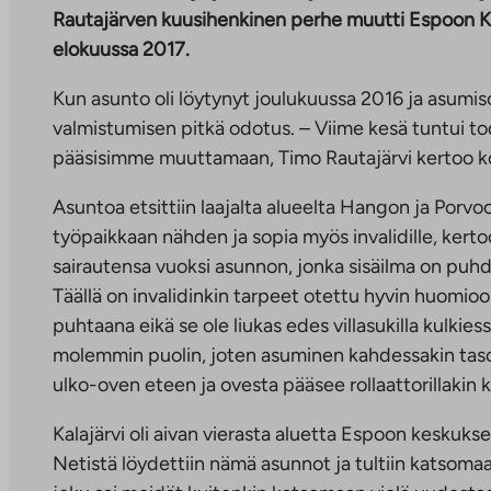
Rautajärven kuusihenkinen perhe muutti Espoon Ka
elokuussa 2017.
Kun asunto oli löytynyt joulukuussa 2016 ja asumiso
valmistumisen pitkä odotus. – Viime kesä tuntui to
pääsisimme muuttamaan, Timo Rautajärvi kertoo ko
Asuntoa etsittiin laajalta alueelta Hangon ja Porvoon
työpaikkaan nähden ja sopia myös invalidille, kertoo
sairautensa vuoksi asunnon, jonka sisäilma on puhdas
Täällä on invalidinkin tarpeet otettu hyvin huomioo
puhtaana eikä se ole liukas edes villasukilla kulkie
molemmin puolin, joten asuminen kahdessakin tasoss
ulko-oven eteen ja ovesta pääsee rollaattorillakin 
Kalajärvi oli aivan vierasta aluetta Espoon keskukse
Netistä löydettiin nämä asunnot ja tultiin katsomaan