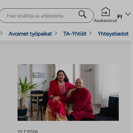
FI
Asukassivut
Avoimet työpaikat
TA-Yhtiöt
Yhteystiedot
15.7.2026