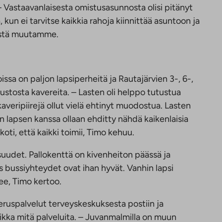
– Vastaavanlaisesta omistusasunnosta olisi pitänyt
kun ei tarvitse kaikkia rahoja kiinnittää asuntoon ja
tästä muutamme.
ssa on paljon lapsiperheitä ja Rautajärvien 3-, 6-,
rustosta kavereita. – Lasten oli helppo tutustua
 kaveripiirejä ollut vielä ehtinyt muodostua. Lasten
än lapsen kanssa ollaan ehditty nähdä kaikenlaisia
oti, että kaikki toimii, Timo kehuu.
suudet. Pallokenttä on kivenheiton päässä ja
s bussiyhteydet ovat ihan hyvät. Vanhin lapsi
see, Timo kertoo.
eruspalvelut terveyskeskuksesta postiin ja
aikka mitä palveluita. – Juvanmalmilla on muun