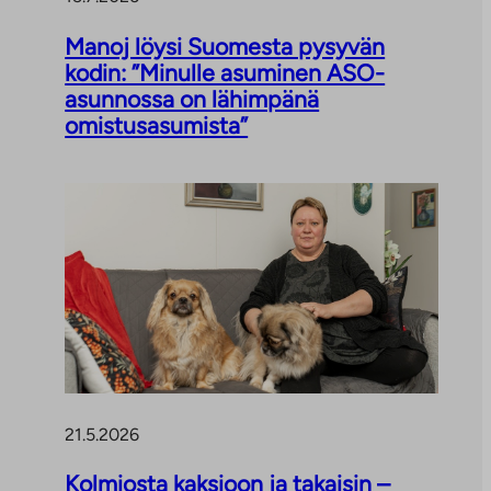
Manoj löysi Suomesta pysyvän
kodin: ”Minulle asuminen ASO-
asunnossa on lähimpänä
omistusasumista”
21.5.2026
Kolmiosta kaksioon ja takaisin –