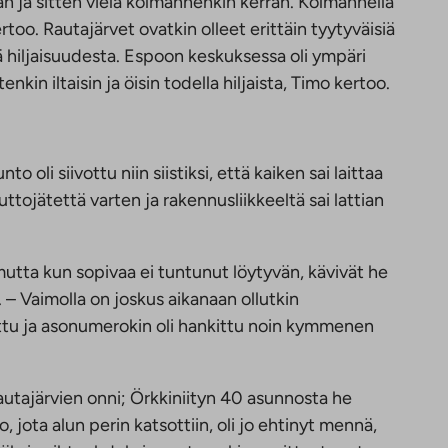
n ja sitten vielä kolmannenkin kerran. Kolmannella
rtoo. Rautajärvet ovatkin olleet erittäin tyytyväisiä
 hiljaisuudesta. Espoon keskuksessa oli ympäri
kin iltaisin ja öisin todella hiljaista, Timo kertoo.
 oli siivottu niin siistiksi, että kaiken sai laittaa
uttojätettä varten ja rakennusliikkeeltä sai lattian
mutta kun sopivaa ei tuntunut löytyvän, kävivät he
– Vaimolla on joskus aikanaan ollutkin
uttu ja asonumerokin oli hankittu noin kymmenen
tajärvien onni; Örkkiniityn 40 asunnosta he
 jota alun perin katsottiin, oli jo ehtinyt mennä,