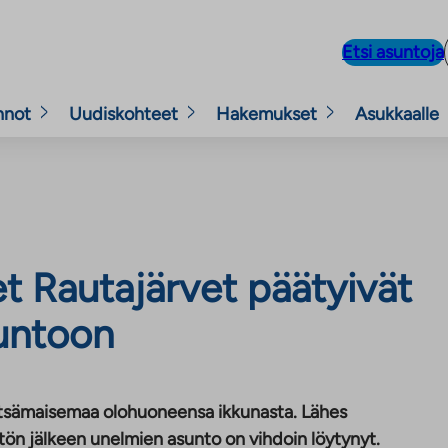
Etsi asuntoja
nnot
Uudiskohteet
Hakemukset
Asukkaalle
t Rautajärvet päätyivät
untoon
etsämaisemaa olohuoneensa ikkunasta. Lähes
n jälkeen unelmien asunto on vihdoin löytynyt.