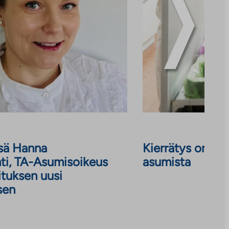
ssä Hanna
Kierrätys on os
ti, TA-Asumisoikeus
asumista
ituksen uusi
sen