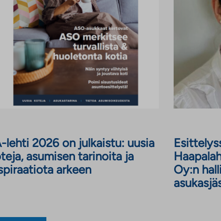
-lehti 2026 on julkaistu: uusia
Esittely
teja, asumisen tarinoita ja
Haapalah
spiraatiota arkeen
Oy:n hall
asukasjä