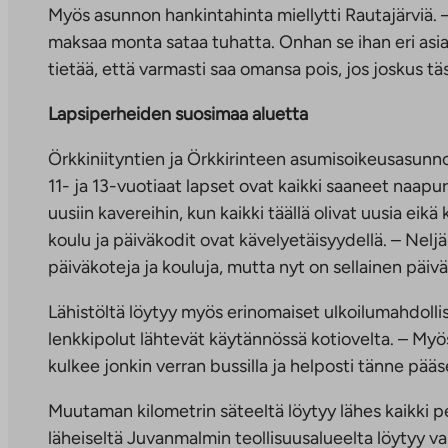
Myös asunnon hankintahinta miellytti Rautajärviä. 
maksaa monta sataa tuhatta. Onhan se ihan eri asia, 
tietää, että varmasti saa omansa pois, jos joskus 
Lapsiperheiden suosimaa aluetta
Örkkiniityntien ja Örkkirinteen asumisoikeusasunnoi
11- ja 13-vuotiaat lapset ovat kaikki saaneet naapu
uusiin kavereihin, kun kaikki täällä olivat uusia eikä
koulu ja päiväkodit ovat kävelyetäisyydellä. – Nelj
päiväkoteja ja kouluja, mutta nyt on sellainen päiväk
Lähistöltä löytyy myös erinomaiset ulkoilumahdolli
lenkkipolut lähtevät käytännössä kotiovelta. – Myö
kulkee jonkin verran bussilla ja helposti tänne pää
Muutaman kilometrin säteeltä löytyy lähes kaikki p
läheiseltä Juvanmalmin teollisuusalueelta löytyy v