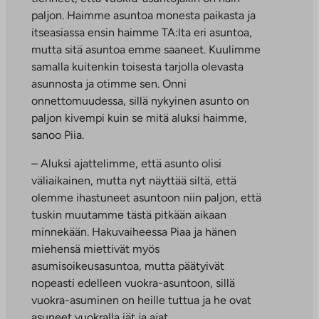
paljon. Haimme asuntoa monesta paikasta ja
itseasiassa ensin haimme TA:lta eri asuntoa,
mutta sitä asuntoa emme saaneet. Kuulimme
samalla kuitenkin toisesta tarjolla olevasta
asunnosta ja otimme sen. Onni
onnettomuudessa, sillä nykyinen asunto on
paljon kivempi kuin se mitä aluksi haimme,
sanoo Piia.
– Aluksi ajattelimme, että asunto olisi
väliaikainen, mutta nyt näyttää siltä, että
olemme ihastuneet asuntoon niin paljon, että
tuskin muutamme tästä pitkään aikaan
minnekään. Hakuvaiheessa Piaa ja hänen
miehensä miettivät myös
asumisoikeusasuntoa, mutta päätyivät
nopeasti edelleen vuokra-asuntoon, sillä
vuokra-asuminen on heille tuttua ja he ovat
asuneet vuokralla iät ja ajat.