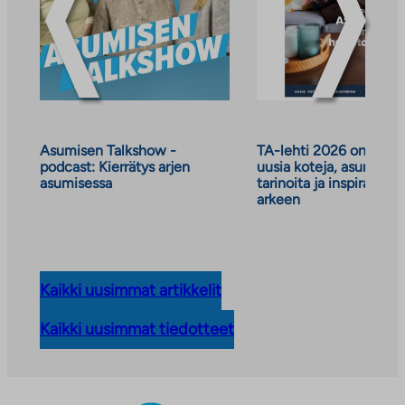
Asumisen Talkshow -
TA-lehti 2026 on julkai
podcast: Kierrätys arjen
uusia koteja, asumisen
asumisessa
tarinoita ja inspiraatiot
arkeen
Kaikki uusimmat artikkelit
Kaikki uusimmat tiedotteet