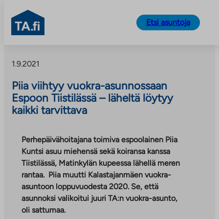
TA.fi
Etsi asuntoja
Siirry
sisältöön
1.9.2021
Piia viihtyy vuokra-asunnossaan
Espoon Tiistilässä – läheltä löytyy
kaikki tarvittava
Perhepäivähoitajana toimiva espoolainen Piia
Kuntsi asuu miehensä sekä koiransa kanssa
Tiistilässä, Matinkylän kupeessa lähellä meren
rantaa. Piia muutti Kalastajanmäen vuokra-
asuntoon loppuvuodesta 2020. Se, että
asunnoksi valikoitui juuri TA:n vuokra-asunto,
oli sattumaa.