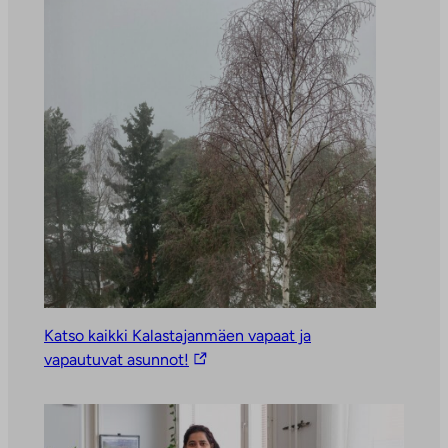
Katso kaikki Kalastajanmäen vapaat ja
L
vapautuvat asunnot!
i
n
k