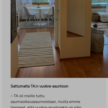
Sattumalta TA:n vuokra-asuntoon
– TA oli meille tuttu
asumisoikeusasunnoistaan, mutta emme
tienneet, että vuokra-asuntojakin on näin