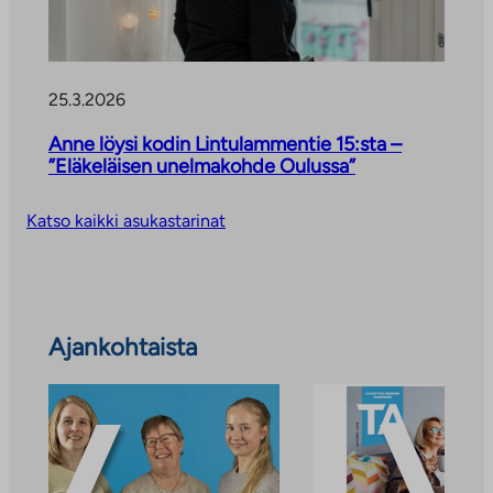
n
25.3.2026
Anne löysi kodin Lintulammentie 15:sta –
”Eläkeläisen unelmakohde Oulussa”
Katso kaikki asukastarinat
Ohita
Ajankohtaista
ajankohtaiset
uutiset
ja
tiedotteet