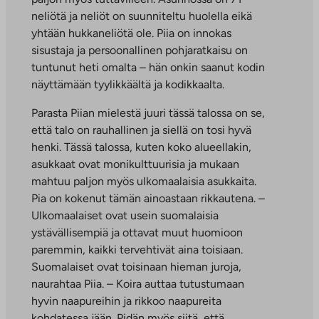
neliötä ja neliöt on suunniteltu huolella eikä
yhtään hukkaneliötä ole. Piia on innokas
sisustaja ja persoonallinen pohjaratkaisu on
tuntunut heti omalta – hän onkin saanut kodin
näyttämään tyylikkäältä ja kodikkaalta.
Parasta Piian mielestä juuri tässä talossa on se,
että talo on rauhallinen ja siellä on tosi hyvä
henki. Tässä talossa, kuten koko alueellakin,
asukkaat ovat monikulttuurisia ja mukaan
mahtuu paljon myös ulkomaalaisia asukkaita.
Pia on kokenut tämän ainoastaan rikkautena. –
Ulkomaalaiset ovat usein suomalaisia
ystävällisempiä ja ottavat muut huomioon
paremmin, kaikki tervehtivät aina toisiaan.
Suomalaiset ovat toisinaan hieman juroja,
naurahtaa Piia. – Koira auttaa tutustumaan
hyvin naapureihin ja rikkoo naapureita
kohdatessa jään. Pidän myös siitä, että