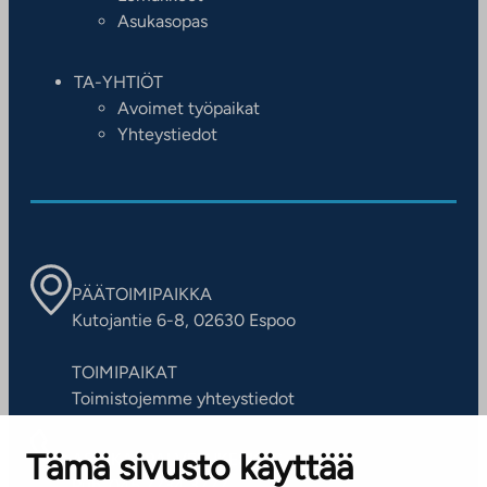
Asukasopas
TA-YHTIÖT
Avoimet työpaikat
Yhteystiedot
PÄÄTOIMIPAIKKA
Kutojantie 6-8, 02630 Espoo
TOIMIPAIKAT
Toimistojemme yhteystiedot
Tämä sivusto käyttää
ASIAKASPALVELUKESKUS
Puh. 045 7734 3777