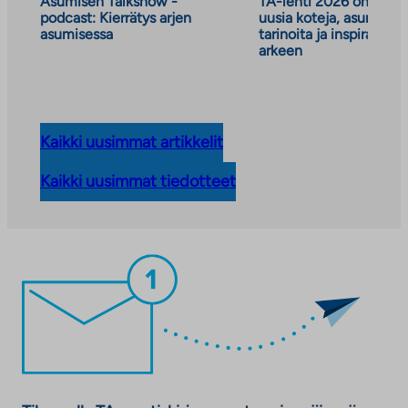
Asumisen Talkshow -
TA-lehti 2026 on julkai
podcast: Kierrätys arjen
uusia koteja, asumisen
asumisessa
tarinoita ja inspiraatiot
arkeen
Kaikki uusimmat artikkelit
Kaikki uusimmat tiedotteet