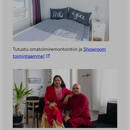
Tutustu omatoimiremontointiin ja
Showroom
L
toimintaamme!
i
n
k
k
i
v
i
e
u
l