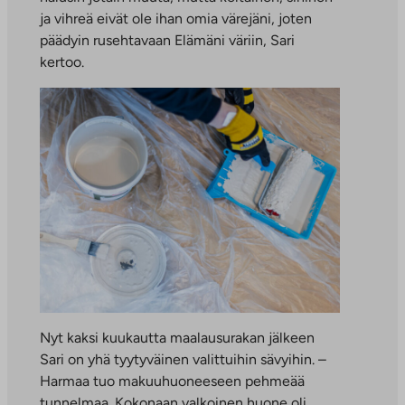
ja vihreä eivät ole ihan omia värejäni, joten
päädyin rusehtavaan Elämäni väriin, Sari
kertoo.
Nyt kaksi kuukautta maalausurakan jälkeen
Sari on yhä tyytyväinen valittuihin sävyihin. –
Harmaa tuo makuuhuoneeseen pehmeää
tunnelmaa. Kokonaan valkoinen huone oli