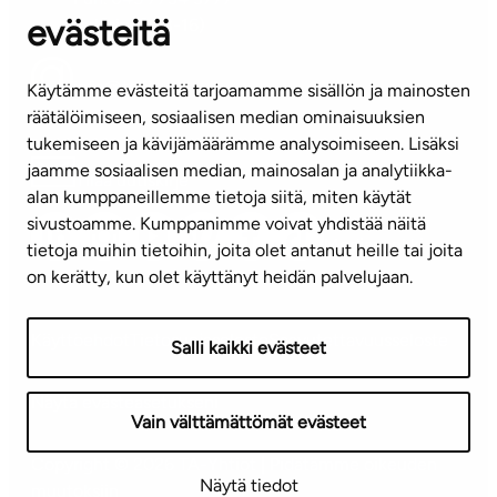
evästeitä
(arkisin klo 8-16)
info@ta.fi
Käytämme evästeitä tarjoamamme sisällön ja mainosten
räätälöimiseen, sosiaalisen median ominaisuuksien
tukemiseen ja kävijämäärämme analysoimiseen. Lisäksi
jaamme sosiaalisen median, mainosalan ja analytiikka-
Tilaa uutiskirje
alan kumppaneillemme tietoja siitä, miten käytät
sivustoamme. Kumppanimme voivat yhdistää näitä
Mediapankki
tietoja muihin tietoihin, joita olet antanut heille tai joita
on kerätty, kun olet käyttänyt heidän palvelujaan.
Käyttöehdot
Tietosuojaseloste
Saavutettavuusseloste
Salli kaikki evästeet
Näytä evästeasetukseni
Vain välttämättömät evästeet
Copyright © 2026 TA-Yhtiöt | Pidätämme oikeuden
Näytä tiedot
muutoksiin