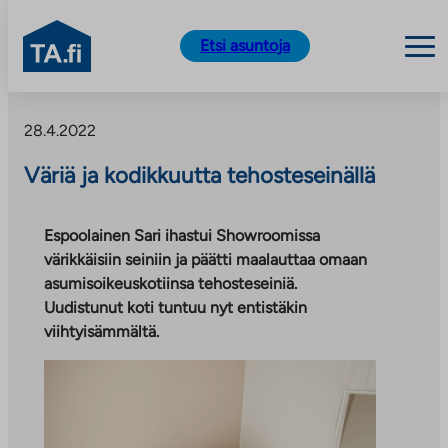
TA.fi
Etsi asuntoja
Siirry
sisältöön
28.4.2022
Väriä ja kodikkuutta tehosteseinällä
Espoolainen Sari ihastui Showroomissa
värikkäisiin seiniin ja päätti maalauttaa omaan
asumisoikeuskotiinsa tehosteseiniä.
Uudistunut koti tuntuu nyt entistäkin
viihtyisämmältä.