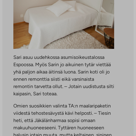
Sari asuu uudehkossa asumisoikeustalossa
Espoossa. Myös Sarin jo aikuinen tytär viettää
yhä paljon aikaa äitinsä luona. Sarin koti oli jo
ennen remonttia siisti eikä varsinaista
remontin tarvetta ollut. – Jotain uudistusta silti
kaipasin, Sari toteaa.
Omien suosikkien valinta TA:n maalaripaketin
viidestä tehostesävystä kävi helposti. – Tiesin
heti, että Jäkälänharmaa sopisi omaan
makuuhuoneeseeni. Tyttären huoneeseen
halusin jotain muuta, mutta keltainen, sininen