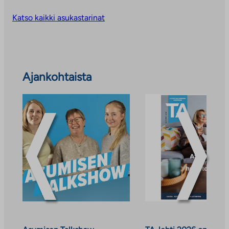
Katso kaikki asukastarinat
Ohita
Ajankohtaista
ajankohtaiset
uutiset
ja
tiedotteet