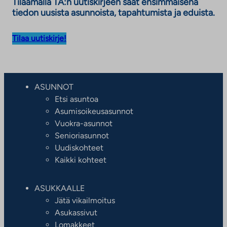
Tilaamalla TA:n uutiskirjeen saat ensimmäisenä
tiedon uusista asunnoista, tapahtumista ja eduista.
Tilaa uutiskirje!
ASUNNOT
Etsi asuntoa
Asumisoikeusasunnot
Vuokra-asunnot
Senioriasunnot
Uudiskohteet
Kaikki kohteet
ASUKKAALLE
Jätä vikailmoitus
Asukassivut
Lomakkeet