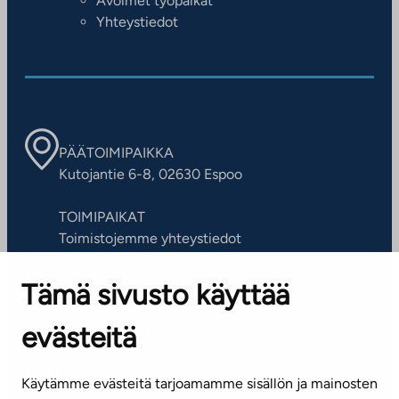
Avoimet työpaikat
Yhteystiedot
PÄÄTOIMIPAIKKA
Kutojantie 6-8, 02630 Espoo
TOIMIPAIKAT
Toimistojemme yhteystiedot
Tämä sivusto käyttää
ASIAKASPALVELUKESKUS
Puh. 045 7734 3777
evästeitä
(arkisin klo 8-16)
info@ta.fi
Käytämme evästeitä tarjoamamme sisällön ja mainosten