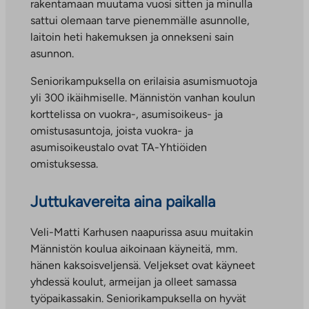
rakentamaan muutama vuosi sitten ja minulla
sattui olemaan tarve pienemmälle asunnolle,
laitoin heti hakemuksen ja onnekseni sain
asunnon.
Seniorikampuksella on erilaisia asumismuotoja
yli 300 ikäihmiselle. Männistön vanhan koulun
korttelissa on vuokra-, asumisoikeus- ja
omistusasuntoja, joista vuokra- ja
asumisoikeustalo ovat TA-Yhtiöiden
omistuksessa.
Juttukavereita aina paikalla
Veli-Matti Karhusen naapurissa asuu muitakin
Männistön koulua aikoinaan käyneitä, mm.
hänen kaksoisveljensä. Veljekset ovat käyneet
yhdessä koulut, armeijan ja olleet samassa
työpaikassakin. Seniorikampuksella on hyvät