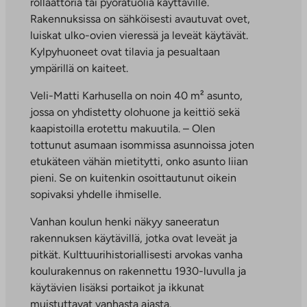
rollaattoria tai pyörätuolia käyttäville.
Rakennuksissa on sähköisesti avautuvat ovet,
luiskat ulko-ovien vieressä ja leveät käytävät.
Kylpyhuoneet ovat tilavia ja pesualtaan
ympärillä on kaiteet.
Veli-Matti Karhusella on noin 40 m² asunto,
jossa on yhdistetty olohuone ja keittiö sekä
kaapistoilla erotettu makuutila. – Olen
tottunut asumaan isommissa asunnoissa joten
etukäteen vähän mietitytti, onko asunto liian
pieni. Se on kuitenkin osoittautunut oikein
sopivaksi yhdelle ihmiselle.
Vanhan koulun henki näkyy saneeratun
rakennuksen käytävillä, jotka ovat leveät ja
pitkät. Kulttuurihistoriallisesti arvokas vanha
koulurakennus on rakennettu 1930-luvulla ja
käytävien lisäksi portaikot ja ikkunat
muistuttavat vanhasta ajasta.