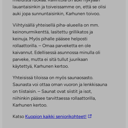
lauantaisinkin ja toiveissamme on, että se olisi
auki jopa sunnuntaisinkin, Karhunen toivoo.
Viihtyisällä yhteisellä piha-alueella on mm.
keinonurmikenttä, lasitettu grillikatos ja
keinuja. Myös pihalle pääsee helposti
rollaattorilla. – Omaa parveketta en ole
kaivannut. Edellisessä asunnossa minulla oli
parveke, mutta ei sitä tullut juurikaan
käytettyä, Karhunen kertoo.
Yhteisissä tiloissa on myös saunaosasto.
Saunasta voi ottaa oman vuoron ja lenkkisauna
on tiistaisin. – Saunat ovat siistit ja isot,
niihinkin pääsee tarvittaessa rollaattorilla,
Karhunen kertoo.
L
Katso
Kuopion kaikki seniorikohteet!
i