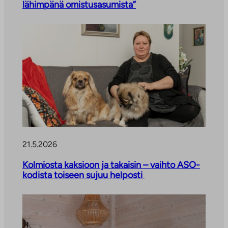
lähimpänä omistusasumista”
k
e
a
a
u
u
t
e
e
n
v
21.5.2026
ä
l
Kolmiosta kaksioon ja takaisin – vaihto ASO-
i
kodista toiseen sujuu helposti
l
e
h
t