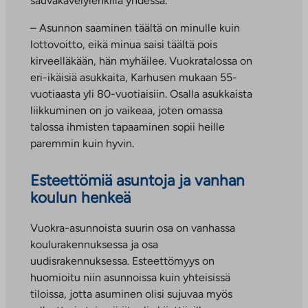
sauvakävelylenkillä yhdessä.
– Asunnon saaminen täältä on minulle kuin
lottovoitto, eikä minua saisi täältä pois
kirveelläkään, hän myhäilee. Vuokratalossa on
eri-ikäisiä asukkaita, Karhusen mukaan 55-
vuotiaasta yli 80-vuotiaisiin. Osalla asukkaista
liikkuminen on jo vaikeaa, joten omassa
talossa ihmisten tapaaminen sopii heille
paremmin kuin hyvin.
Esteettömiä asuntoja ja vanhan
koulun henkeä
Vuokra-asunnoista suurin osa on vanhassa
koulurakennuksessa ja osa
uudisrakennuksessa. Esteettömyys on
huomioitu niin asunnoissa kuin yhteisissä
tiloissa, jotta asuminen olisi sujuvaa myös