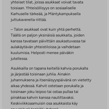
yhteiset tilat, joissa asukkaat voivat tavata
toisiaan. Yhteisöllisyys on sosiaaliselle
Karhuselle tärkeää, ja Mäntykampuksella
juttukavereita riittää.
– Talon asukkaat ovat kuin yhtä perhettä.
Täällä on paljon yksinäisiä asukkaita, joiden
kanssa tavataan päivittäin asukastuvassa tai
aulakäytävän yhteistiloissa ja vaihdetaan
kuulumisia. Helposti menee päiväkin
jutellessa.
Asukkailla on tapana keitellä kahvia porukalla
ja järjestää toisinaan juhlia. Ainakin
juhannuksena ja itsenäisyyspäivänä on vietetty
aikaa yhdessä. Kahvit ostetaan porukalla ja
toisinaan joku leipoo tai ostaa pullaa tai
piirakkaa kahvin kanssa nautittavaksi.
Keskiviikkoaamuisin osa asukkaista käy