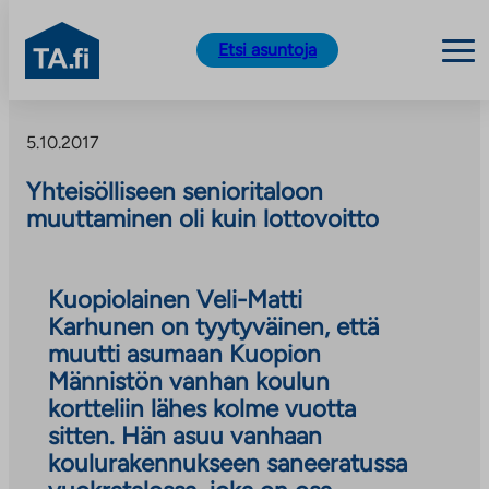
TA.fi
Etsi asuntoja
Siirry
sisältöön
5.10.2017
Yhteisölliseen senioritaloon
muuttaminen oli kuin lottovoitto
Kuopiolainen Veli-Matti
Karhunen on tyytyväinen, että
muutti asumaan Kuopion
Männistön vanhan koulun
kortteliin lähes kolme vuotta
sitten. Hän asuu vanhaan
koulurakennukseen saneeratussa