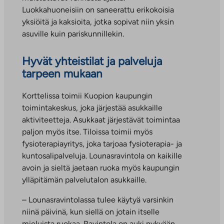
Luokkahuoneisiin on saneerattu erikokoisia
yksiöitä ja kaksioita, jotka sopivat niin yksin
asuville kuin pariskunnillekin.
Hyvät yhteistilat ja palveluja
tarpeen mukaan
Korttelissa toimii Kuopion kaupungin
toimintakeskus, joka järjestää asukkaille
aktiviteetteja. Asukkaat järjestävät toimintaa
paljon myös itse. Tiloissa toimii myös
fysioterapiayritys, joka tarjoaa fysioterapia- ja
kuntosalipalveluja. Lounasravintola on kaikille
avoin ja sieltä jaetaan ruoka myös kaupungin
ylläpitämän palvelutalon asukkaille.
– Lounasravintolassa tulee käytyä varsinkin
niinä päivinä, kun siellä on jotain itselle
mieluista ruokaa. Ravintola on auki nykyään