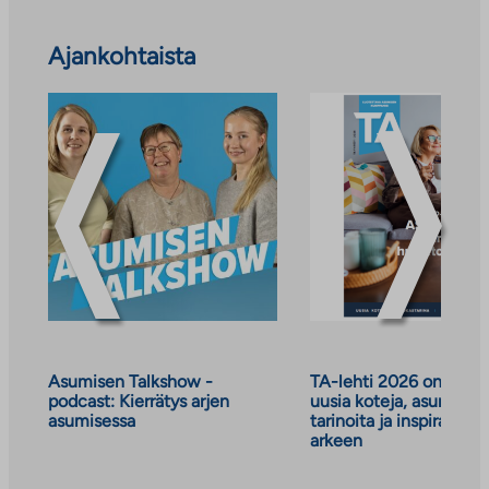
Ohita
Ajankohtaista
ajankohtaiset
uutiset
ja
tiedotteet
Asumisen Talkshow -
TA-lehti 2026 on julkai
podcast: Kierrätys arjen
uusia koteja, asumisen
asumisessa
tarinoita ja inspiraatiot
arkeen