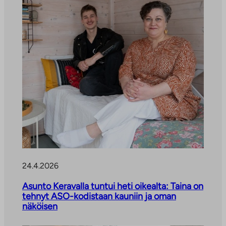
e
e
n
24.4.2026
Asunto Keravalla tuntui heti oikealta: Taina on
tehnyt ASO-kodistaan kauniin ja oman
näköisen