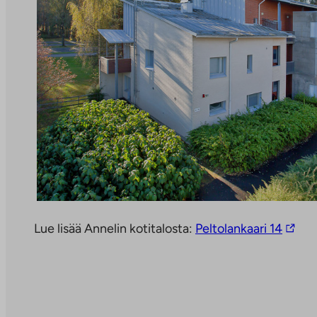
L
Lue lisää Annelin kotitalosta:
Peltolankaari 14
i
n
k
k