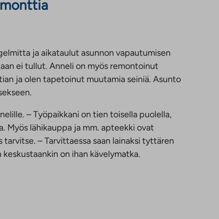
emonttia
gelmitta ja aikataulut asunnon vapautumisen
aan ei tullut. Anneli on myös remontoinut
tian ja olen tapetoinut muutamia seiniä. Asunto
sekseen.
elille. – Työpaikkani on tien toisella puolella,
aa. Myös lähikauppa ja mm. apteekki ovat
tarvitse. – Tarvittaessa saan lainaksi tyttären
un keskustaankin on ihan kävelymatka.