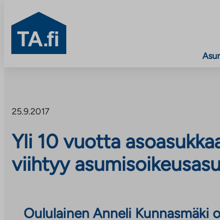
TA.fi
Asu
Siirry
sisältöön
25.9.2017
Yli 10 vuotta asoasukka
viihtyy asumisoikeusas
Oululainen Anneli Kunnasmäki o