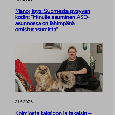
Manoj löysi Suomesta pysyvän
kodin: ”Minulle asuminen ASO-
asunnossa on lähimpänä
omistusasumista”
21.5.2026
Kolmiosta kaksioon ja takaisin –