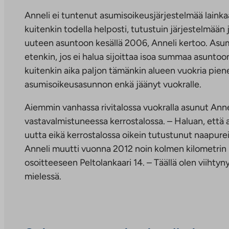
Anneli ei tuntenut asumisoikeusjärjestelmää lainkaan,
kuitenkin todella helposti, tutustuin järjestelmää
uuteen asuntoon kesällä 2006, Anneli kertoo. As
etenkin, jos ei halua sijoittaa isoa summaa asuntoon
kuitenkin aika paljon tämänkin alueen vuokria pien
asumisoikeusasunnon enkä jäänyt vuokralle.
Aiemmin vanhassa rivitalossa vuokralla asunut Annel
vastavalmistuneessa kerrostalossa. – Haluan, että as
uutta eikä kerrostalossa oikein tutustunut naapure
Anneli muutti vuonna 2012 noin kolmen kilometrin
osoitteeseen Peltolankaari 14. – Täällä olen viihty
mielessä.