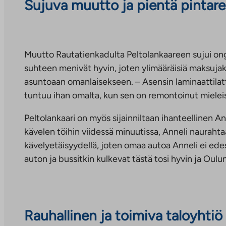
Sujuva muutto ja pientä pintar
Muutto Rautatienkadulta Peltolankaareen sujui on
suhteen menivät hyvin, joten ylimääräisiä maksujak
asuntoaan omanlaisekseen. – Asensin laminaattilat
tuntuu ihan omalta, kun sen on remontoinut mielei
Peltolankaari on myös sijainniltaan ihanteellinen Ann
kävelen töihin viidessä minuutissa, Anneli nauraht
kävelyetäisyydellä, joten omaa autoa Anneli ei edes 
auton ja bussitkin kulkevat tästä tosi hyvin ja Oul
Rauhallinen ja toimiva taloyhtiö