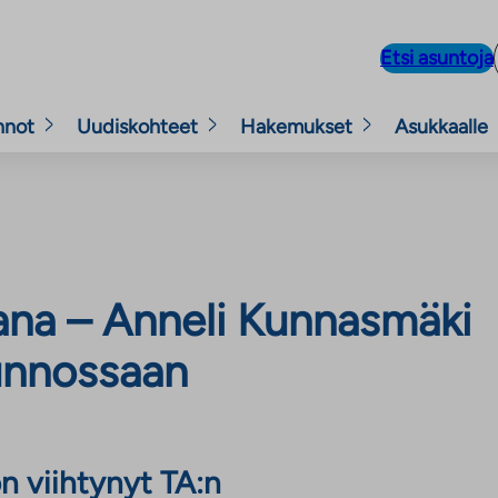
Etsi asuntoja
nnot
Uudiskohteet
Hakemukset
Asukkaalle
ana – Anneli Kunnasmäki
unnossaan
n viihtynyt TA:n