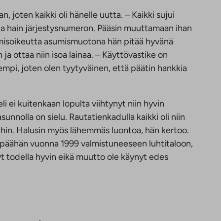
 joten kaikki oli hänelle uutta. – Kaikki sujui
n ja hain järjestysnumeron. Pääsin muuttamaan ihan
umisoikeutta asumismuotona hän pitää hyvänä
 ja ottaa niin isoa lainaa. – Käyttövastike on
empi, joten olen tyytyväinen, että päätin hankkia
i ei kuitenkaan lopulta viihtynyt niin hyvin
unnolla on sielu. Rautatienkadulla kaikki oli niin
ihin. Halusin myös lähemmäs luontoa, hän kertoo.
 päähän vuonna 1999 valmistuneeseen luhtitaloon,
nyt todella hyvin eikä muutto ole käynyt edes