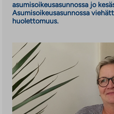
asumisoikeusasunnossa jo kesäs
Asumisoikeusasunnossa viehättä
huolettomuus.