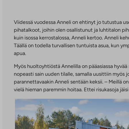
Viidessä vuodessa Anneli on ehtinyt jo tutustua us
pihatalkoot, joihin olen osallistunut ja luhtitalon
kuin isossa kerrostalossa, Anneli kertoo. Anneli keh
Täällä on todella turvallisen tuntuista asua, kun ymp
apua.
Myös huoltoyhtiöstä Annelilla on pääasiassa hyvää s
nopeasti sain uuden tilalle, samalla uusittiin myös 
parannettavaakin Anneli sentään keksii. – Meillä on t
vielä hieman paremmin hoitaa. Ettei risukasoja jäisi