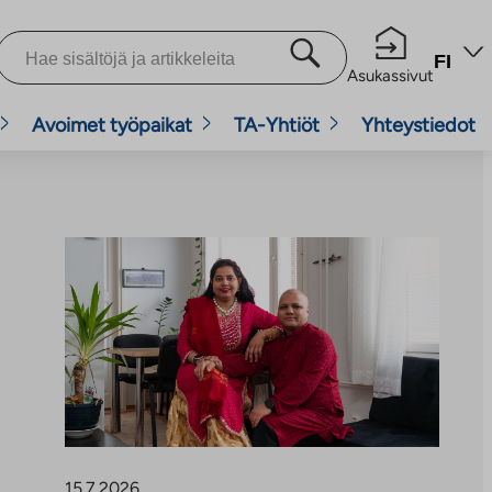
FI
Asukassivut
Avoimet työpaikat
TA-Yhtiöt
Yhteystiedot
15.7.2026