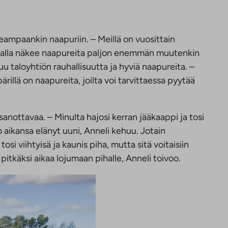
eampaankin naapuriin. – Meillä on vuosittain
 pihalla näkee naapureita paljon enemmän muutenkin
uu taloyhtiön rauhallisuutta ja hyviä naapureita. –
ärillä on naapureita, joilta voi tarvittaessa pyytää
anottavaa. – Minulta hajosi kerran jääkaappi ja tosi
jo aikansa elänyt uuni, Anneli kehuu. Jotain
osi viihtyisä ja kaunis piha, mutta sitä voitaisiin
 pitkäksi aikaa lojumaan pihalle, Anneli toivoo.