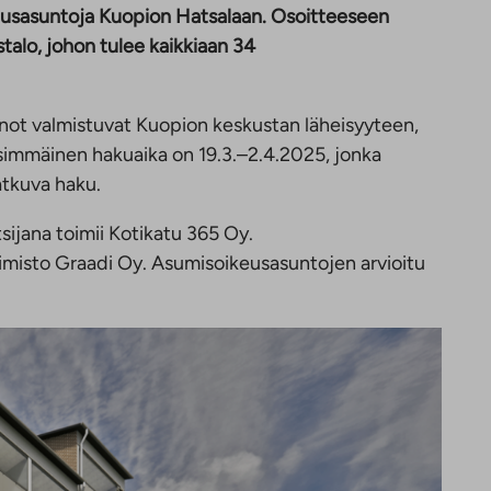
usasuntoja Kuopion Hatsalaan. Osoitteeseen
talo, johon tulee kaikkiaan 34
ot valmistuvat Kuopion keskustan läheisyyteen,
simmäinen hakuaika on 19.3.–2.4.2025, jonka
jatkuva haku.
ijana toimii Kotikatu 365 Oy.
oimisto Graadi Oy. Asumisoikeusasuntojen arvioitu