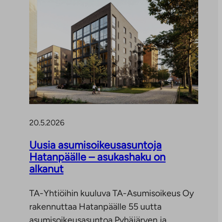
20.5.2026
Uusia asumisoikeusasuntoja
Hatanpäälle – asukashaku on
alkanut
TA-Yhtiöihin kuuluva TA-Asumisoikeus Oy
rakennuttaa Hatanpäälle 55 uutta
asumisoikeusasuntoa Pyhäjärven ja