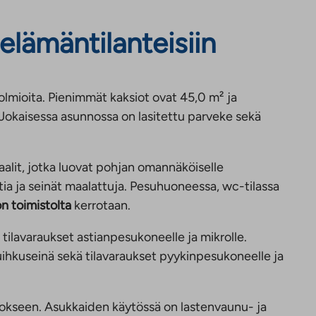
elämäntilanteisiin
kolmioita. Pienimmät kaksiot ovat 45,0 m² ja
okaisessa asunnossa on lasitettu parveke sekä
aalit, jotka luovat pohjan omannäköiselle
tia ja seinät maalattuja. Pesuhuoneessa, wc-tilassa
n toimistolta
kerrotaan.
 tilavaraukset astianpesukoneelle ja mikrolle.
uihkuseinä sekä tilavaraukset pyykinpesukoneelle ja
rokseen. Asukkaiden käytössä on lastenvaunu- ja