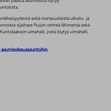
matkan päästä asunnoista löytyy
v
intoloita.
i
e
läheisyydestä sekä monipuolisista ulkoilu- ja
u
nnoista sijaitsee Puijon vehreä lähimetsä sekä
l
untolaakson uimahalli, josta löytyy uimahalli,
k
o
p
 asumisoikeusasuntoihin
.
u
o
l
i
s
e
e
n
p