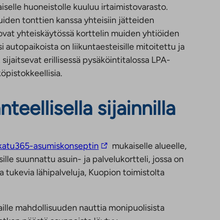
iselle huoneistolle kuuluu irtaimistovarasto.
uiden tonttien kanssa yhteisiin jätteiden
 ovat yhteiskäytössä korttelin muiden yhtiöiden
 autopaikoista on liikuntaesteisille mitoitettu ja
 sijaitsevat erillisessä pysäköintitalossa LPA-
öpistokkeellisia.
teellisella sijainnilla
L
katu365-asumiskonseptin
mukaiselle alueelle,
i
lle suunnattu asuin- ja palvelukortteli, jossa on
n
ia tukevia lähipalveluja, Kuopion toimistolta
k
k
ille mahdollisuuden nauttia monipuolisista
i