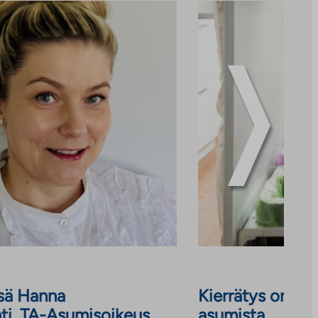
ssä Hanna
Kierrätys on os
ti, TA-Asumisoikeus
asumista