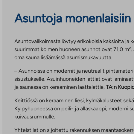
Asuntoja monenlaisiin 
Asuntovalikoimasta löytyy erikokoisia kaksioita ja 
suurimmat kolmen huoneen asunnot ovat 71,0 m². J
oma sauna lisäämässä asumismukavuutta.
– Asunnoissa on modernit ja neutraalit pintamateri
sisustukselle. Asuinhuoneiden lattiat ovat laminaat
ja saunassa on keraaminen laattalattia,
TA:n Kuopio
Keittiössä on keraaminen liesi, kylmäkalusteet sekä
Kylpyhuoneessa on peili- ja allaskaappi, moderni s
kuivausrummulle.
Yhteistilat on sijoitettu rakennuksen maantasoker