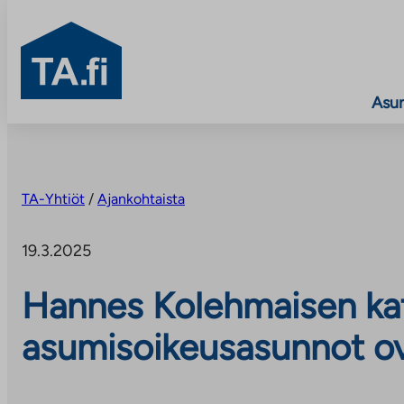
TA.fi
Asu
Siirry
sisältöön
TA-Yhtiöt
/
Ajankohtaista
19.3.2025
Hannes Kolehmaisen ka
asumisoikeusasunnot ov