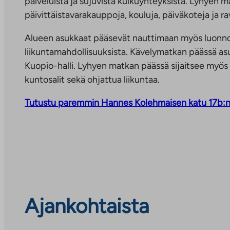
palveluista ja sujuvista kulkuyhteyksistä. Lyhyen 
päivittäistavarakauppoja, kouluja, päiväkoteja ja rav
Alueen asukkaat pääsevät nauttimaan myös luonnon
liikuntamahdollisuuksista. Kävelymatkan päässä asu
Kuopio-halli. Lyhyen matkan päässä sijaitsee myös K
kuntosalit sekä ohjattua liikuntaa.
Tutustu paremmin Hannes Kolehmaisen katu 17b:n
Ohita
ajankohtaiset
Ajankohtaista
uutiset
ja