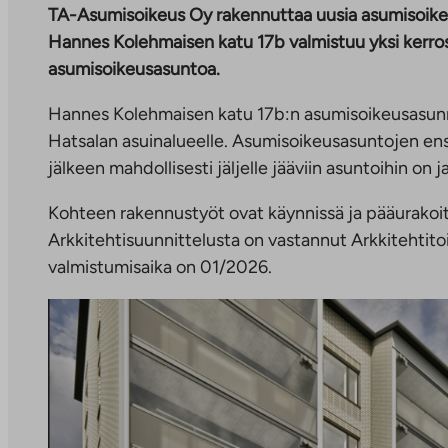
TA-Asumisoikeus Oy rakennuttaa uusia asumisoike
Hannes Kolehmaisen katu 17b valmistuu yksi kerros
asumisoikeusasuntoa.
Hannes Kolehmaisen katu 17b:n asumisoikeusasunn
Hatsalan asuinalueelle. Asumisoikeusasuntojen en
jälkeen mahdollisesti jäljelle jääviin asuntoihin on 
Kohteen rakennustyöt ovat käynnissä ja pääurakoits
Arkkitehtisuunnittelusta on vastannut Arkkitehtit
valmistumisaika on 01/2026.