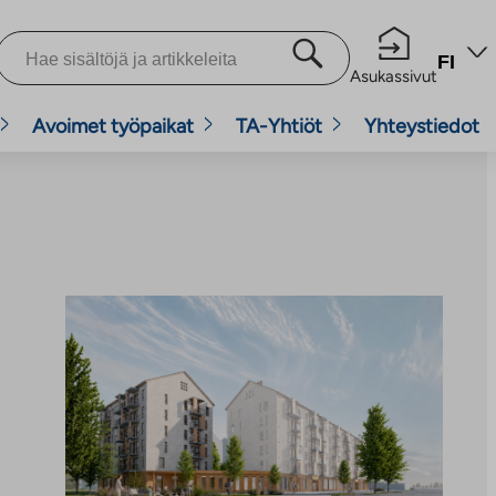
FI
Asukassivut
Avoimet työpaikat
TA-Yhtiöt
Yhteystiedot