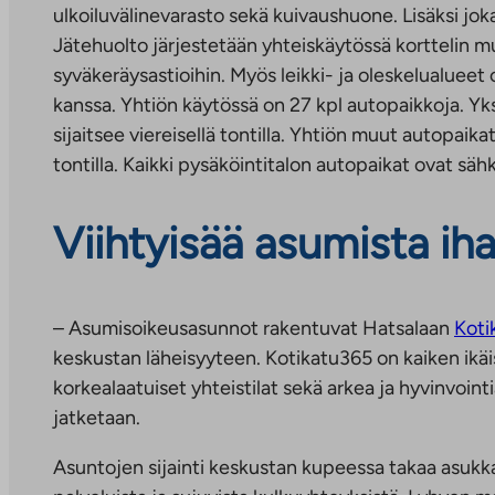
ulkoiluvälinevarasto sekä kuivaushuone. Lisäksi joka
Jätehuolto järjestetään yhteiskäytössä korttelin m
syväkeräysastioihin. Myös leikki- ja oleskelualueet
kanssa. Yhtiön käytössä on 27 kpl autopaikkoja. Yksi
sijaitsee viereisellä tontilla. Yhtiön muut autopaikat
tontilla. Kaikki pysäköintitalon autopaikat ovat sähk
Viihtyisää asumista ihan
– Asumisoikeusasunnot rakentuvat Hatsalaan
Koti
keskustan läheisyyteen. Kotikatu365 on kaiken ikäisi
korkealaatuiset yhteistilat sekä arkea ja hyvinvoint
jatketaan.
Asuntojen sijainti keskustan kupeessa takaa asukka