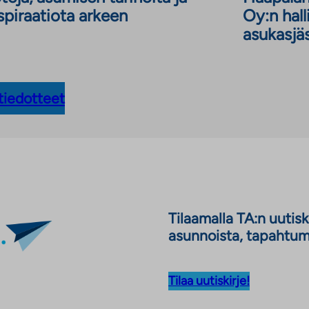
spiraatiota arkeen
Oy:n hall
asukasjä
tiedotteet
Tilaamalla TA:n uutis
asunnoista, tapahtumi
Tilaa uutiskirje!