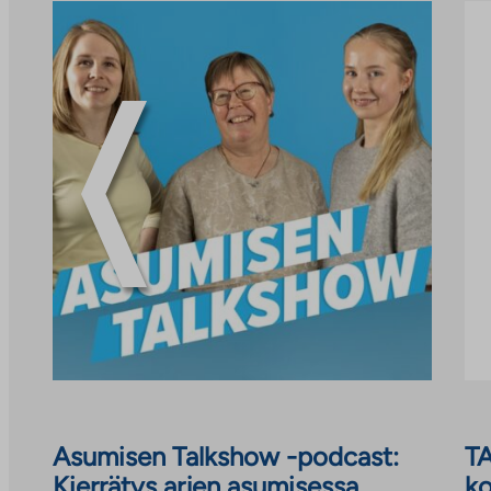
tiedotteet
Asumisen Talkshow -podcast:
TA
Kierrätys arjen asumisessa
ko