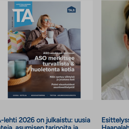
a
l
v
e
l
u
u
n
-lehti 2026 on julkaistu: uusia
Esittely
teja, asumisen tarinoita ja
Haapalah