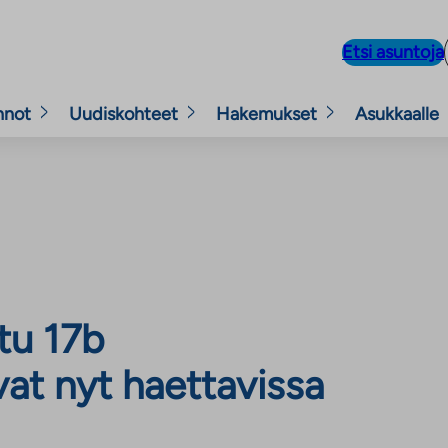
Etsi asuntoja
nnot
Uudiskohteet
Hakemukset
Asukkaalle
tu 17b
at nyt haettavissa