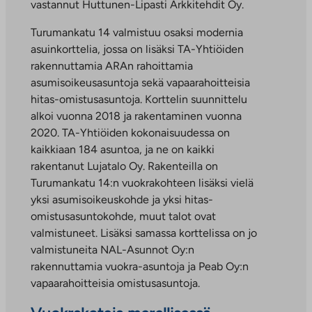
vastannut Huttunen-Lipasti Arkkitehdit Oy.
Turumankatu 14 valmistuu osaksi modernia
asuinkorttelia, jossa on lisäksi TA-Yhtiöiden
rakennuttamia ARAn rahoittamia
asumisoikeusasuntoja sekä vapaarahoitteisia
hitas-omistusasuntoja. Korttelin suunnittelu
alkoi vuonna 2018 ja rakentaminen vuonna
2020. TA-Yhtiöiden kokonaisuudessa on
kaikkiaan 184 asuntoa, ja ne on kaikki
rakentanut Lujatalo Oy. Rakenteilla on
Turumankatu 14:n vuokrakohteen lisäksi vielä
yksi asumisoikeuskohde ja yksi hitas-
omistusasuntokohde, muut talot ovat
valmistuneet. Lisäksi samassa korttelissa on jo
valmistuneita NAL-Asunnot Oy:n
rakennuttamia vuokra-asuntoja ja Peab Oy:n
vapaarahoitteisia omistusasuntoja.