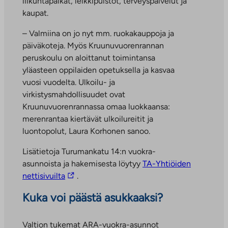
liikuntapaikat, leikkipuistot, terveyspalvelut ja
kaupat.
– Valmiina on jo nyt mm. ruokakauppoja ja
päiväkoteja. Myös Kruunuvuorenrannan
peruskoulu on aloittanut toimintansa
yläasteen oppilaiden opetuksella ja kasvaa
vuosi vuodelta. Ulkoilu- ja
virkistysmahdollisuudet ovat
Kruunuvuorenrannassa omaa luokkaansa:
merenrantaa kiertävät ulkoilureitit ja
luontopolut, Laura Korhonen sanoo.
Lisätietoja Turumankatu 14:n vuokra-
asunnoista ja hakemisesta löytyy
TA-Yhtiöiden
L
nettisivuilta
.
i
Kuka voi päästä asukkaaksi?
n
k
k
Valtion tukemat ARA-vuokra-asunnot