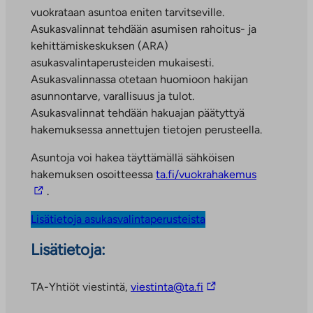
i
vuokrataan asuntoa eniten tarvitseville.
v
Asukasvalinnat tehdään asumisen rahoitus- ja
i
kehittämiskeskuksen (ARA)
e
asukasvalintaperusteiden mukaisesti.
u
Asukasvalinnassa otetaan huomioon hakijan
l
asunnontarve, varallisuus ja tulot.
k
Asukasvalinnat tehdään hakuajan päätyttyä
o
hakemuksessa annettujen tietojen perusteella.
p
Asuntoja voi hakea täyttämällä sähköisen
u
L
hakemuksen osoitteessa
ta.fi/vuokrahakemus
o
i
.
l
n
i
Lisätietoja asukasvalintaperusteista
k
s
k
e
Lisätietoja:
i
e
v
n
L
TA-Yhtiöt viestintä,
viestinta@ta.fi
i
p
i
e