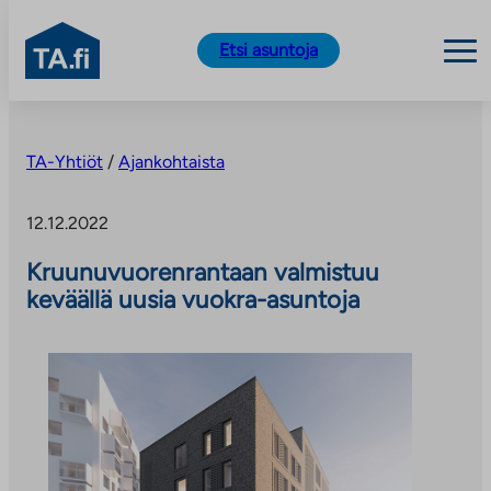
TA.fi
Etsi asuntoja
Siirry
sisältöön
TA-Yhtiöt
/
Ajankohtaista
12.12.2022
Kruunuvuorenrantaan valmistuu
keväällä uusia vuokra-asuntoja