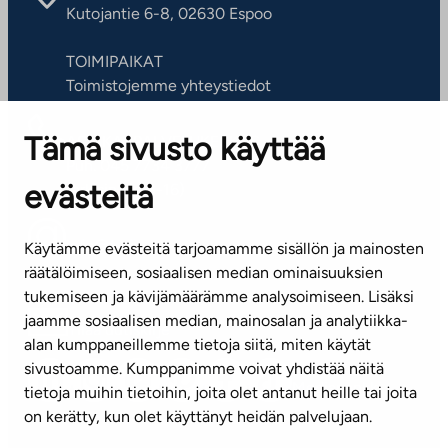
Kutojantie 6-8, 02630 Espoo
TOIMIPAIKAT
Toimistojemme yhteystiedot
Tämä sivusto käyttää
ASIAKASPALVELUKESKUS
Puh. 045 7734 3777
evästeitä
(arkisin klo 8-16)
info@ta.fi
Käytämme evästeitä tarjoamamme sisällön ja mainosten
räätälöimiseen, sosiaalisen median ominaisuuksien
tukemiseen ja kävijämäärämme analysoimiseen. Lisäksi
jaamme sosiaalisen median, mainosalan ja analytiikka-
Tilaa uutiskirje
alan kumppaneillemme tietoja siitä, miten käytät
sivustoamme. Kumppanimme voivat yhdistää näitä
Mediapankki
tietoja muihin tietoihin, joita olet antanut heille tai joita
on kerätty, kun olet käyttänyt heidän palvelujaan.