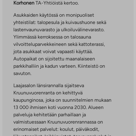
Korhonen
TA-Yhtiöistä kertoo.
Asukkaiden käytössä on monipuoliset
yhteistilat: talopesula ja kuivaushuone sekä
lastenvaunuvarasto ja ulkoiluvälinevarasto.
Ylimmässä kerroksessa on talosauna
vilvoitteluparvekkeineen sekä kattoterassi,
jota asukkaat voivat vapaasti käyttää.
Autopaikat on sijoitettu maanalaiseen
parkkihalliin ja kadun varteen. Kiinteistö on
savuton.
Laajasalon länsirannalla sijaitseva
Kruunuvuorenranta on kehittyvä
kaupunginosa, joka on suunnitelmien mukaan
13 000 ihmisen koti vuonna 2030. Alueen
palveluja kehitetään parhaillaan ja
valmistuessaan Kruunuvuorenrannassa on
erinomaiset palvelut: koulut, päiväkodit,