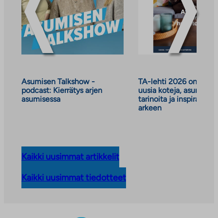
Asumisen Talkshow -
TA-lehti 2026 on julkai
podcast: Kierrätys arjen
uusia koteja, asumisen
asumisessa
tarinoita ja inspiraatiot
arkeen
Kaikki uusimmat artikkelit
Kaikki uusimmat tiedotteet