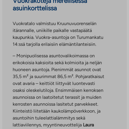
Vuokrakoteja merellisessä
asuinkorttelissa
Vuokratalo valmistuu Kruunuvuorenselän
itärannalle, uniikille paikalle vastapäätä
kaupunkia. Vuokra-asuntoja on Turumankatu
14:ssä tarjolla erilaisiin elämäntilanteisiin.
– Monipuolisessa asuntovalikoimassa on
erikokoisia kaksioita sekä kolmioita ja neljän
huoneen asuntoja. Pienimmät asunnot ovat
35,5 m² ja suurimmat 86,5 m². Pohjaratkaisut
ovat avaria – keittiöt liittyvät luontevasti
osaksi oleskelutiloja. Ensimmäisen kerroksen
asunnoissa on laatoitetut terassit ja muiden
kerrosten asunnoissa lasitetut parvekkeet.
Kiinteistö liitetään kaukolämpöverkkoon, ja
asuntoihin tuleelattialämmitys sekä
lattiaviilennys, myyntineuvottelija
Laura