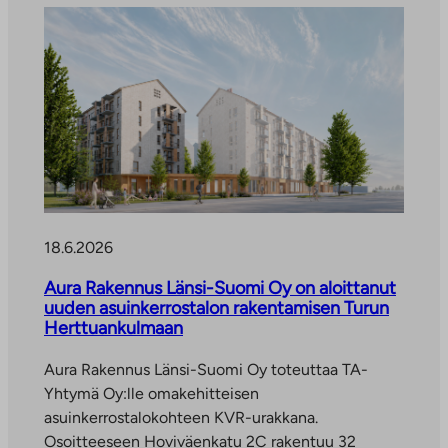
a
n
u
l
k
l
v
k
k
e
i
o
l
v
p
u
i
u
u
e
o
n
u
l
.
l
i
L
k
s
i
18.6.2026
o
e
n
p
e
Aura Rakennus Länsi-Suomi Oy on aloittanut
k
u
n
uuden asuinkerrostalon rakentamisen Turun
k
o
Herttuankulmaan
p
i
l
a
a
Aura Rakennus Länsi-Suomi Oy toteuttaa TA-
i
l
u
Yhtymä Oy:lle omakehitteisen
s
v
k
asuinkerrostalokohteen KVR-urakkana.
e
e
e
Osoitteeseen Hoviväenkatu 2C rakentuu 32
e