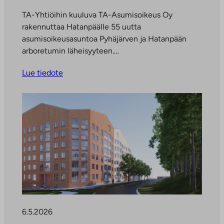
t
TA-Yhtiöihin kuuluva TA-Asumisoikeus Oy
e
rakennuttaa Hatanpäälle 55 uutta
e
asumisoikeusasuntoa Pyhäjärven ja Hatanpään
n
arboretumin läheisyyteen.…
v
ä
Lue tiedote
l
i
l
e
h
t
e
e
n
6.5.2026