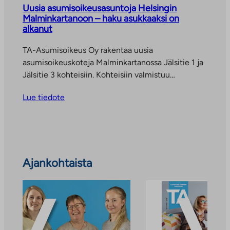
Uusia asumisoikeusasuntoja Helsingin
Malminkartanoon – haku asukkaaksi on
alkanut
TA-Asumisoikeus Oy rakentaa uusia
asumisoikeuskoteja Malminkartanossa Jälsitie 1 ja
Jälsitie 3 kohteisiin. Kohteisiin valmistuu…
Lue tiedote
Ohita
Ajankohtaista
ajankohtaiset
uutiset
ja
tiedotteet