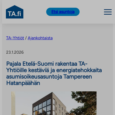
TA.fi
Etsi asuntoja
Siirry
sisältöön
TA-Yhtiöt
/
Ajankohtaista
23.1.2026
Pajala Etelä-Suomi rakentaa TA-
Yhtiöille kestäviä ja energiatehokkaita
asumisoikeusasuntoja Tampereen
Hatanpäähän