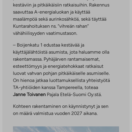
kestäviin ja pitkäikäisiin ratkaisuihin. Rakennus
saavuttaa A-energialuokan ja käyttää
maalämpöä sekä aurinkosähköä, sekä täyttää
Kuntarahoituksen ns. ”vihreän rahan”
vähähiilisyyden vaatimustason.
– Boijenkatu 1 edustaa kestävää ja
käyttäjälähtöistä asumista, jota haluamme olla
rakentamassa. Pyhäjärven rantamaisemat,
esteettömyys ja energiatehokkaat ratkaisut
luovat vahvan pohjan pitkäikäiselle asumiselle.
On hienoa jatkaa luottamuksellista yhteistyötä
TA-yhtiöiden kanssa Tampereella, toteaa
Janne Toivanen
Pajala Etelä-Suomi Oy:stä.
Kohteen rakentaminen on käynnistynyt ja sen
on määrä valmistua vuoden 2027 aikana.