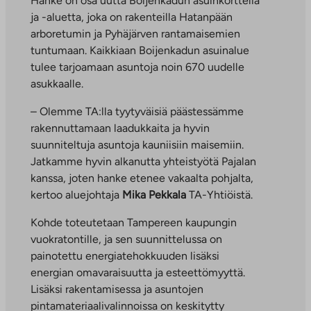
Hanke on osa uutta Boijenkadun asuinkorttelia
ja -aluetta, joka on rakenteilla Hatanpään
arboretumin ja Pyhäjärven rantamaisemien
tuntumaan. Kaikkiaan Boijenkadun asuinalue
tulee tarjoamaan asuntoja noin 670 uudelle
asukkaalle.
– Olemme TA:lla tyytyväisiä päästessämme
rakennuttamaan laadukkaita ja hyvin
suunniteltuja asuntoja kauniisiin maisemiin.
Jatkamme hyvin alkanutta yhteistyötä Pajalan
kanssa, joten hanke etenee vakaalta pohjalta,
kertoo aluejohtaja
Mika Pekkala
TA-Yhtiöistä.
Kohde toteutetaan Tampereen kaupungin
vuokratontille, ja sen suunnittelussa on
painotettu energiatehokkuuden lisäksi
energian omavaraisuutta ja esteettömyyttä.
Lisäksi rakentamisessa ja asuntojen
pintamateriaalivalinnoissa on keskitytty