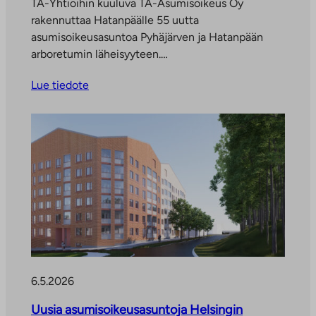
TA-Yhtiöihin kuuluva TA-Asumisoikeus Oy
rakennuttaa Hatanpäälle 55 uutta
asumisoikeusasuntoa Pyhäjärven ja Hatanpään
arboretumin läheisyyteen.…
Lue tiedote
6.5.2026
Uusia asumisoikeusasuntoja Helsingin