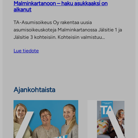
Malminkartanoon – haku asukkaaksi on
alkanut
TA-Asumisoikeus Oy rakentaa uusia
asumisoikeuskoteja Malminkartanossa Jälsitie 1 ja
Jälsitie 3 kohteisiin. Kohteisiin valmistuu…
Lue tiedote
Ohita
Ajankohtaista
ajankohtaiset
uutiset
ja
tiedotteet