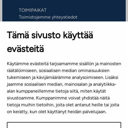
TOIMIPAIKAT
Toimistojemme yhteystiedot
Tämä sivusto käyttää
ASIAKASPALVELUKESKUS
Puh. 045 7734 3777
evästeitä
(arkisin klo 8-16)
info@ta.fi
Käytämme evästeitä tarjoamamme sisällön ja mainosten
räätälöimiseen, sosiaalisen median ominaisuuksien
tukemiseen ja kävijämäärämme analysoimiseen. Lisäksi
jaamme sosiaalisen median, mainosalan ja analytiikka-
Tilaa uutiskirje
alan kumppaneillemme tietoja siitä, miten käytät
sivustoamme. Kumppanimme voivat yhdistää näitä
Mediapankki
tietoja muihin tietoihin, joita olet antanut heille tai joita
on kerätty, kun olet käyttänyt heidän palvelujaan.
Käyttöehdot
Tietosuojaseloste
Saavutettavuusseloste