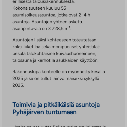
erillisestä talousrakennuksesta.
Kokonaisuuteen kuuluu 55
asumisoikeusasuntoa, jotka ovat 2–4 h
asuntoja. Asuntojen yhteenlaskettu
asuinpinta-ala on 3 728,5 m².
Asuntojen lisäksi kohteeseen toteutetaan
kaksi liiketilaa sekä monipuoliset yhteistilat:
pesula talokohtaisine kuivaushuoneineen,
talosauna ja kerhotila asukkaiden käyttöön.
Rakennuslupa kohteelle on myönnetty kesällä
2025 ja se on tullut lainvoimaiseksi syksyllä
2025.
Toimivia ja pitkäikäisiä asuntoja
Pyhäjärven tuntumaan