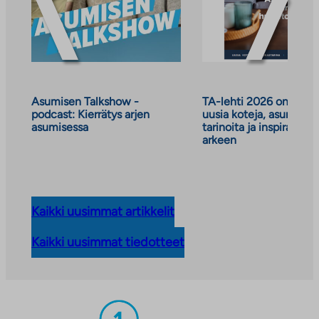
Asumisen Talkshow -
TA-lehti 2026 on julkai
podcast: Kierrätys arjen
uusia koteja, asumisen
asumisessa
tarinoita ja inspiraatiot
arkeen
Kaikki uusimmat artikkelit
Kaikki uusimmat tiedotteet