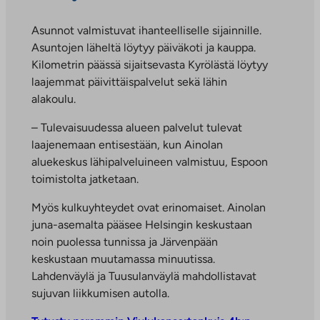
Asunnot valmistuvat ihanteelliselle sijainnille.
Asuntojen läheltä löytyy päiväkoti ja kauppa.
Kilometrin päässä sijaitsevasta Kyrölästä löytyy
laajemmat päivittäispalvelut sekä lähin
alakoulu.
– Tulevaisuudessa alueen palvelut tulevat
laajenemaan entisestään, kun Ainolan
aluekeskus lähipalveluineen valmistuu, Espoon
toimistolta jatketaan.
Myös kulkuyhteydet ovat erinomaiset. Ainolan
juna-asemalta pääsee Helsingin keskustaan
noin puolessa tunnissa ja Järvenpään
keskustaan muutamassa minuutissa.
Lahdenväylä ja Tuusulanväylä mahdollistavat
sujuvan liikkumisen autolla.