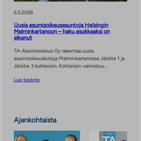
6.5.2026
Uusia asumisoikeusasuntoja Helsingin
Malminkartanoon – haku asukkaaksi on
alkanut
TA-Asumisoikeus Oy rakentaa uusia
asumisoikeuskoteja Malminkartanossa Jälsitie 1 ja
Jälsitie 3 kohteisiin. Kohteisiin valmistuu…
Lue tiedote
Ohita
Ajankohtaista
ajankohtaiset
uutiset
ja