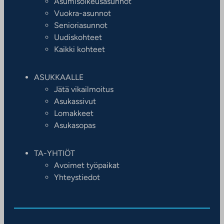
Asumisoikeusasunnot
Vuokra-asunnot
Senioriasunnot
Uudiskohteet
Kaikki kohteet
ASUKKAALLE
Jätä vikailmoitus
Asukassivut
Lomakkeet
Asukasopas
TA-YHTIÖT
Avoimet työpaikat
Yhteystiedot