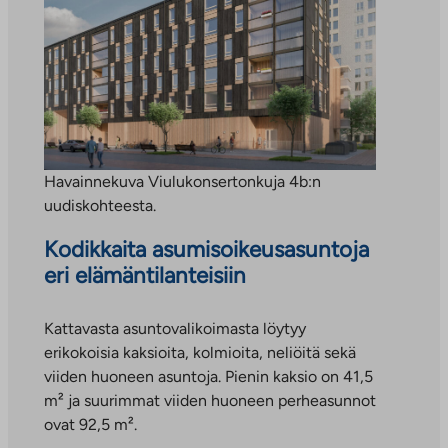
Havainnekuva Viulukonsertonkuja 4b:n
uudiskohteesta.
Kodikkaita asumisoikeusasuntoja
eri elämäntilanteisiin
Kattavasta asuntovalikoimasta löytyy
erikokoisia kaksioita, kolmioita, neliöitä sekä
viiden huoneen asuntoja. Pienin kaksio on 41,5
m² ja suurimmat viiden huoneen perheasunnot
ovat 92,5 m².