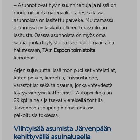
– Asunnot ovat hyvin suunniteltuja ja niissä on
modernit pintamateriaalit. Lähes kaikissa
asunnoissa on lasitettu parveke. Muutamassa
asunnossa on lasikaiteellinen terassi ilman
lasitusta. Osassa asunnoista on myös oma
sauna, jonka löylyistä pääsee nauttimaan aina
halutessaan,
TA:n Espoon toimistolta
kerrotaan.
Arjen sujuvuutta lisää monipuoliset yhteistilat,
kuten pesula, kerhotila, kuivaushuone,
varastotilat sekä talosauna, jonka yhteydestä
löytyy viihtyisä kattoterassi. Autopaikkoja on
29 kpl ja ne sijaitsevat viereisellä tontilla
Järvenpään kaupungin omistamassa
paikoituslaitoksessa.
Viihtyisää asumista Järvenpään
kehittyvällä asuinalueella