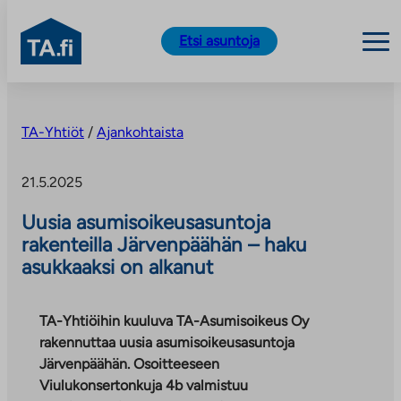
TA.fi
Etsi asuntoja
Siirry
sisältöön
TA-Yhtiöt
/
Ajankohtaista
21.5.2025
Uusia asumisoikeusasuntoja
rakenteilla Järvenpäähän – haku
asukkaaksi on alkanut
TA-Yhtiöihin kuuluva TA-Asumisoikeus Oy
rakennuttaa uusia asumisoikeusasuntoja
Järvenpäähän. Osoitteeseen
Viulukonsertonkuja 4b valmistuu