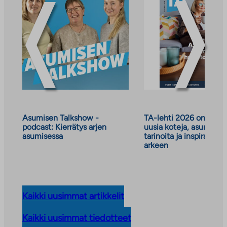
tiedotteet
Asumisen Talkshow -
TA-lehti 2026 on julkai
podcast: Kierrätys arjen
uusia koteja, asumisen
asumisessa
tarinoita ja inspiraatiot
arkeen
Kaikki uusimmat artikkelit
Kaikki uusimmat tiedotteet