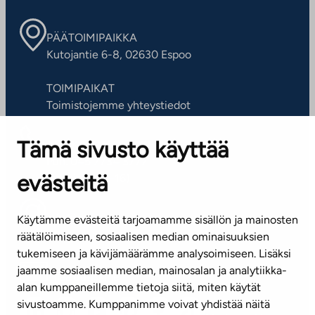
PÄÄTOIMIPAIKKA
Kutojantie 6-8, 02630 Espoo
TOIMIPAIKAT
Toimistojemme yhteystiedot
Tämä sivusto käyttää
ASIAKASPALVELUKESKUS
Puh. 045 7734 3777
evästeitä
(arkisin klo 8-16)
info@ta.fi
Käytämme evästeitä tarjoamamme sisällön ja mainosten
räätälöimiseen, sosiaalisen median ominaisuuksien
tukemiseen ja kävijämäärämme analysoimiseen. Lisäksi
jaamme sosiaalisen median, mainosalan ja analytiikka-
Tilaa uutiskirje
alan kumppaneillemme tietoja siitä, miten käytät
sivustoamme. Kumppanimme voivat yhdistää näitä