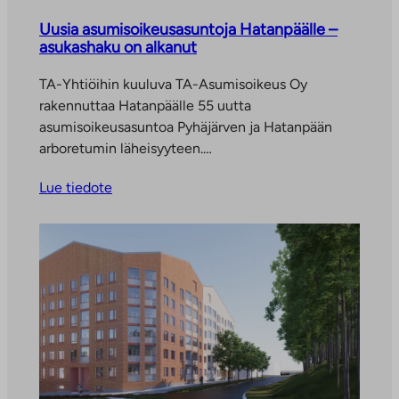
Uusia asumisoikeusasuntoja Hatanpäälle –
asukashaku on alkanut
TA-Yhtiöihin kuuluva TA-Asumisoikeus Oy
rakennuttaa Hatanpäälle 55 uutta
asumisoikeusasuntoa Pyhäjärven ja Hatanpään
arboretumin läheisyyteen.…
Lue tiedote