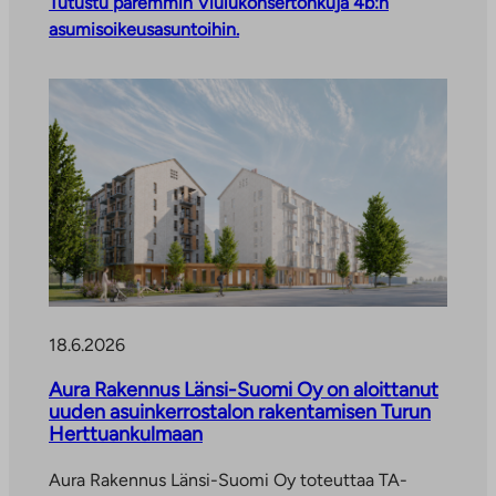
Tutustu paremmin Viulukonsertonkuja 4b:n
asumisoikeusasuntoihin.
18.6.2026
Aura Rakennus Länsi-Suomi Oy on aloittanut
uuden asuinkerrostalon rakentamisen Turun
Herttuankulmaan
Aura Rakennus Länsi-Suomi Oy toteuttaa TA-