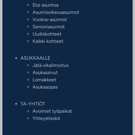
Etsi asuntoa
Asumisoikeusasunnot
Vuokra-asunnot
Senioriasunnot
Uudiskohteet
Kaikki kohteet
ASUKKAALLE
Jätä vikailmoitus
Asukassivut
Lomakkeet
Asukasopas
TA-YHTIÖT
Avoimet työpaikat
Yhteystiedot