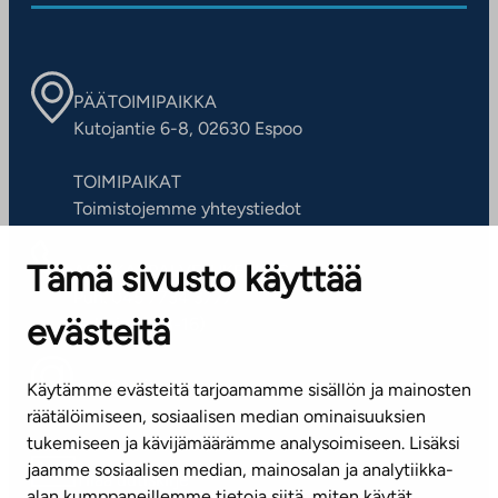
PÄÄTOIMIPAIKKA
Kutojantie 6-8, 02630 Espoo
TOIMIPAIKAT
Toimistojemme yhteystiedot
Tämä sivusto käyttää
ASIAKASPALVELUKESKUS
Puh. 045 7734 3777
evästeitä
(arkisin klo 8-16)
info@ta.fi
Käytämme evästeitä tarjoamamme sisällön ja mainosten
räätälöimiseen, sosiaalisen median ominaisuuksien
tukemiseen ja kävijämäärämme analysoimiseen. Lisäksi
jaamme sosiaalisen median, mainosalan ja analytiikka-
Tilaa uutiskirje
alan kumppaneillemme tietoja siitä, miten käytät