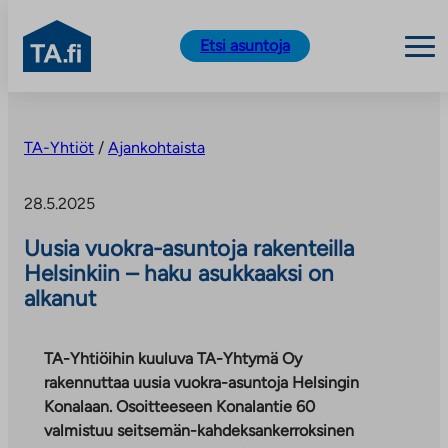
TA.fi
Etsi asuntoja
Siirry
sisältöön
TA-Yhtiöt
/
Ajankohtaista
28.5.2025
Uusia vuokra-asuntoja rakenteilla
Helsinkiin – haku asukkaaksi on
alkanut
TA-Yhtiöihin kuuluva TA-Yhtymä Oy
rakennuttaa uusia vuokra-asuntoja Helsingin
Konalaan. Osoitteeseen Konalantie 60
valmistuu seitsemän-kahdeksankerroksinen