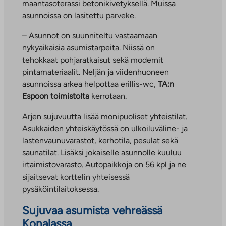
maantasoterassi betonikivetyksellä. Muissa
asunnoissa on lasitettu parveke.
– Asunnot on suunniteltu vastaamaan
nykyaikaisia asumistarpeita. Niissä on
tehokkaat pohjaratkaisut sekä modernit
pintamateriaalit. Neljän ja viidenhuoneen
asunnoissa arkea helpottaa erillis-wc,
TA:n
Espoon toimistolta
kerrotaan.
Arjen sujuvuutta lisää monipuoliset yhteistilat.
Asukkaiden yhteiskäytössä on ulkoiluväline- ja
lastenvaunuvarastot, kerhotila, pesulat sekä
saunatilat. Lisäksi jokaiselle asunnolle kuuluu
irtaimistovarasto. Autopaikkoja on 56 kpl ja ne
sijaitsevat korttelin yhteisessä
pysäköintilaitoksessa.
Sujuvaa asumista vehreässä
Konalassa