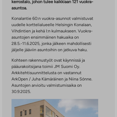
kerrostalo, johon tulee kaikkiaan 121 vuokra-
asuntoa.
Konalantie 60:n vuokra-asunnot valmistuvat
uudelle korttelialueelle Helsingin Konalaan,
Vihdintien ja kehä I:n kulmaukseen. Vuokra-
asuntojen ensimmäinen hakuaika on
28.5.-11.6.2025, jonka jälkeen mahdollisesti
jäljelle jääviin asuntoihin on jatkuva haku.
Kohteen rakennustyöt ovat käynnissä ja
pääurakoitsijana toimii JM Suomi Oy.
Arkkitehtisuunnittelusta on vastannut
ArkOpen / Juha Kämäräinen ja Niina Sónne.
Asuntojen arvioitu valmistumisaika on
30.9.2025.