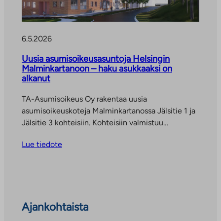
6.5.2026
Uusia asumisoikeusasuntoja Helsingin
Malminkartanoon – haku asukkaaksi on
alkanut
TA-Asumisoikeus Oy rakentaa uusia
asumisoikeuskoteja Malminkartanossa Jälsitie 1 ja
Jälsitie 3 kohteisiin. Kohteisiin valmistuu…
Lue tiedote
Ohita
Ajankohtaista
ajankohtaiset
uutiset