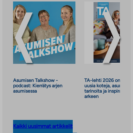
ja
tiedotteet
Asumisen Talkshow -
TA-lehti 2026 on julkai
podcast: Kierrätys arjen
uusia koteja, asumisen
asumisessa
tarinoita ja inspiraatiot
arkeen
Kaikki uusimmat artikkelit