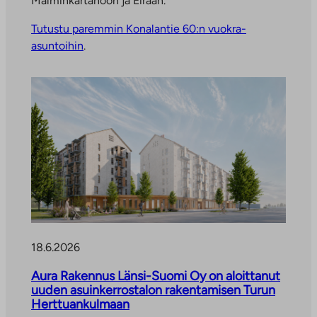
Malminkartanoon ja Eiraan.
Tutustu paremmin Konalantie 60:n vuokra-
asuntoihin
.
18.6.2026
Aura Rakennus Länsi-Suomi Oy on aloittanut
uuden asuinkerrostalon rakentamisen Turun
Herttuankulmaan