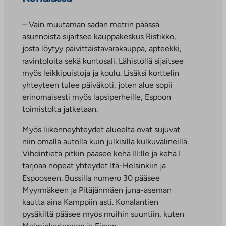
– Vain muutaman sadan metrin päässä
asunnoista sijaitsee kauppakeskus Ristikko,
josta löytyy päivittäistavarakauppa, apteekki,
ravintoloita sekä kuntosali. Lähistöllä sijaitsee
myös leikkipuistoja ja koulu. Lisäksi korttelin
yhteyteen tulee päiväkoti, joten alue sopii
erinomaisesti myös lapsiperheille, Espoon
toimistolta jatketaan.
Myös liikenneyhteydet alueelta ovat sujuvat
niin omalla autolla kuin julkisilla kulkuvälineillä.
Vihdintietä pitkin pääsee kehä III:lle ja kehä I
tarjoaa nopeat yhteydet Itä-Helsinkiin ja
Espooseen. Bussilla numero 30 pääsee
Myyrmäkeen ja Pitäjänmäen juna-aseman
kautta aina Kamppiin asti. Konalantien
pysäkiltä pääsee myös muihin suuntiin, kuten